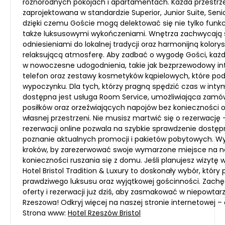
różnorodnych pokojach i apartamentach. Każda przestrze
zaprojektowana w standardzie Superior, Junior Suite, Seni
dzięki czemu Goście mogą delektować się nie tylko funk
także luksusowymi wykończeniami. Wnętrza zachwycają 
odniesieniami do lokalnej tradycji oraz harmonijną kolorys
relaksującą atmosferę. Aby zadbać o wygodę Gości, każd
w nowoczesne udogodnienia, takie jak bezprzewodowy inte
telefon oraz zestawy kosmetyków kąpielowych, które po
wypoczynku. Dla tych, którzy pragną spędzić czas w inty
dostępna jest usługa Room Service, umożliwiająca zam
posiłków oraz orzeźwiających napojów bez konieczności
własnej przestrzeni. Nie musisz martwić się o rezerwac
rezerwacji online pozwala na szybkie sprawdzenie dostęp
poznanie aktualnych promocji i pakietów pobytowych. Wy
kroków, by zarezerwować swoje wymarzone miejsce na no
konieczności ruszania się z domu. Jeśli planujesz wizytę w
Hotel Bristol Tradition & Luxury to doskonały wybór, który
prawdziwego luksusu oraz wyjątkowej gościnności. Zach
oferty i rezerwacji już dziś, aby zasmakować w niepowtar
Rzeszowa! Odkryj więcej na naszej stronie internetowej –
Strona www:
Hotel Rzeszów Bristol