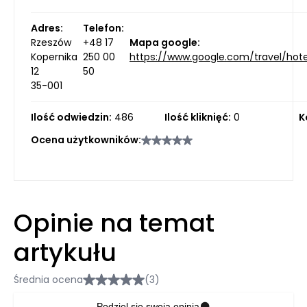
Adres:
Telefon:
Rzeszów
+48 17
Mapa google:
Kopernika
250 00
https://www.google.com/travel/hot
12
50
35-001
Ilość odwiedzin:
486
Ilość kliknięć:
0
K
Ocena użytkowników:
Opinie na temat
artykułu
Średnia ocena
(3)
Podziel się swoją opinią