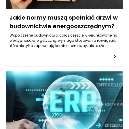
Jakie normy muszą spełniać drzwi w
budownictwie energooszczędnym?
Współczesne budownictwo, coraz częściej ukierunkowane na
efektywność energetyczną, wymaga stosowania rozwiązań,
które nie tylko zapewniają komfort termiczny, ale także
ograniczają straty ciepła i sprzyjają ochronie środowiska.
Jednym z kluczowych elementów wpływających na bilans
energetyczny budynku są drzwi zewnętrzne. Ich wybór nie
może być przypadkowy – muszą one spełniać szereg norm
oraz parametrów określonych zarówno przez przepisy prawa,
jak i praktyczne wymagania użytkowników. Sprawdźmy, jakie
dokładnie warunki powinny spełniać drzwi w budownictwie
energooszczędnym i na co zwraca uwagę renomowany
producent drzwi zewnętrznych.