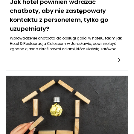
Jak hotel powinien wdrażać
chatboty, aby nie zastępowały
kontaktu z personelem, tylko go
uzupełniały?
Wprowadzenie chatbota do obsługi gości w hotelu, takim jak
Hotel & Restauracja Coloseum w Jarosławiu, powinno być
zgodne z jasno określonymi celami, które ułatwią zarówno
komunikację, jak i obsługę klientów. Kluczowym aspektem jest
zwiększenie dostępności informacji oraz możliwości interakcji.
Chatbot powinien pełnić rolę pomocnika, który błyskawicznie
odpowiada na pytania dotyczące oferty hotelu, dostępności
pokoi, menu czy atrakcji w okolicy. Warto, aby jego działanie
nie ograniczało się jedynie do udzielania odpowiedzi na
często zadawane pytania. Powinien także potrafić skierować
gości do odpowiednich osób w zespole, gdy konkretne
zapytania wymagają interwencji człowieka. Obiekt w
Jarosławiu, ze swoim eleganckim designem i szeroką ofertą,
ma szansę na zbudowanie silniejszych relacji z klientami
dzięki większej efektywności obsługi.