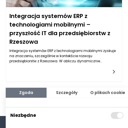
Integracja systemów ERP z
technologiami mobilnymi –
przyszłość IT dla przedsiębiorstw z
Rzeszowa
Integracja systemów ERP z technologiami mobilnymi zyskuje
na znaczeniu, szczególnie w kontekście rozwoju
przedsiębiorstw z Rzeszowa. W obliczu dynamicznie
zmieniającego się rynku, organizacje muszą dostosować
swoje procesy do wymagań klientów oraz
dostawców. Systemy ERP, które tradycyjnie koncentrowały się
na zarządzaniu danymi wewnętrznymi, mogą być znacznie
bardziej efektywne, gdy zostaną wzbogacone o funkcje
mobilne. Dzięki takiej integracji przedsiębiorstwa zyskują
Zgoda
Szczegóły
O plikach cookie
dostęp do kluczowych informacji w czasie rzeczywistym, co
znacząco podnosi efektywność działań i umożliwia szybkie
podejmowanie decyzji.
Niezbędne