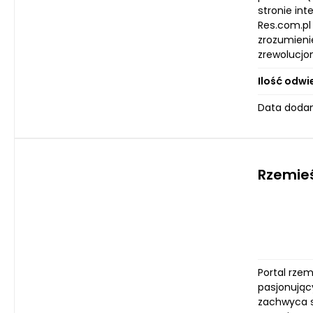
stronie int
Res.com.pl 
zrozumieni
zrewolucjon
Ilość odwi
Data dodan
Rzemieś
Portal rzem
pasjonując
zachwyca 