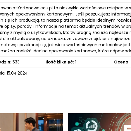
kowania-Kartonowe.edu.pl to niezwykle wartościowe miejsce w si
wanych opakowaniami kartonowymi. Jeśli poszukujesz informacji
 się ich produkcją, to nasza platforma będzie idealnym rozwiąz
e opisy, porady i informacje na temat aktualnych trendów w b
iśmy z myślą o użytkownikach, którzy pragną znaleźć najlepsze
 stale aktualizowany, co oznacza, że zawsze znajdziesz najśwież
rnetową i przekonaj się, jak wiele wartościowych materiałów jest 
 można znaleźć idealne opakowania kartonowe, które odpowia
edzin:
533
Ilość kliknięć:
1
Ocena:
ia: 15.04.2024