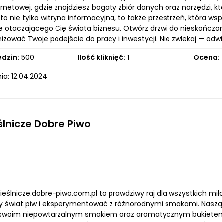
ernetowej, gdzie znajdziesz bogaty zbiór danych oraz narzędzi, k
to nie tylko witryna informacyjna, to także przestrzeń, która w
e otaczającego Cię świata biznesu. Otwórz drzwi do nieskończo
izować Twoje podejście do pracy i inwestycji. Nie zwlekaj — odwi
edzin:
500
Ilość kliknięć:
1
Ocena:
ia: 12.04.2024
lnicze Dobre Piwo
ieślnicze.dobre-piwo.com.pl to prawdziwy raj dla wszystkich mi
y świat piw i eksperymentować z różnorodnymi smakami. Naszą w
swoim niepowtarzalnym smakiem oraz aromatycznym bukietem