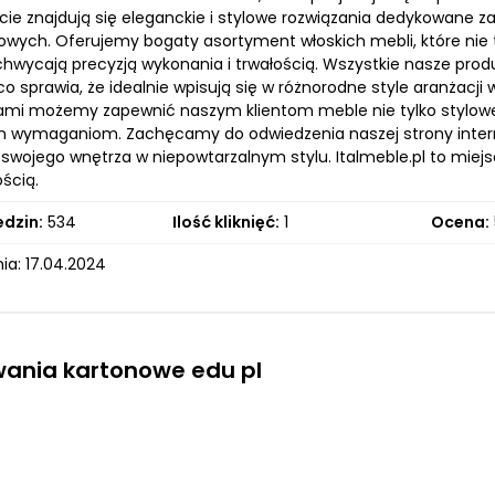
rcie znajdują się eleganckie i stylowe rozwiązania dedykowane z
ugowych. Oferujemy bogaty asortyment włoskich mebli, które nie
chwycają precyzją wykonania i trwałością. Wszystkie nasze prod
co sprawia, że idealnie wpisują się w różnorodne style aranżacj
mi możemy zapewnić naszym klientom meble nie tylko stylowe, 
 wymaganiom. Zachęcamy do odwiedzenia naszej strony interneto
 swojego wnętrza w niepowtarzalnym stylu. Italmeble.pl to miej
ścią.
edzin:
534
Ilość kliknięć:
1
Ocena:
ia: 17.04.2024
ania kartonowe edu pl