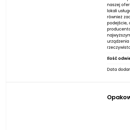
naszej ofe
lokali usł
również za
podejście, 
producenta
najwyższym
urządzenia
rzeczywisto
Ilość odwi
Data dodan
Opakow