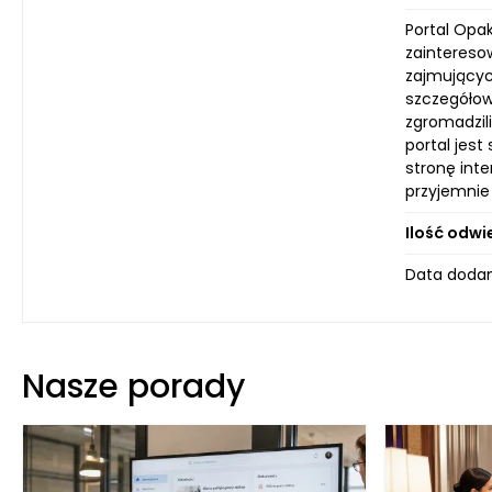
Portal Opa
zaintereso
zajmujących
szczegółow
zgromadzil
portal jest
stronę inte
przyjemnie
Ilość odwi
Data dodan
Nasze porady