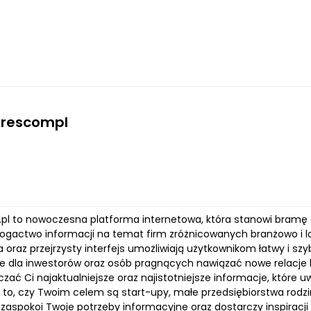
Xrescompl
pl to nowoczesna platforma internetowa, która stanowi bramę 
bogactwo informacji na temat firm zróżnicowanych branżowo i lo
a oraz przejrzysty interfejs umożliwiają użytkownikom łatwy i s
e dla inwestorów oraz osób pragnących nawiązać nowe relacje 
zać Ci najaktualniejsze oraz najistotniejsze informacje, które
 to, czy Twoim celem są start-upy, małe przedsiębiorstwa rodzin
zaspokoi Twoje potrzeby informacyjne oraz dostarczy inspiracji