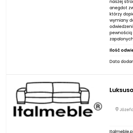
naszej stro
anegdot zw
którzy dop
wymiany do
odwiedzenia
pewnością 
zapalonych
Ilość odwi
Data dodan
Luksus
Józefa
Italmeble.