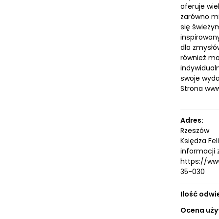
oferuje wi
zarówno mi
się świeży
inspirowan
dla zmysłó
również mo
indywidual
swoje wyda
Strona ww
Adres:
Rzeszów
Księdza Fe
informacji 
https://ww
35-030
Ilość odwi
Ocena uży