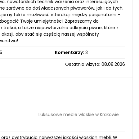
iwa, nowatorskich technik warzenia oraz interesujących
ne zarówno do doświadczonych piwowarów, jak i do tych,
ujemy także możliwość interakcji między pasjonatami –
zbogacić Twoje umiejętności. Zapraszamy do
treści, a także niepowtarzalne odkrycia piwne, które z
kazji, aby stać się częścią naszej wspólnoty
warstwa!
5
Komentarzy:
3
Ostatnia wizyta: 08.08.2026
Luksusowe meble włoskie w Krakowie
oraz dystrybucją najwyższej jakości włoskich mebli. W