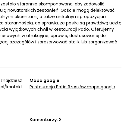
io zostało starannie skomponowane, aby zadowolić
ukują nowatorskich zestawień. Goście mogą delektować
lnymi akcentami, a także unikalnymi propozycjami
 starannością, co sprawia, że posiłki są prawdziwą ucztą
ia wyjątkowych chwil w Restauracji Patio. Oferujemy
znesowych w atrakcyjnej oprawie, dostosowanej do
ęcej szczegółów i zarezerwować stolik lub zorganizować
 znajdziesz
Mapa google:
pl/kontakt
Restauracja Patio Rzeszów mapa google
Komentarzy:
3