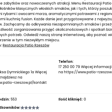
ele zabytków oraz nowoczesnych atrakcji. Menu Restauracji Pat
łośników klasycznych włoskich smaków, jak i tych, którzy posz
mi rybami i owocami morza, aromatycznymi potrawami z regiona
ymi kuchnią fusion. Każde danie jest przygotowywane z najwyższą
w. Zachęcamy do odkrywania niezapomnianych smaków i przeżyc
żliwość zorganizowania przyjęć okolicznościowych i spotkań bi
nych potrzeb. Odwiedź naszą stronę internetową, aby poznać wi
rzenie w tym niezwykłym miejscu.
w:
Restauracja Patio Rzeszów
Telefon:
17 250 00 79 Więcej informacji
liksa Dymnickiego 1a Więcej
na https://www.patio-rzeszow.
znajdziesz na
w.patio-rzeszow.pl/kontakt
edzin:
553
Ilość kliknięć:
0
tkowników: