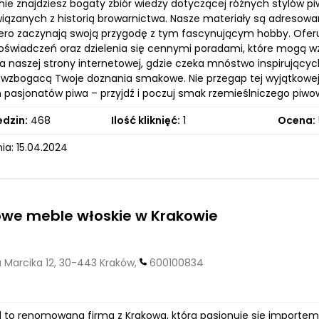
nie znajdziesz bogaty zbiór wiedzy dotyczącej różnych stylów p
iązanych z historią browarnictwa. Nasze materiały są adresowa
iero zaczynają swoją przygodę z tym fascynującym hobby. Ofer
świadczeń oraz dzielenia się cennymi poradami, które mogą w
 naszej strony internetowej, gdzie czeka mnóstwo inspirujących 
wzbogacą Twoje doznania smakowe. Nie przegap tej wyjątkowej o
 pasjonatów piwa – przyjdź i poczuj smak rzemieślniczego piwo
edzin:
468
Ilość kliknięć:
1
Ocena:
ia: 15.04.2024
owe meble włoskie w Krakowie
 Marcika 12, 30-443 Kraków,
600100834
pl to renomowana firma z Krakowa, która pasjonuje się importem 