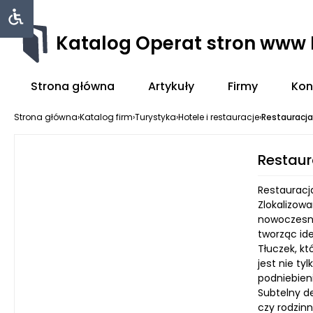
Katalog Operat stron www
Strona główna
Artykuły
Firmy
Kon
Strona główna
›
Katalog firm
›
Turystyka
›
Hotele i restauracje
›
Restauracja
Restaur
Restauracja
Zlokalizow
nowoczesny
tworząc id
Tłuczek, kt
jest nie ty
podniebien
Subtelny de
czy rodzin