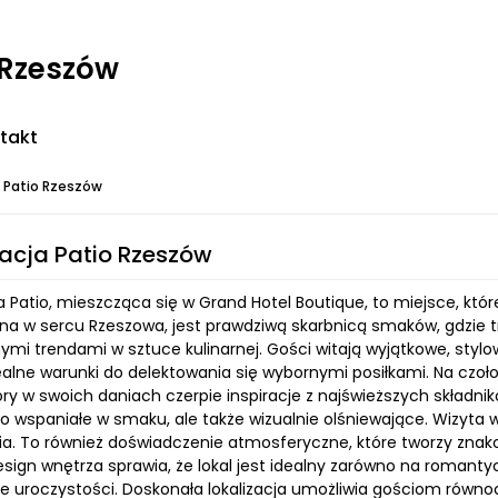
 Rzeszów
takt
 Patio Rzeszów
acja Patio Rzeszów
 Patio, mieszcząca się w Grand Hotel Boutique, to miejsce, któ
ana w sercu Rzeszowa, jest prawdziwą skarbnicą smaków, gdzie 
mi trendami w sztuce kulinarnej. Gości witają wyjątkowe, stylo
ealne warunki do delektowania się wybornymi posiłkami. Na czoł
óry w swoich daniach czerpie inspiracje z najświeższych składn
lko wspaniałe w smaku, ale także wizualnie olśniewające. Wizyta w
ia. To również doświadczenie atmosferyczne, które tworzy znako
sign wnętrza sprawia, że lokal jest idealny zarówno na romanty
ne uroczystości. Doskonała lokalizacja umożliwia gościom równo