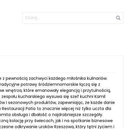
re z pewnością zachwyci każdego miłośnika kulinariów.
tradycyjne potrawy śródziemnomorskie łączą się z
we wnętrza, które emanowały elegancją i przytulnością,
o zespołu kucharskiego wysuwa się szef kuchni Kamil
ików i sezonowych produktów, zapewniając, że każde danie
 Restauracji Patio to znacznie więcej niż tylko uczta dla
mita obsługa i dbałość o najdrobniejsze szczegóły.
czną kolację przy świecach, jak i na spotkanie biznesowe
czesne odkrywanie uroków Rzeszowa, który tętni życiem i