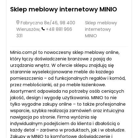
Sklep meblowy internetowy MINIO
Fabryczna 8e/46, 98 400
Sklep meblowy
Wieruszów,
+48 881 966
internetowy
331
MINIO
Minio.com.pl to nowoczesny sklep meblowy online,
który łączy doświadczenie branżowe z pasją do
urządzania wnętrz. W ofercie sklepu znajdują się
starannie wyselekcjonowane meble do każdego
pomieszczenia – od funkcjonalnych regałów i komód,
przez meblościanki, aż po meble łazienkowe.
Asortyment odpowiada na potrzeby osób ceniących
jakość, design i wygodę użytkowania. MINIO to nie
tylko wygodne zakupy online – to także profesjonalne
wsparcie, szybka realizacja zamówień oraz intuicyjna
nawigacja po stronie. Firma wyróżnia się
indywidualnym podejściem do klienta i dbałością o
każdy detal – zarówno w produktach, jak i w obsłudze.
Zakupy w MINIO to komfortowe doświadczenie i