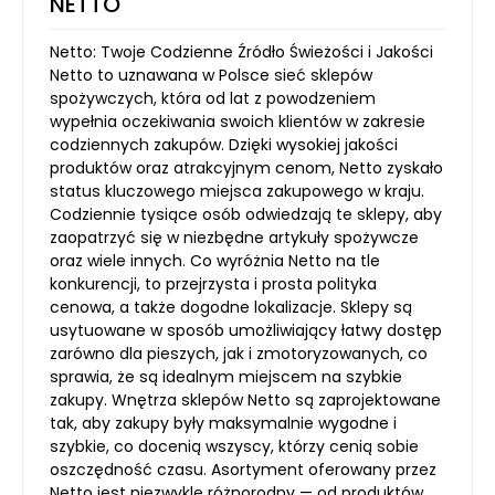
NETTO
Netto: Twoje Codzienne Źródło Świeżości i Jakości
Netto to uznawana w Polsce sieć sklepów
spożywczych, która od lat z powodzeniem
wypełnia oczekiwania swoich klientów w zakresie
codziennych zakupów. Dzięki wysokiej jakości
produktów oraz atrakcyjnym cenom, Netto zyskało
status kluczowego miejsca zakupowego w kraju.
Codziennie tysiące osób odwiedzają te sklepy, aby
zaopatrzyć się w niezbędne artykuły spożywcze
oraz wiele innych. Co wyróżnia Netto na tle
konkurencji, to przejrzysta i prosta polityka
cenowa, a także dogodne lokalizacje. Sklepy są
usytuowane w sposób umożliwiający łatwy dostęp
zarówno dla pieszych, jak i zmotoryzowanych, co
sprawia, że są idealnym miejscem na szybkie
zakupy. Wnętrza sklepów Netto są zaprojektowane
tak, aby zakupy były maksymalnie wygodne i
szybkie, co docenią wszyscy, którzy cenią sobie
oszczędność czasu. Asortyment oferowany przez
Netto jest niezwykle różnorodny — od produktów