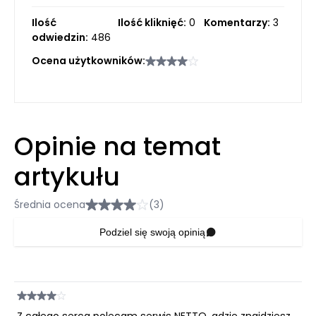
Ilość
Ilość kliknięć:
0
Komentarzy:
3
odwiedzin:
486
Ocena użytkowników:
Opinie na temat
artykułu
Średnia ocena
(3)
Podziel się swoją opinią
Z całego serca polecam serwis NETTO, gdzie znajdziesz