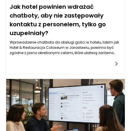
Jak hotel powinien wdrażać
chatboty, aby nie zastępowały
kontaktu z personelem, tylko go
uzupełniały?
Wprowadzenie chatbota do obsługi gości w hotelu, takim jak
Hotel & Restauracja Coloseum w Jarosławiu, powinno być
zgodne z jasno określonymi celami, które ułatwią zarówno
komunikację, jak i obsługę klientów. Kluczowym aspektem jest
zwiększenie dostępności informacji oraz możliwości interakcji.
Chatbot powinien pełnić rolę pomocnika, który błyskawicznie
odpowiada na pytania dotyczące oferty hotelu, dostępności
pokoi, menu czy atrakcji w okolicy. Warto, aby jego działanie
nie ograniczało się jedynie do udzielania odpowiedzi na
często zadawane pytania. Powinien także potrafić skierować
gości do odpowiednich osób w zespole, gdy konkretne
zapytania wymagają interwencji człowieka. Obiekt w
Jarosławiu, ze swoim eleganckim designem i szeroką ofertą,
ma szansę na zbudowanie silniejszych relacji z klientami
dzięki większej efektywności obsługi.