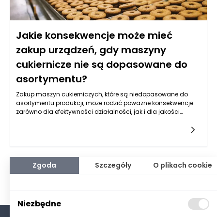
Jakie konsekwencje może mieć
zakup urządzeń, gdy maszyny
cukiernicze nie są dopasowane do
asortymentu?
Zakup maszyn cukierniczych, które są niedopasowane do
asortymentu produkcji, może rodzić poważne konsekwencje
zarówno dla efektywności działalności, jak i dla jakości
finalnych produktów. W dobie rosnącej konkurencji w branży
cukierniczej, właściwe dostosowanie maszyn do oferowanych
wyrobów jest kluczowym elementem strategii rozwoju
firmy. Gdy maszyny cukiernicze nie spełniają wymagań
produkcyjnych, mogą pojawić się problemy z jakością
wyrobów, co z kolei wpływa na reputację marki i jej pozycję na
Zgoda
Szczegóły
O plikach cookie
rynku. Niezadowolenie klientów, którzy oczekują wysokiej
jakości produktów, może prowadzić do spadku sprzedaży
oraz zysków, co w dłuższym czasie może zagrażać całemu
przedsięwzięciu.
Niezbędne