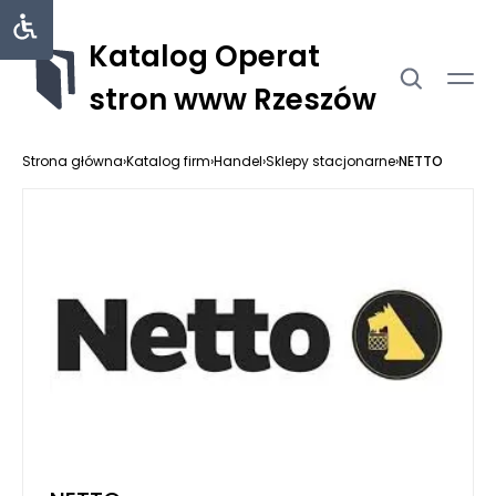
Katalog Operat
stron www Rzeszów
Strona główna
›
Katalog firm
›
Handel
›
Sklepy stacjonarne
›
NETTO