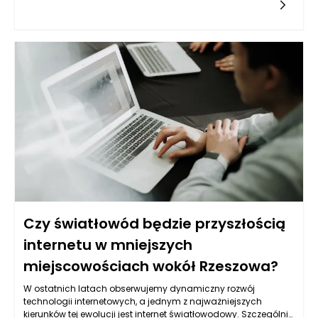
przecenić. Takie rozwiązanie pozwala na pełne dostosowanie
mebli do indywidualnych potrzeb i preferencji, co jest
szczególnie ważne w przypadku kuchni o niestandardowych
wymiarach lub nietypowym układzie. Wybierając meble na
wymiar, można stworzyć przestrzeń, która łączy w sobie
zarówno funkcjonalność, jak i estetykę, co przekłada się na
komfort użytkowania.
Czy światłowód będzie przyszłością
internetu w mniejszych
miejscowościach wokół Rzeszowa?
W ostatnich latach obserwujemy dynamiczny rozwój
technologii internetowych, a jednym z najważniejszych
kierunków tej ewolucji jest internet światłowodowy. Szczególnie