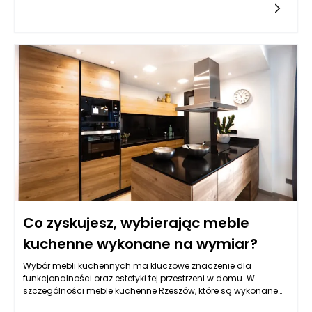
zwiększenie dostępności informacji oraz możliwości interakcji.
Chatbot powinien pełnić rolę pomocnika, który błyskawicznie
odpowiada na pytania dotyczące oferty hotelu, dostępności
pokoi, menu czy atrakcji w okolicy. Warto, aby jego działanie
nie ograniczało się jedynie do udzielania odpowiedzi na
często zadawane pytania. Powinien także potrafić skierować
gości do odpowiednich osób w zespole, gdy konkretne
zapytania wymagają interwencji człowieka. Obiekt w
Jarosławiu, ze swoim eleganckim designem i szeroką ofertą,
ma szansę na zbudowanie silniejszych relacji z klientami
dzięki większej efektywności obsługi.
Co zyskujesz, wybierając meble
kuchenne wykonane na wymiar?
Wybór mebli kuchennych ma kluczowe znaczenie dla
funkcjonalności oraz estetyki tej przestrzeni w domu. W
szczególności meble kuchenne Rzeszów, które są wykonane
na wymiar, oferują szereg korzyści, które trudno