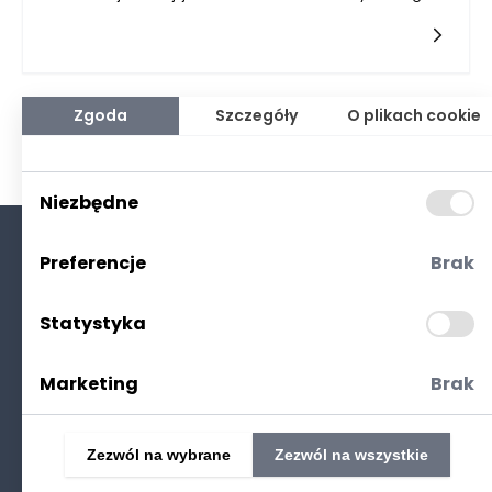
w kontekście mniejszych miejscowości wokół Rzeszowa
dostęp do szybkiego i stabilnego internetu staje się kluczową
potrzebą społeczną i gospodarczą. Nowoczesna
infrastruktura światłowodowa odpowiada nie tylko na
rosnące oczekiwania mieszkańców, ale także wspiera rozwój
lokalnej gospodarki i umożliwia lepsze wykorzystanie
Zgoda
Szczegóły
O plikach cookie
potencjału regionu. Internet światłowodowy, zapewniający
wysoką prędkość transmisji danych i minimalne opóźnienia,
jest odpowiedzią na niedostatki starszych technologii, takich
jak kable miedziane, które nie spełniają już współczesnych
Niezbędne
standardów komunikacji cyfrowej. W miastach i wsiach
otaczających Rzeszów światłowód staje się zatem symbolem
nowoczesności i otwartości na przyszłość.
Preferencje
Brak
O nas
Kontakt
Statystyka
Polityka prywatności
(RODO. Cookies)
Marketing
Brak
Zezwól na wybrane
Zezwól na wszystkie