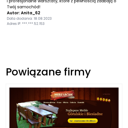
i profesjonalne warsztaty, które z pewnością zadbają o
Twój samochód!
Autor: Anita_62
Data dodania: 18.08.2023
Adres IP: ***.***.52.153
Powiązane firmy