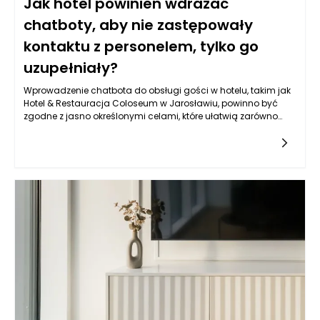
Jak hotel powinien wdrażać
chatboty, aby nie zastępowały
kontaktu z personelem, tylko go
uzupełniały?
Wprowadzenie chatbota do obsługi gości w hotelu, takim jak
Hotel & Restauracja Coloseum w Jarosławiu, powinno być
zgodne z jasno określonymi celami, które ułatwią zarówno
komunikację, jak i obsługę klientów. Kluczowym aspektem jest
zwiększenie dostępności informacji oraz możliwości interakcji.
Chatbot powinien pełnić rolę pomocnika, który błyskawicznie
odpowiada na pytania dotyczące oferty hotelu, dostępności
pokoi, menu czy atrakcji w okolicy. Warto, aby jego działanie
nie ograniczało się jedynie do udzielania odpowiedzi na
często zadawane pytania. Powinien także potrafić skierować
gości do odpowiednich osób w zespole, gdy konkretne
zapytania wymagają interwencji człowieka. Obiekt w
Jarosławiu, ze swoim eleganckim designem i szeroką ofertą,
ma szansę na zbudowanie silniejszych relacji z klientami
dzięki większej efektywności obsługi.