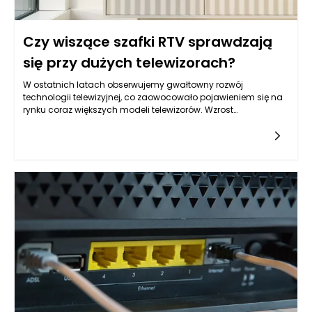
Czy wiszące szafki RTV sprawdzają
się przy dużych telewizorach?
W ostatnich latach obserwujemy gwałtowny rozwój
technologii telewizyjnej, co zaowocowało pojawieniem się na
rynku coraz większych modeli telewizorów. Wzrost
popularności dużych ekranów, które stają się centralnym
punktem salonów, prowadzi do poszukiwania odpowiednich
rozwiązań meblowych, które pozwolą na ich efektywne
umiejscowienie. Wiszące szafki RTV, które są dostępne w
różnych stylach i kolorach, zyskują na popularności wśród
osób aranżujących swoje wnętrza. Warto zatem zastanowić
się, czy rzeczywiście sprawdzają się one w kontekście dużych
telewizorów oraz jakie mają zalety i wady w tym kontekście.