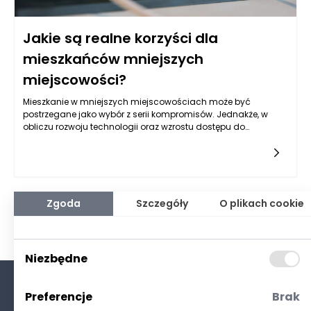
Jakie są realne korzyści dla
mieszkańców mniejszych
miejscowości?
Mieszkanie w mniejszych miejscowościach może być
postrzegane jako wybór z serii kompromisów. Jednakże, w
obliczu rozwoju technologii oraz wzrostu dostępu do
nowoczesnych usług, życie w takich lokalizacjach zyskuje na
atrakcyjności. Dwie kluczowe kwestie, które znacząco
wpływają na jakość życia w mniejszych miejscowościach, to
dostęp do zaawansowanego internetu oraz możliwości
lokalnego rozwoju. Internet światłowodowy Rzeszów jest
doskonałym przykładem na to, jak nowoczesne technologie
Zgoda
Szczegóły
O plikach cookie
mogą poprawić komfort życia mieszkańców.
Niezbędne
Preferencje
Brak
O nas
Kontakt