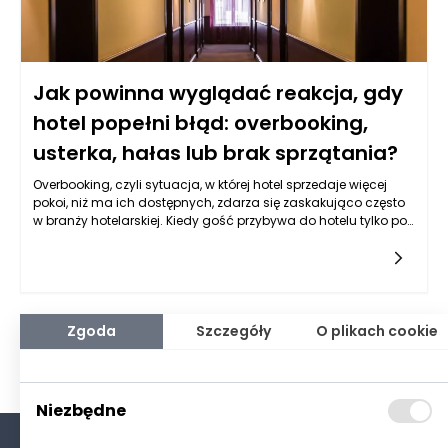
Jak powinna wyglądać reakcja, gdy
hotel popełni błąd: overbooking,
usterka, hałas lub brak sprzątania?
Overbooking, czyli sytuacja, w której hotel sprzedaje więcej
pokoi, niż ma ich dostępnych, zdarza się zaskakująco często
w branży hotelarskiej. Kiedy gość przybywa do hotelu tylko po
to, by dowiedzieć się, że nie ma dla niego wolnego pokoju,
sytuacja staje się niezwykle stresująca. W takim przypadku
hotel powinien natychmiast zareagować, aby
zminimalizować rozczarowanie klienta. Przede wszystkim,
personel recepcji powinien podjąć próbę zrozumienia sytuacji
i przeprosić za zaistniałą niedogodność. Ważne jest, aby
Zgoda
Szczegóły
O plikach cookie
klienci czuli się doceniani. Hotel powinien w pierwszej
kolejności spróbować znaleźć alternatywny pokój w pobliskim
obiekcie, który będzie odpowiadał standardom gościa.
Dodatkowo, hotel może zaoferować rekompensatę w postaci
Niezbędne
darmowych posiłków, zniżki na przyszły pobyt lub innej formy
gratuity, aby złagodzić niezadowolenie klienta. Kluczowym