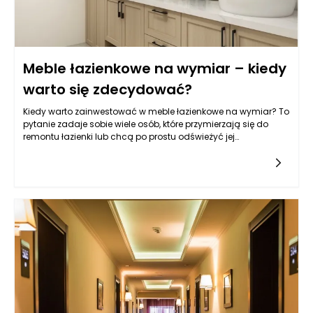
Meble łazienkowe na wymiar – kiedy
warto się zdecydować?
Kiedy warto zainwestować w meble łazienkowe na wymiar? To
pytanie zadaje sobie wiele osób, które przymierzają się do
remontu łazienki lub chcą po prostu odświeżyć jej
wygląd. Meble na wymiar to oferta, która zyskała na
popularności w ostatnich latach, a dla wielu ludzi stanowi
idealne rozwiązanie. Przede wszystkim, jeśli twoja łazienka ma
nietypowe wymiary lub niskie sufity, gotowe meble mogą nie
pasować do wystroju lub nie wykorzystać w pełni dostępnej
przestrzeni. Meble łazienkowe na wymiar oferują elastyczność
oraz możliwość maksymalizacji każdego centymetra
kwadratowego, co w przypadku małych łazienek jest niezwykle
istotne. Takie podejście pozwala stworzyć funkcjonalne i
estetyczne miejsce, które idealnie odpowiada twoim
potrzebom.