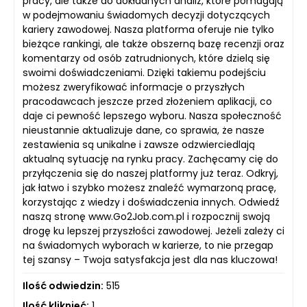
pracy, ale także do dokładnych analiz, które pomagają
w podejmowaniu świadomych decyzji dotyczących
kariery zawodowej. Nasza platforma oferuje nie tylko
bieżące rankingi, ale także obszerną bazę recenzji oraz
komentarzy od osób zatrudnionych, które dzielą się
swoimi doświadczeniami. Dzięki takiemu podejściu
możesz zweryfikować informacje o przyszłych
pracodawcach jeszcze przed złożeniem aplikacji, co
daje ci pewność lepszego wyboru. Nasza społeczność
nieustannie aktualizuje dane, co sprawia, że nasze
zestawienia są unikalne i zawsze odzwierciedlają
aktualną sytuację na rynku pracy. Zachęcamy cię do
przyłączenia się do naszej platformy już teraz. Odkryj,
jak łatwo i szybko możesz znaleźć wymarzoną pracę,
korzystając z wiedzy i doświadczenia innych. Odwiedź
naszą stronę www.Go2Job.com.pl i rozpocznij swoją
drogę ku lepszej przyszłości zawodowej. Jeżeli zależy ci
na świadomych wyborach w karierze, to nie przegap
tej szansy – Twoja satysfakcja jest dla nas kluczowa!
Ilość odwiedzin:
515
Ilość kliknięć:
1