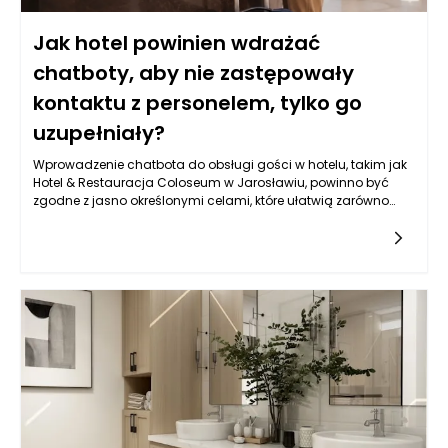
Jak hotel powinien wdrażać
chatboty, aby nie zastępowały
kontaktu z personelem, tylko go
uzupełniały?
Wprowadzenie chatbota do obsługi gości w hotelu, takim jak
Hotel & Restauracja Coloseum w Jarosławiu, powinno być
zgodne z jasno określonymi celami, które ułatwią zarówno
komunikację, jak i obsługę klientów. Kluczowym aspektem jest
zwiększenie dostępności informacji oraz możliwości interakcji.
Chatbot powinien pełnić rolę pomocnika, który błyskawicznie
odpowiada na pytania dotyczące oferty hotelu, dostępności
pokoi, menu czy atrakcji w okolicy. Warto, aby jego działanie
nie ograniczało się jedynie do udzielania odpowiedzi na
często zadawane pytania. Powinien także potrafić skierować
gości do odpowiednich osób w zespole, gdy konkretne
zapytania wymagają interwencji człowieka. Obiekt w
Jarosławiu, ze swoim eleganckim designem i szeroką ofertą,
ma szansę na zbudowanie silniejszych relacji z klientami
dzięki większej efektywności obsługi.