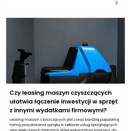
zwiększenie dostępności informacji oraz możliwości interakcji.
Chatbot powinien pełnić rolę pomocnika, który błyskawicznie
odpowiada na pytania dotyczące oferty hotelu, dostępności
pokoi, menu czy atrakcji w okolicy. Warto, aby jego działanie
nie ograniczało się jedynie do udzielania odpowiedzi na
często zadawane pytania. Powinien także potrafić skierować
gości do odpowiednich osób w zespole, gdy konkretne
zapytania wymagają interwencji człowieka. Obiekt w
Jarosławiu, ze swoim eleganckim designem i szeroką ofertą,
ma szansę na zbudowanie silniejszych relacji z klientami
dzięki większej efektywności obsługi.
Czy leasing maszyn czyszczących
ułatwia łączenie inwestycji w sprzęt
z innymi wydatkami firmowymi?
Leasing maszyn czyszczących jest coraz bardziej popularną
formą pozyskiwania sprzętu w sektorze usług sprzątających
oraz wielu innych branżach, które wykorzystują maszyny do