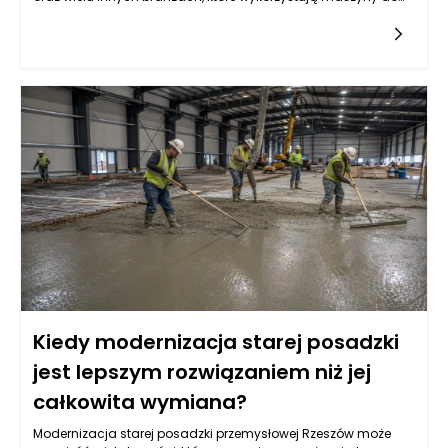
utrzymania czystości. Przede wszystkim, leasing pozwala
firmom na elastyczne zarządzanie finansami, co jest
kluczowe w kontekście współczesnego prowadzenia
działalności. Dzięki temu rozwiązaniu przedsiębiorstwa mają
możliwość zainwestowania w nowoczesne urządzenia bez
konieczności angażowania znacznych środków finansowych
z chwilą zakupu. Po pierwsze, leasing maszyn czyszczących
przyczynia się do znacznej redukcji początkowych wydatków,
co zwłaszcza w przypadku małych i średnich przedsiębiorstw,
które operują w ograniczonym budżecie, może stanowić
cenny atut.
Kiedy modernizacja starej posadzki
jest lepszym rozwiązaniem niż jej
całkowita wymiana?
Modernizacja starej posadzki przemysłowej Rzeszów może