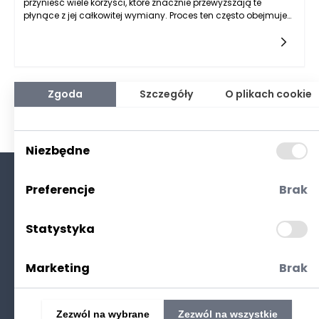
przynieść wiele korzyści, które znacznie przewyższają te
płynące z jej całkowitej wymiany. Proces ten często obejmuje
różne działania, takie jak renowacja, naprawa uszkodzeń czy
wzmocnienie struktury. Dzięki temu można zachować
istniejącą posadzkę, a jednocześnie poprawić jej właściwości
użytkowe i estetyczne. To rozwiązanie nie tylko pomaga
zaoszczędzić pieniądze, ale także minimalizuje zakłócenia w
pracy zakładu, co ma istotne znaczenie w kontekście
Zgoda
Szczegóły
O plikach cookie
ciągłości produkcji. Modernizacja może także przyczynić się
do wydłużenia żywotności posadzki, co z kolei przekłada się
na mniejsze koszty w dłuższym okresie, a także bardziej
zrównoważony rozwój.
Niezbędne
Preferencje
Brak
O nas
Kontakt
Statystyka
Polityka prywatności
(RODO. Cookies)
Marketing
Brak
Zezwól na wybrane
Zezwól na wszystkie