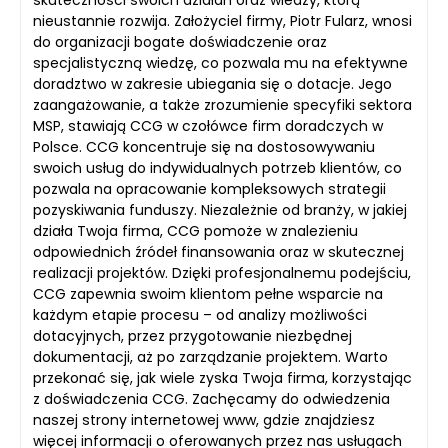
nieustannie rozwija. Założyciel firmy, Piotr Fularz, wnosi
do organizacji bogate doświadczenie oraz
specjalistyczną wiedzę, co pozwala mu na efektywne
doradztwo w zakresie ubiegania się o dotacje. Jego
zaangażowanie, a także zrozumienie specyfiki sektora
MSP, stawiają CCG w czołówce firm doradczych w
Polsce. CCG koncentruje się na dostosowywaniu
swoich usług do indywidualnych potrzeb klientów, co
pozwala na opracowanie kompleksowych strategii
pozyskiwania funduszy. Niezależnie od branży, w jakiej
działa Twoja firma, CCG pomoże w znalezieniu
odpowiednich źródeł finansowania oraz w skutecznej
realizacji projektów. Dzięki profesjonalnemu podejściu,
CCG zapewnia swoim klientom pełne wsparcie na
każdym etapie procesu – od analizy możliwości
dotacyjnych, przez przygotowanie niezbędnej
dokumentacji, aż po zarządzanie projektem. Warto
przekonać się, jak wiele zyska Twoja firma, korzystając
z doświadczenia CCG. Zachęcamy do odwiedzenia
naszej strony internetowej www, gdzie znajdziesz
więcej informacji o oferowanych przez nas usługach