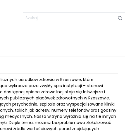
blicznych ośrodków zdrowia w Rzeszowie, które
o wykracza poza zwykły spis instytucji – stanowi
o dostępnej opiece zdrowotnej staje się łatwiejsze i
danych publicznych placówek zdrowotnych w Rzeszowie.
ch przychodnie, szpitale oraz wyspecjalizowane kliniki.
danych, takich jak adresy, numery telefonów oraz godziny
ług medycznych. Nasza witryna wyróżnia się na tle innych
 ręki. Dzięki temu, możesz bezproblemowo zlokalizować
anowi źródło wartościowych porad znajdujących