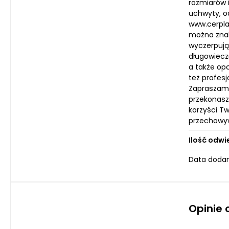
rozmiarów 
uchwyty, o
www.cerplas
można znal
wyczerpują
długowiecz
a także op
też profes
Zapraszam 
przekonasz 
korzyści T
przechowyw
Ilość odwi
Data dodan
Opinie