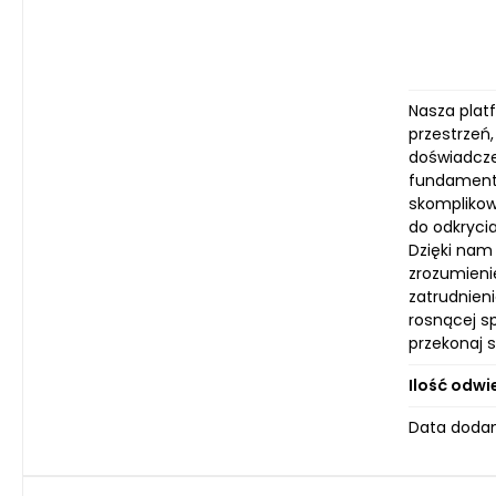
Nasza plat
przestrzeń
doświadczen
fundamenta
skomplikow
do odkryci
Dzięki nam
zrozumieni
zatrudnieni
rosnącej s
przekonaj s
Ilość odwi
Data dodan