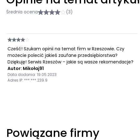
Średnia ocena
(3)
Cześć! Szukam opinii na temat firm w Rzeszowie. Czy
możecie polecić jakieś zaufane przedsiębiorstwa?
Dziękuję! Serwis Rzeszów – jakie są wasze rekomendacje?
Autor: Mikołaj91
Data dodania: 19.05.2023
Adres IP: ***.***.239.9
Powiązane firmy