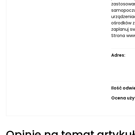
zastosowan
samopoczuc
urządzenia
ośrodków z
zaplanuj s
Strona ww
Adres:
Ilość odwi
Ocena uży
Opinie na temat artyku