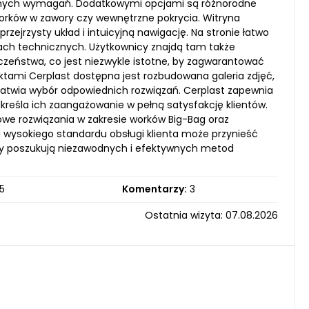
retnych wymagań. Dodatkowymi opcjami są różnorodne
rków w zawory czy wewnętrzne pokrycia. Witryna
zejrzysty układ i intuicyjną nawigację. Na stronie łatwo
ach technicznych. Użytkownicy znajdą tam także
zeństwa, co jest niezwykle istotne, by zagwarantować
tami Cerplast dostępna jest rozbudowana galeria zdjęć,
ułatwia wybór odpowiednich rozwiązań. Cerplast zapewnia
kreśla ich zaangażowanie w pełną satysfakcję klientów.
owe rozwiązania w zakresie worków Big-Bag oraz
 i wysokiego standardu obsługi klienta może przynieść
rzy poszukują niezawodnych i efektywnych metod
5
Komentarzy:
3
Ostatnia wizyta: 07.08.2026