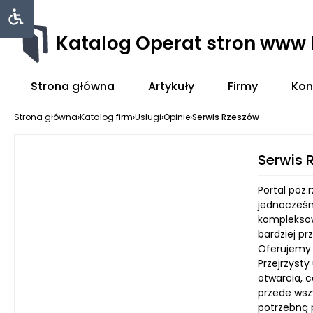
Katalog Operat stron www
Strona główna
Artykuły
Firmy
Kon
Strona główna
›
Katalog firm
›
Usługi
›
Opinie
›
Serwis Rzeszów
Serwis 
Portal poz.
jednocześn
kompleksowy
bardziej p
Oferujemy 
Przejrzysty
otwarcia, c
przede wsz
potrzebną 