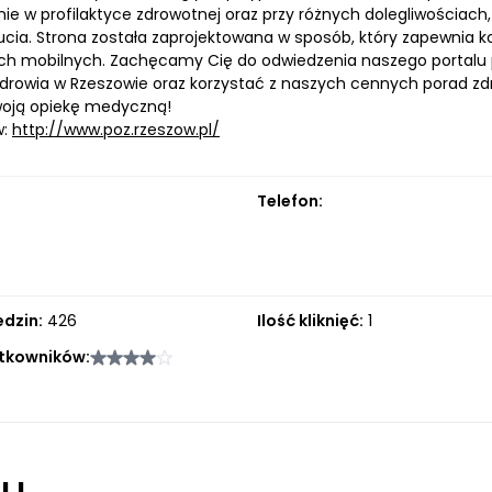
ie w profilaktyce zdrowotnej oraz przy różnych dolegliwościach
ia. Strona została zaprojektowana w sposób, który zapewnia k
ch mobilnych. Zachęcamy Cię do odwiedzenia naszego portalu p
drowia w Rzeszowie oraz korzystać z naszych cennych porad zdr
woją opiekę medyczną!
w:
http://www.poz.rzeszow.pl/
Telefon:
edzin:
426
Ilość kliknięć:
1
tkowników:
łu