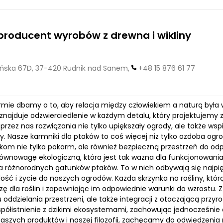
producent wyrobów z drewna i wikliny
ńska 67D, 37-420 Rudnik nad Sanem,
+48 15 876 61 77
irmie dbamy o to, aby relacja między człowiekiem a naturą była
znajduje odzwierciedlenie w każdym detalu, który projektujemy
rzez nas rozwiązania nie tylko upiększały ogrody, ale także ws
. Nasze karmniki dla ptaków to coś więcej niż tylko ozdoba ogr
akom nie tylko pokarm, ale również bezpieczną przestrzeń do od
równowagę ekologiczną, która jest tak ważna dla funkcjonowania
 różnorodnych gatunków ptaków. To w nich odbywają się najpi
ść i życie do naszych ogrodów. Każda skrzynka na rośliny, którą
zę dla roślin i zapewniając im odpowiednie warunki do wzrostu. 
u oddzielania przestrzeni, ale także integracji z otaczającą prz
półistnienie z dzikimi ekosystemami, zachowując jednocześnie es
aszych produktów i naszej filozofii, zachęcamy do odwiedzenia 