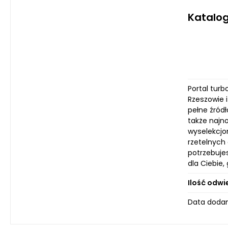
Katalog
Portal turb
Rzeszowie i
pełne źród
także najn
wyselekcjo
rzetelnych 
potrzebuje
dla Ciebie
Ilość odwi
Data dodan