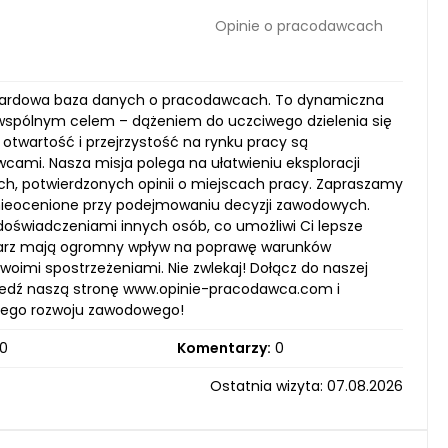
Opinie o pracodawcach
tandardowa baza danych o pracodawcach. To dynamiczna
 wspólnym celem – dążeniem do uczciwego dzielenia się
 otwartość i przejrzystość na rynku pracy są
mi. Nasza misja polega na ułatwieniu eksploracji
h, potwierdzonych opinii o miejscach pracy. Zapraszamy
 nieocenione przy podejmowaniu decyzji zawodowych.
doświadczeniami innych osób, co umożliwi Ci lepsze
ntarz mają ogromny wpływ na poprawę warunków
woimi spostrzeżeniami. Nie zwlekaj! Dołącz do naszej
edź naszą stronę www.opinie-pracodawca.com i
wojego rozwoju zawodowego!
0
Komentarzy:
0
Ostatnia wizyta: 07.08.2026