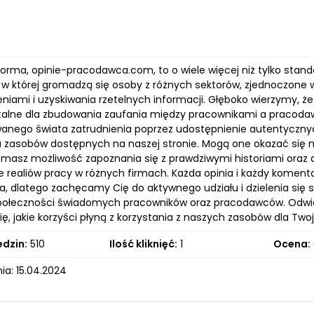
forma, opinie-pracodawca.com, to o wiele więcej niż tylko s
, w której gromadzą się osoby z różnych sektorów, zjednoczone
iami i uzyskiwania rzetelnych informacji. Głęboko wierzymy, że
lne dla zbudowania zaufania między pracownikami a pracodawca
anego świata zatrudnienia poprzez udostępnienie autentycznyc
a zasobów dostępnych na naszej stronie. Mogą one okazać się
 masz możliwość zapoznania się z prawdziwymi historiami oraz 
e realiów pracy w różnych firmach. Każda opinia i każdy kome
a, dlatego zachęcamy Cię do aktywnego udziału i dzielenia się s
połeczności świadomych pracowników oraz pracodawców. Odwi
ię, jakie korzyści płyną z korzystania z naszych zasobów dla T
edzin:
510
Ilość kliknięć:
1
Ocena:
ia: 15.04.2024