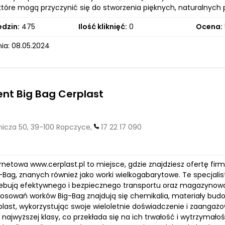
 które mogą przyczynić się do stworzenia pięknych, naturalnych
edzin:
475
Ilość kliknięć:
0
Ocena:
ia: 08.05.2024
nt Big Bag Cerplast
icza 50, 39-100 Ropczyce,
17 22 17 090
rnetowa www.cerplast.pl to miejsce, gdzie znajdziesz ofertę firm
-Bag, znanych również jako worki wielkogabarytowe. Te specjalis
zebują efektywnego i bezpiecznego transportu oraz magazynowa
osowań worków Big-Bag znajdują się chemikalia, materiały budo
plast, wykorzystując swoje wieloletnie doświadczenie i zaangażo
najwyższej klasy, co przekłada się na ich trwałość i wytrzymał