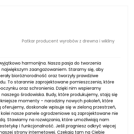
Patkar producent wyrobów z drewna i wikliny
 wyjątkowo harmonijna. Nasza pasja do tworzenia
 z największym zaangażowaniem. Staramy się, aby
pierały bioróżnorodność oraz tworzyły prawdziwe
odu. To starannie zaprojektowane pomieszczenia, które
poczynku oraz schronienia. Dzięki nim wspieramy
 naszego środowiska. Budy, które produkujemy, stają się
ękniejsze momenty – narodziny nowych pokoleń, które
 oferujemy, doskonale wpisuje się w zieloną przestrzeń,
Z kolei nasze panele ogrodzeniowe są zaprojektowane nie
yrodą. Stawiamy na rozwiązania, które umożliwiają nam
tetykę i funkcjonalność. Jeśli pragniesz odkryć więcej
naszej strony internetowej. Czekają tam na Ciebie