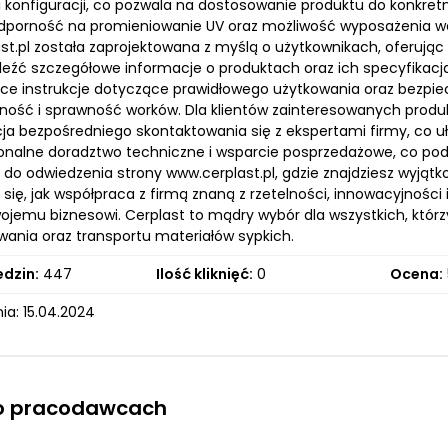
i konfiguracji, co pozwala na dostosowanie produktu do konk
dporność na promieniowanie UV oraz możliwość wyposażenia wo
t.pl została zaprojektowana z myślą o użytkownikach, oferując pr
eźć szczegółowe informacje o produktach oraz ich specyfikacj
ce instrukcje dotyczące prawidłowego użytkowania oraz bezpiec
ność i sprawność worków. Dla klientów zainteresowanych produk
cja bezpośredniego skontaktowania się z ekspertami firmy, co 
jonalne doradztwo techniczne i wsparcie posprzedażowe, co pod
do odwiedzenia strony www.cerplast.pl, gdzie znajdziesz wyjątk
się, jak współpraca z firmą znaną z rzetelności, innowacyjności
wojemu biznesowi. Cerplast to mądry wybór dla wszystkich, któ
ania oraz transportu materiałów sypkich.
edzin:
447
Ilość kliknięć:
0
Ocena:
ia: 15.04.2024
 o pracodawcach