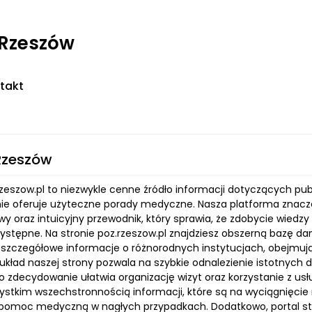
 Rzeszów
takt
Rzeszów
rzeszow.pl to niezwykle cenne źródło informacji dotyczących pu
ie oferuje użyteczne porady medyczne. Nasza platforma znacząc
 oraz intuicyjny przewodnik, który sprawia, że zdobycie wiedzy 
rzystępne. Na stronie poz.rzeszow.pl znajdziesz obszerną bazę 
szczegółowe informacje o różnorodnych instytucjach, obejmujący
 układ naszej strony pozwala na szybkie odnalezienie istotnych 
o zdecydowanie ułatwia organizację wizyt oraz korzystanie z us
ystkim wszechstronnością informacji, które są na wyciągnięcie
pomoc medyczną w nagłych przypadkach. Dodatkowo, portal st