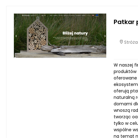
Patkar 
Stróża
W naszej f
produktów 
oferowane p
ekosystemy
oferują pt
naturalną 
domami dla
wnoszą rado
tworząc oa
tylko w cel
wspólne ws
na temat n