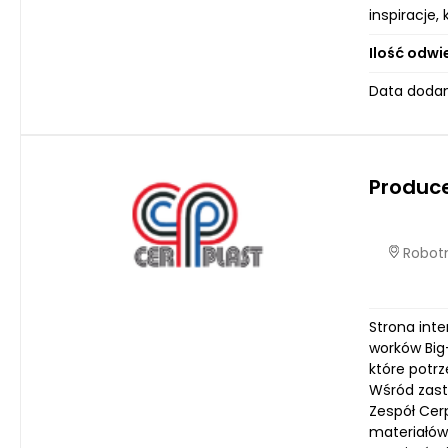
inspiracje,
Ilość odwi
Data dodan
Produce
Robotn
Strona inte
worków Big
które potr
Wśród zast
Zespół Cer
materiałów 