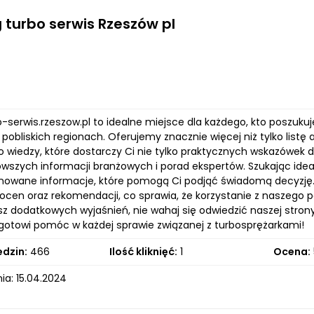
 turbo serwis Rzeszów pl
o-serwis.rzeszow.pl to idealne miejsce dla każdego, kto poszuku
 pobliskich regionach. Oferujemy znacznie więcej niż tylko lis
ło wiedzy, które dostarczy Ci nie tylko praktycznych wskazówek 
owszych informacji branżowych i porad ekspertów. Szukając idea
nowane informacje, które pomogą Ci podjąć świadomą decyzję. 
ocen oraz rekomendacji, co sprawia, że korzystanie z naszego p
sz dodatkowych wyjaśnień, nie wahaj się odwiedzić naszej stron
, gotowi pomóc w każdej sprawie związanej z turbosprężarkami!
edzin:
466
Ilość kliknięć:
1
Ocena:
ia: 15.04.2024