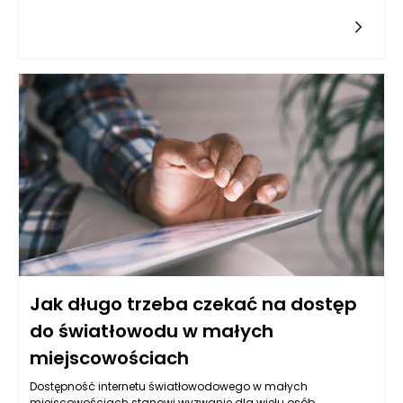
komunikację, jak i obsługę klientów. Kluczowym aspektem jest
zwiększenie dostępności informacji oraz możliwości interakcji.
Chatbot powinien pełnić rolę pomocnika, który błyskawicznie
odpowiada na pytania dotyczące oferty hotelu, dostępności
pokoi, menu czy atrakcji w okolicy. Warto, aby jego działanie
nie ograniczało się jedynie do udzielania odpowiedzi na
często zadawane pytania. Powinien także potrafić skierować
gości do odpowiednich osób w zespole, gdy konkretne
zapytania wymagają interwencji człowieka. Obiekt w
Jarosławiu, ze swoim eleganckim designem i szeroką ofertą,
ma szansę na zbudowanie silniejszych relacji z klientami
dzięki większej efektywności obsługi.
Jak długo trzeba czekać na dostęp
do światłowodu w małych
miejscowościach
Dostępność internetu światłowodowego w małych
miejscowościach stanowi wyzwanie dla wielu osób,