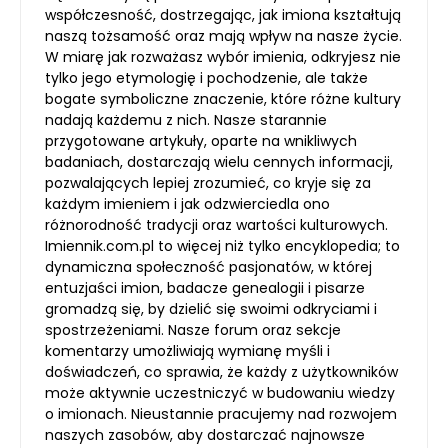
współczesność, dostrzegając, jak imiona kształtują
naszą tożsamość oraz mają wpływ na nasze życie.
W miarę jak rozważasz wybór imienia, odkryjesz nie
tylko jego etymologię i pochodzenie, ale także
bogate symboliczne znaczenie, które różne kultury
nadają każdemu z nich. Nasze starannie
przygotowane artykuły, oparte na wnikliwych
badaniach, dostarczają wielu cennych informacji,
pozwalających lepiej zrozumieć, co kryje się za
każdym imieniem i jak odzwierciedla ono
różnorodność tradycji oraz wartości kulturowych.
Imiennik.com.pl to więcej niż tylko encyklopedia; to
dynamiczna społeczność pasjonatów, w której
entuzjaści imion, badacze genealogii i pisarze
gromadzą się, by dzielić się swoimi odkryciami i
spostrzeżeniami. Nasze forum oraz sekcje
komentarzy umożliwiają wymianę myśli i
doświadczeń, co sprawia, że każdy z użytkowników
może aktywnie uczestniczyć w budowaniu wiedzy
o imionach. Nieustannie pracujemy nad rozwojem
naszych zasobów, aby dostarczać najnowsze