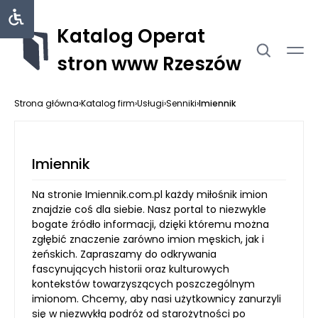
Katalog Operat
stron www Rzeszów
Strona główna
›
Katalog firm
›
Usługi
›
Senniki
›
Imiennik
Imiennik
Na stronie Imiennik.com.pl każdy miłośnik imion
znajdzie coś dla siebie. Nasz portal to niezwykle
bogate źródło informacji, dzięki któremu można
zgłębić znaczenie zarówno imion męskich, jak i
żeńskich. Zapraszamy do odkrywania
fascynujących historii oraz kulturowych
kontekstów towarzyszących poszczególnym
imionom. Chcemy, aby nasi użytkownicy zanurzyli
się w niezwykłą podróż od starożytności po