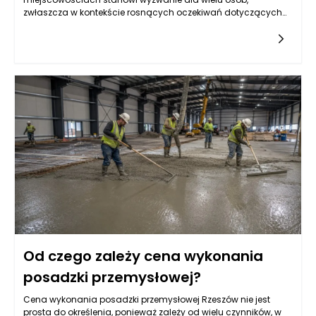
zwłaszcza w kontekście rosnących oczekiwań dotyczących
prędkości i stabilności łącza. Czas oczekiwania na wdrożenie
infrastruktury światłowodowej zależy od wielu czynników, w
tym od lokalnych uwarunkowań, planów dostawców oraz
całego procesu inwestycyjnego. Z reguły zmiany te zachodzą
w cyklach kilkuletnich, co może skutkować opóźnieniami w
dostępie do nowoczesnych technologii w mniejszych
miejscowościach. Lokalne władze oraz zainteresowanie
samych mieszkańców ma ogromne znaczenie, ponieważ to
właśnie ich potrzeby i oczekiwania mogą wpływać na decyzje
inwestycyjne operatorów.
Od czego zależy cena wykonania
posadzki przemysłowej?
Cena wykonania posadzki przemysłowej Rzeszów nie jest
prosta do określenia, ponieważ zależy od wielu czynników, w