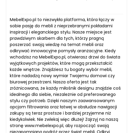
MebelExpo.pl to niezwykła platforma, która łączy w
sobie pasję do mebli z nieprzebranymi pokładami
inspiracji i eleganckiego stylu. Nasze miejsce jest
prawdziwym skarbem dla tych, którzy pragną
poszerzać swoją wiedzę na temat mebli oraz
odkrywać innowacyjne pomysły aranżacyjne. Kiedy
wchodzisz na MebelExpo.pl, otwierasz drzwi do świata
wyjątkowych projektów, które mogą przekształcić
każde wnętrze. Znajdziesz tu bogaty wybór mebli,
które nadadzą nowy wymiar Twojemu domowi czy
biurowej przestrzeni. Nasza oferta jest tak
zróżnicowana, że każdy miłośnik designu znajdzie coś
idealnego dla siebie, niezależnie od preferowanego
stylu czy potrzeb. Dzięki naszym zaawansowanym
opcjom filtrowania oraz łatwej w obsłudze nawigacji
zakupy są teraz prostsze i bardziej przyjemne niż
kiedykolwiek. Nie zwlekaj więc dłużej! Zajrzyj na naszą
stronę www.mebelexpo.pl, aby rozpocząć swoją
niezapomnianą podróż przez świat mebli. Odkryj