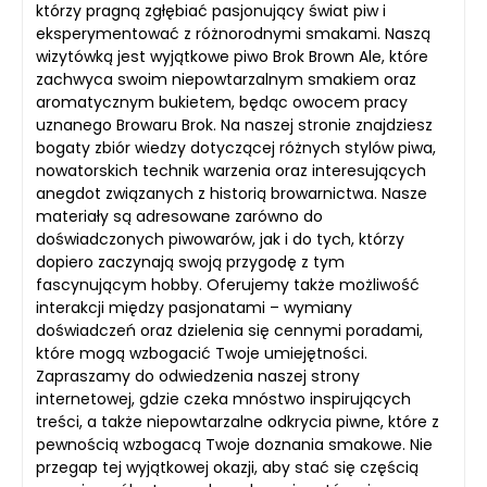
którzy pragną zgłębiać pasjonujący świat piw i
eksperymentować z różnorodnymi smakami. Naszą
wizytówką jest wyjątkowe piwo Brok Brown Ale, które
zachwyca swoim niepowtarzalnym smakiem oraz
aromatycznym bukietem, będąc owocem pracy
uznanego Browaru Brok. Na naszej stronie znajdziesz
bogaty zbiór wiedzy dotyczącej różnych stylów piwa,
nowatorskich technik warzenia oraz interesujących
anegdot związanych z historią browarnictwa. Nasze
materiały są adresowane zarówno do
doświadczonych piwowarów, jak i do tych, którzy
dopiero zaczynają swoją przygodę z tym
fascynującym hobby. Oferujemy także możliwość
interakcji między pasjonatami – wymiany
doświadczeń oraz dzielenia się cennymi poradami,
które mogą wzbogacić Twoje umiejętności.
Zapraszamy do odwiedzenia naszej strony
internetowej, gdzie czeka mnóstwo inspirujących
treści, a także niepowtarzalne odkrycia piwne, które z
pewnością wzbogacą Twoje doznania smakowe. Nie
przegap tej wyjątkowej okazji, aby stać się częścią