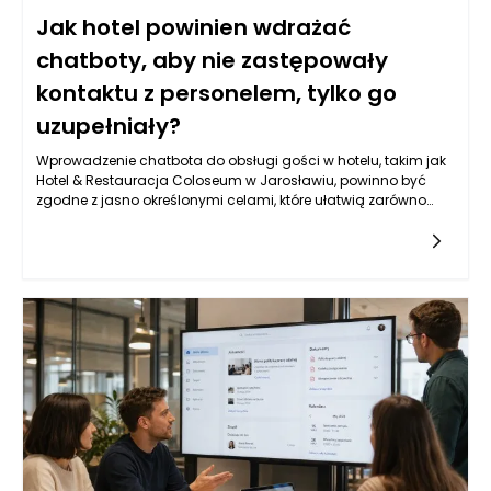
Jak hotel powinien wdrażać
chatboty, aby nie zastępowały
kontaktu z personelem, tylko go
uzupełniały?
Wprowadzenie chatbota do obsługi gości w hotelu, takim jak
Hotel & Restauracja Coloseum w Jarosławiu, powinno być
zgodne z jasno określonymi celami, które ułatwią zarówno
komunikację, jak i obsługę klientów. Kluczowym aspektem jest
zwiększenie dostępności informacji oraz możliwości interakcji.
Chatbot powinien pełnić rolę pomocnika, który błyskawicznie
odpowiada na pytania dotyczące oferty hotelu, dostępności
pokoi, menu czy atrakcji w okolicy. Warto, aby jego działanie
nie ograniczało się jedynie do udzielania odpowiedzi na
często zadawane pytania. Powinien także potrafić skierować
gości do odpowiednich osób w zespole, gdy konkretne
zapytania wymagają interwencji człowieka. Obiekt w
Jarosławiu, ze swoim eleganckim designem i szeroką ofertą,
ma szansę na zbudowanie silniejszych relacji z klientami
dzięki większej efektywności obsługi.