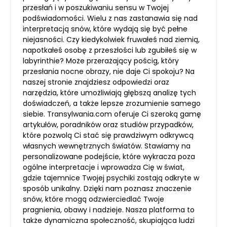
przesłań i w poszukiwaniu sensu w Twojej
podświadomości. Wielu z nas zastanawia się nad
interpretacją snów, które wydają się być pełne
niejasności. Czy kiedykolwiek fruwałeś nad ziemią,
napotkałeś osobę z przeszłości lub zgubiłeś się w
labyrinthie? Może przerażający pościg, który
przesłania nocne obrazy, nie daje Ci spokoju? Na
naszej stronie znajdziesz odpowiedzi oraz
narzędzia, które umożliwiają głębszą analizę tych
doświadczeń, a także lepsze zrozumienie samego
siebie. Transylwania.com oferuje Ci szeroką gamę
artykułów, poradników oraz studiów przypadków,
które pozwolą Ci stać się prawdziwym odkrywcą
własnych wewnętrznych światów. Stawiamy na
personalizowane podejście, które wykracza poza
ogólne interpretacje i wprowadza Cię w świat,
gdzie tajemnice Twojej psychiki zostają odkryte w
sposób unikalny. Dzięki nam poznasz znaczenie
snów, które mogą odzwierciedlać Twoje
pragnienia, obawy i nadzieje. Nasza platforma to
także dynamiczna społeczność, skupiająca ludzi