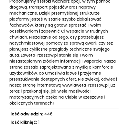
Proponujemy szeroki wachlarz opcji, w tym pomoc
drogową, transport pojazdów oraz naprawy
mechaniczne. Dzięki przemyślanej strukturze
platformy jesteś w stanie szybko zlokalizować
fachowców, którzy są gotowi sprostać Twoim
oczekiwaniom i zapewnić Ci wsparcie w trudnych
chwilach. Niezależnie od tego, czy potrzebujesz
natychmiastowej pomocy za sprawą awarii, czy też
planujesz cykliczne przeglądy techniczne swojego
auta, Laweta-rzeszow.pl stanie się Twoim
niezastąpionym źródłem informacji i wsparcia. Nasza
strona została zaprojektowana z myślą o komforcie
użytkowników, co umożliwia łatwe i przyjemne
przeszukiwanie dostępnych ofert. Nie zwlekaj, odwiedź
naszą stronę internetową www.laweta-rzeszow.pl już
teraz i przekonaj się, jak wiele możliwości
motoryzacyjnych czeka na Ciebie w Rzeszowie i
okolicznych terenach!
Ilość odwiedzin:
446
Ilość kliknięć:
1