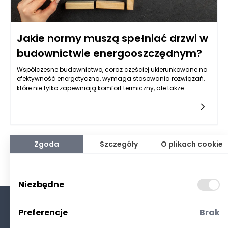
Jakie normy muszą spełniać drzwi w
budownictwie energooszczędnym?
Współczesne budownictwo, coraz częściej ukierunkowane na
efektywność energetyczną, wymaga stosowania rozwiązań,
które nie tylko zapewniają komfort termiczny, ale także
ograniczają straty ciepła i sprzyjają ochronie środowiska.
Jednym z kluczowych elementów wpływających na bilans
energetyczny budynku są drzwi zewnętrzne. Ich wybór nie
może być przypadkowy – muszą one spełniać szereg norm
oraz parametrów określonych zarówno przez przepisy prawa,
jak i praktyczne wymagania użytkowników. Sprawdźmy, jakie
Zgoda
Szczegóły
O plikach cookie
dokładnie warunki powinny spełniać drzwi w budownictwie
energooszczędnym i na co zwraca uwagę renomowany
producent drzwi zewnętrznych.
Niezbędne
Preferencje
Brak
O nas
Kontakt