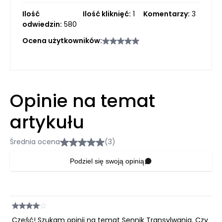
Ilość
Ilość kliknięć:
1
Komentarzy:
3
odwiedzin:
580
Ocena użytkowników:
Opinie na temat
artykułu
Średnia ocena
(3)
Podziel się swoją opinią
Cześć! Szukam opinii na temat Sennik Transylwania. Czy