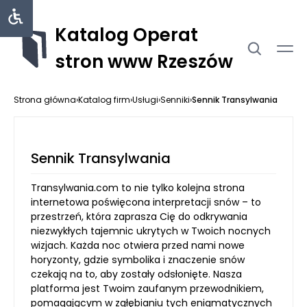
Katalog Operat
stron www Rzeszów
Strona główna
›
Katalog firm
›
Usługi
›
Senniki
›
Sennik Transylwania
Sennik Transylwania
Transylwania.com to nie tylko kolejna strona
internetowa poświęcona interpretacji snów – to
przestrzeń, która zaprasza Cię do odkrywania
niezwykłych tajemnic ukrytych w Twoich nocnych
wizjach. Każda noc otwiera przed nami nowe
horyzonty, gdzie symbolika i znaczenie snów
czekają na to, aby zostały odsłonięte. Nasza
platforma jest Twoim zaufanym przewodnikiem,
pomagającym w zgłębianiu tych enigmatycznych