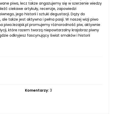
nowane piwa, lecz także angażujemy się w szerzenie wiedzy
eźć ciekawe artykuły, recenzje, zapowiedzi
ego, jego historii i sztuki degustacji. Dąży do
le także jest aktywna i pełna pasji. W naszej wizji piwo
go na piwo.lezajsk.pl promujemy różnorodność piw, aktywnie
cji, które razem tworzą niepowtarzalny krajobraz piwny
dzie odkryjesz fascynujący świat smaków i historii
Komentarzy:
3