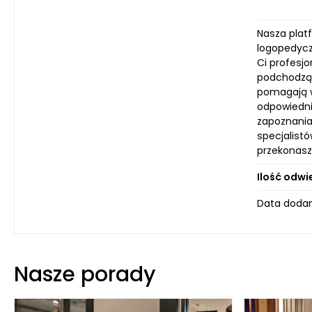
Nasza plat
logopedyczn
Ci profesj
podchodzą 
pomagają w
odpowiedni
zapoznania
specjalist
przekonasz
Ilość odwi
Data dodan
Nasze porady