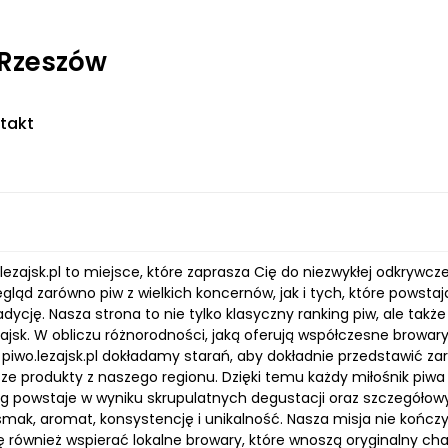
 Rzeszów
takt
o.lezajsk.pl to miejsce, które zaprasza Cię do niezwykłej odkry
egląd zarówno piw z wielkich koncernów, jak i tych, które powst
tradycję. Nasza strona to nie tylko klasyczny ranking piw, ale ta
żajsk. W obliczu różnorodności, jaką oferują współczesne browar
 piwo.lezajsk.pl dokładamy starań, aby dokładnie przedstawić za
ze produkty z naszego regionu. Dzięki temu każdy miłośnik piwa
ng powstaje w wyniku skrupulatnych degustacji oraz szczegóło
mak, aromat, konsystencję i unikalność. Nasza misja nie kończy
ę również wspierać lokalne browary, które wnoszą oryginalny ch