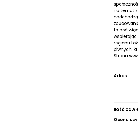
społecznośc
na temat k
nadchodzący
zbudowania 
to coś więc
wspierając
regionu Leż
piwnych, kt
Strona ww
Adres:
Ilość odwi
Ocena uży