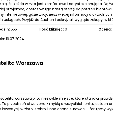
wiają, że każda wizyta jest komfortowa i satysfakcjonująca. D
dziej przyjemne, dostosowując naszą ofertę do potrzeb klientów
ny internetowej, gdzie znajdziesz więcej informacji o aktualny
h usługach. Przyjdź do Auchan i odkryj, jak wygląda zakupy, w 
edzin:
555
Ilość kliknięć:
0
Ocena:
ia: 16.07.2024
atelita Warszawa
y.satelita.warszawa.pl to niezwykłe miejsce, które stanowi prawd
. To przestrzeń stworzona z myślą o wszystkich entuzjastach or
ie inwestycji w złoto, srebro i inne cenne surowce. Oferujemy 