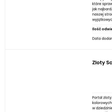
które spra
jak najbar
naszej stro
wyjątkowyc
Ilość odwi
Data dodan
Zloty S
Portal zlot
kolorowych
w dziedzin