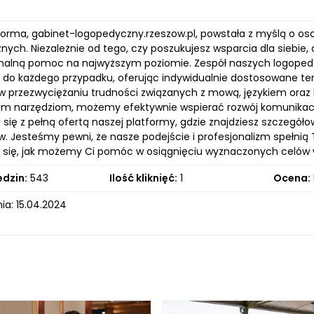
forma, gabinet-logopedyczny.rzeszow.pl, powstała z myślą o os
ych. Niezależnie od tego, czy poszukujesz wsparcia dla siebie, 
onalną pomoc na najwyższym poziomie. Zespół naszych logopedó
do każdego przypadku, oferując indywidualnie dostosowane terap
 przezwyciężaniu trudności związanych z mową, językiem ora
m narzędziom, możemy efektywnie wspierać rozwój komunikac
 się z pełną ofertą naszej platformy, gdzie znajdziesz szczegó
ów. Jesteśmy pewni, że nasze podejście i profesjonalizm spełnią
 się, jak możemy Ci pomóc w osiągnięciu wyznaczonych celów w 
edzin:
543
Ilość kliknięć:
1
Ocena:
ia: 15.04.2024