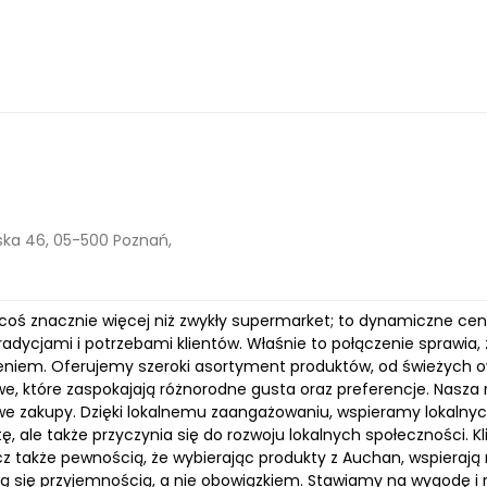
ka 46, 05-500 Poznań,
coś znacznie więcej niż zwykły supermarket; to dynamiczne cent
tradycjami i potrzebami klientów. Właśnie to połączenie sprawia
niem. Oferujemy szeroki asortyment produktów, od świeżych owo
e, które zaspokajają różnorodne gusta oraz preferencje. Nasza 
e zakupy. Dzięki lokalnemu zaangażowaniu, wspieramy lokalny
ę, ale także przyczynia się do rozwoju lokalnych społeczności. K
z także pewnością, że wybierając produkty z Auchan, wspierają 
ją się przyjemnością, a nie obowiązkiem. Stawiamy na wygodę i 