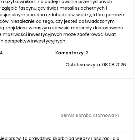
szym użytkownikom na podejmowanie przemyślanych
 zgłębić fascynujący świat metali szlachetnych i
ofesjonalnym poradom zdobędziesz wiedzę, która pomoże
ów. Niezależnie od tego, czy jesteś doświadczonym
ścią znajdziesz w naszym serwisie materiały dostosowane
iele możliwości inwestycyjnych może zaoferować świat
ych perspektyw inwestycyjnych.
4
Komentarzy:
3
Ostatnia wizyta: 08.08.2026
Serwis Bomba Atomowa PL
iorstw; to prawdziwa skarbnica wiedzy i aspiracji dla