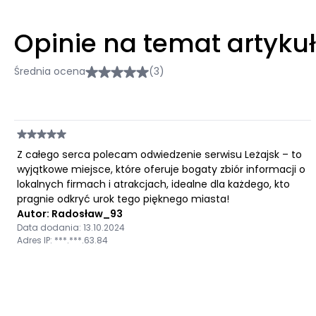
Opinie na temat artyku
Średnia ocena
(3)
Z całego serca polecam odwiedzenie serwisu Leżajsk – to
wyjątkowe miejsce, które oferuje bogaty zbiór informacji o
lokalnych firmach i atrakcjach, idealne dla każdego, kto
pragnie odkryć urok tego pięknego miasta!
Autor: Radosław_93
Data dodania: 13.10.2024
Adres IP: ***.***.63.84