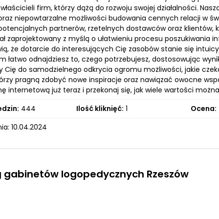
właścicieli firm, którzy dążą do rozwoju swojej działalności. Na
 oraz niepowtarzalne możliwości budowania cennych relacji w św
 potencjalnych partnerów, rzetelnych dostawców oraz klientów,
tał zaprojektowany z myślą o ułatwieniu procesu poszukiwania i
ią, że dotarcie do interesujących Cię zasobów stanie się intuic
rym łatwo odnajdziesz to, czego potrzebujesz, dostosowując wyni
Cię do samodzielnego odkrycia ogromu możliwości, jakie czek
którzy pragną zdobyć nowe inspiracje oraz nawiązać owocne wspó
ę internetową już teraz i przekonaj się, jak wiele wartości można
edzin:
444
Ilość kliknięć:
1
Ocena:
ia: 10.04.2024
g gabinetów logopedycznych Rzeszów