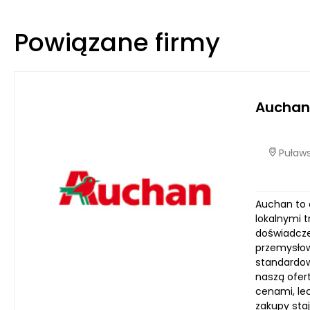
Powiązane firmy
Auchan
Puławs
Auchan to 
lokalnymi 
doświadcze
przemysłow
standardow
naszą ofert
cenami, lec
zakupy sta