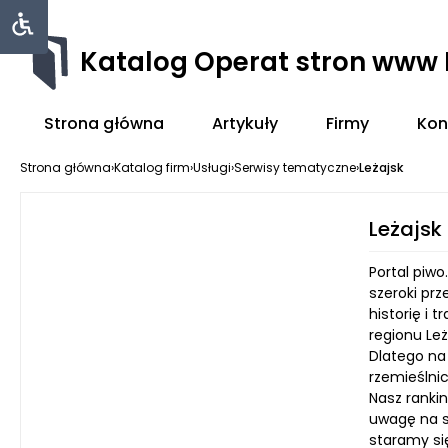
Katalog Operat stron www
Strona główna
Artykuły
Firmy
Kon
Strona główna
›
Katalog firm
›
Usługi
›
Serwisy tematyczne
›
Leżajsk
Leżajsk
Portal piw
szeroki prz
historię i 
regionu Le
Dlatego na
rzemieślnic
Nasz ranki
uwagę na s
staramy si