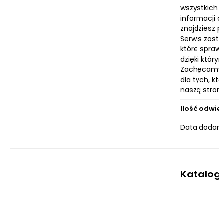
wszystkich 
informacji
znajdziesz
Serwis zos
które spraw
dzięki któ
Zachęcamy 
dla tych, 
naszą stron
Ilość odwi
Data dodan
Katalo