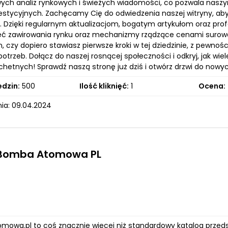
ych analiz rynkowych i świeżych wiadomości, co pozwala na
westycyjnych. Zachęcamy Cię do odwiedzenia naszej witryny, aby
. Dzięki regularnym aktualizacjom, bogatym artykułom oraz pr
eć zawirowania rynku oraz mechanizmy rządzące cenami surowc
, czy dopiero stawiasz pierwsze kroki w tej dziedzinie, z pewno
potrzeb. Dołącz do naszej rosnącej społeczności i odkryj, jak w
achetnych! Sprawdź naszą stronę już dziś i otwórz drzwi do now
edzin:
500
Ilość kliknięć:
1
Ocena:
ia: 09.04.2024
 Bomba Atomowa PL
owa.pl to coś znacznie więcej niż standardowy katalog przedsięb