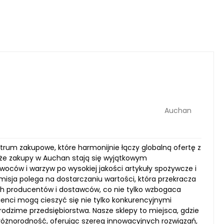
Auchan
rum zakupowe, które harmonijnie łączy globalną ofertę z
, że zakupy w Auchan stają się wyjątkowym
ców i warzyw po wysokiej jakości artykuły spożywcze i
misja polega na dostarczaniu wartości, która przekracza
ch producentów i dostawców, co nie tylko wzbogaca
lienci mogą cieszyć się nie tylko konkurencyjnymi
rodzime przedsiębiorstwa. Nasze sklepy to miejsca, gdzie
różnorodność, oferując szereg innowacyjnych rozwiązań,