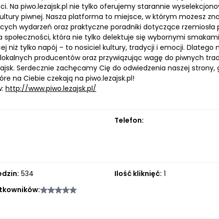
i. Na piwo.lezajsk.pl nie tylko oferujemy starannie wyselekcjo
ultury piwnej. Nasza platforma to miejsce, w którym możesz znal
ch wydarzeń oraz praktyczne poradniki dotyczące rzemiosła piwn
społeczności, która nie tylko delektuje się wybornymi smakami, a
ej niż tylko napój – to nosiciel kultury, tradycji i emocji. Dlate
 lokalnych producentów oraz przywiązując wagę do piwnych trady
ajsk. Serdecznie zachęcamy Cię do odwiedzenia naszej strony, g
óre na Ciebie czekają na piwo.lezajsk.pl!
w:
http://www.piwo.lezajsk.pl/
Telefon:
edzin:
534
Ilość kliknięć:
1
tkowników: