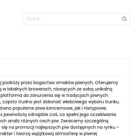
wczej podróży przez bogactwo smaków piwnych. Oferujemy
ają w lokalnych browarach, niosących ze sobą unikalną
kże platforma do zanurzenia się w tradycjach piwnych
y, często trudno jest dokonać właściwego wyboru trunku.
równo popularne piwa koncernowe, jak i nietypowe,
 z pewnością odnajdzie coś, co spełni jego oczekiwania.
wych analiz różnych cech piw. Zwracamy szczególną
 się na promocji najlepszych piw dostępnych na rynku –
arakter i tworzą wyjątkową atmosferę w piwnej