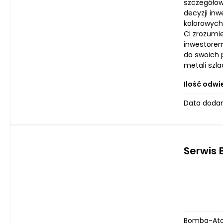
szczegółow
decyzji in
kolorowych
Ci zrozumi
inwestorem
do swoich 
metali szl
Ilość odwi
Data dodan
Serwis
Bomba-Atom