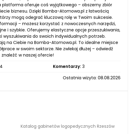
sza platforma oferuje coś wyjątkowego – obszerny zbiór
iecie biznesu. Dzięki Bomba-Atomowa.pl z łatwością
 którzy mogą odegrać kluczową rolę w Twoim sukcesie.
nformacji – możesz korzystać z nowoczesnych narzędzi,
yjne i szybkie. Oferujemy elastyczne opcje przeszukiwania,
ki wyszukiwania do swoich indywidualnych potrzeb.
ają na Ciebie na Bomba-Atomowa.pl. To idealne miejsce
łprace w swoim sektorze. Nie zwlekaj dłużej – odwiedź
 znaleźć w naszej ofercie!
4
Komentarzy:
3
Ostatnia wizyta: 08.08.2026
Katalog gabinetów logopedycznych Rzeszów