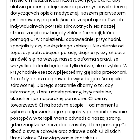
myślą o mieszkańcach Rzeszowa i jego okolic, aby
ułatwić proces podejmowania przemyślanych decyzji
dotyczących opieki medycznej. Naszym priorytetem
jest innowacyjne podejście do zaspokajania Twoich
indywidualnych potrzeb zdrowotnych. Na naszej
stronie znajdziesz bogaty zbiór informacji, które
pomogą Ci w znalezieniu odpowiedniej przychodni,
specjalisty czy niezbędnego zabiegu. Niezależnie od
tego, czy potrzebujesz porady, diagnozy, czy chcesz
umówić się na wizytę, nasza platforma sprawi, że
wszystkie te kroki będą nie tylko łatwe, ale i szybkie. W
Przychodnie.Rzeszow.pl jesteśmy głęboko przekonani,
że każdy z nas ma prawo do wysokiej jakości opieki
zdrowotnej. Dlatego starannie dbamy o to, aby
informacje, które udostępniamy, były rzetelne,
aktualne i jak najbardziej pomocne. Chcemy
towarzyszyć Ci na każdym etapie – od momentu
wyboru odpowiedniego specjalisty po monitorowanie
postępów w terapii. Warto odwiedzić naszą stronę,
gdzie znajdziesz narzędzia i zasoby, które pomogą Ci
dbać o swoje zdrowie oraz zdrowie osób Ci bliskich.
Umożliwimy Ci nawiązywanie kontaktu z