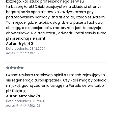
każdego, kto szuka profesjonalnego serwisu
turbosprężarek! Dzięki przejrzystemu układowi strony i
bogatej bazie specjalistów, za każdym razem gdy
potrzebowałem pomocy, znalazłem to, czego szukałem.
To miejsce, gdzie jakość usług idzie w parze z fachową
obsługą, a dla pasjonatów motoryzacji jest to pozycja
obowiązkowa. Nie trać czasu, odwiedź Portal serwis turbo
pl i przekonaj się sam!
Autor: Eryk_60
Data dodania: 28.12.2024
Adres IP: ***.***.197.89
Cześć! Szukam rzetelnych opinii o firmach zajmujących
się regeneracją turbosprężarek. Czy ktoś mógłby polecić
mi jakąś godną zaufania usługę na Portalu serwis turbo
pl? Dziękuję!
Autor: Antonina79
Data dodania: 13.01.2024
Adres IP: ***.***.102.123