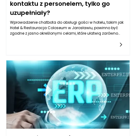
kontaktu z personelem, tylko go
uzupełniały?
Wprowadzenie chatbota do obsługi gości w hotelu, takim jak
Hotel & Restauracja Coloseum w Jarosławiu, powinno być
zgodne z jasno określonymi celami, które ułatwią zarówno
komunikację, jak i obsługę klientów. Kluczowym aspektem jest
zwiększenie dostępności informacji oraz możliwości interakcji.
Chatbot powinien pełnić rolę pomocnika, który błyskawicznie
odpowiada na pytania dotyczące oferty hotelu, dostępności
pokoi, menu czy atrakcji w okolicy. Warto, aby jego działanie
nie ograniczało się jedynie do udzielania odpowiedzi na
często zadawane pytania. Powinien także potrafić skierować
gości do odpowiednich osób w zespole, gdy konkretne
zapytania wymagają interwencji człowieka. Obiekt w
Jarosławiu, ze swoim eleganckim designem i szeroką ofertą,
ma szansę na zbudowanie silniejszych relacji z klientami
dzięki większej efektywności obsługi.