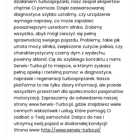
działaniem turbosprężarki, nasz zespół ekspertów
chętnie Ci pomoże. Dzięki zaawansowanej
diagnostyce szybko ustalimy, czy urządzenie
wymaga naprawy, co może zapobiec
poważniejszym usterkom silnika. Zrobimy
wszystko, abyś mógł cieszyć się pełną
sprawnością swojego pojazdu. Problemy, takie jak
utrata mocy silnika, zwiększone zużycie paliwa, czy
charakterystyczny czarny dym z wydechu,
powinny skłonić Cię do szybkiego kontaktu z nami.
Serwis-Turbo.pl to miejsce, w którym zyskasz
pełną opiekę i rzetelną pomoc w diagnostyce,
naprawie i regeneracji turbosprężarek. Nasza
platforma to nie tylko zbiory informacji, ale przede
wszystkim przestrzeń dla społeczności pasjonatów
motoryzacji. Zapraszamy do odwiedzenia naszej
strony www.Serwis-Turbo.pl, gdzie znajdziesz wiele
cennych wskazówek i usług, które pomogą Ci
zadbać o Twój samochód. Dołącz do nas i
utrzymuj swój pojazd w doskonałej kondycji!
Strona www:
http://www.serwis-turbo.pl/