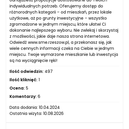
odnajdziesz propozycje dostosowane do Twoich
indywidualnych potrzeb. Oferujemy dostęp do
różnorodnych kategorii – od mieszkań, przez lokale
użytkowe, aż po grunty inwestycyjne – wszystko
zgromadzone w jednym miejscu, które ułatwi Ci
dokonanie najlepszego wyboru. Nie zwlekaj i skorzystaj
z możliwości, jakie daje nasza strona internetowa.
Odwiedź www.sme.rzeszow.pl, a przekonasz się, jak
wiele cennych informacji czeka na Ciebie w jednym
miejscu. Twoje wymarzone mieszkanie lub inwestycja
są na wyciągnięcie ręki!
Ilość odwiedzin:
497
Ilość kliknięć:
1
Ocena:
5
Komentarzy:
6
Data dodania: 10.04.2024
Ostatnia wizyta: 10.08.2026