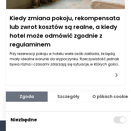
Kiedy zmiana pokoju, rekompensata
lub zwrot kosztów są realne, a kiedy
hotel może odmówić zgodnie z
regulaminem
Przy rezerwacji pokoju w hotelu wiele osób zakłada, że będą
miały idealne warunki do wypoczynku. Rzeczywistość jednak
bywa różna i czasami zdarzają się sytuacje, w których goście
mogą być niezadowoleni. Kiedy mają prawo do zmiany
pokoju, rekompensaty lub zwrotu kosztów? Wiele zależy od
regulaminu hotelu, który powinien być dostępny dla gości
przed dokonaniem rezerwacji. Najczęściej hotele powinny
oferować swoje usługi zgodnie z przedstawionymi
informacjami, ale w przypadku ich złamania goście mogą
Zgoda
Szczegóły
O plikach cookie
ubiegać się o rekompensatę. Istotne jest jednak, by dokładnie
zrozumieć, jakie okoliczności mogą do takich sytuacji
prowadzić.
Niezbędne