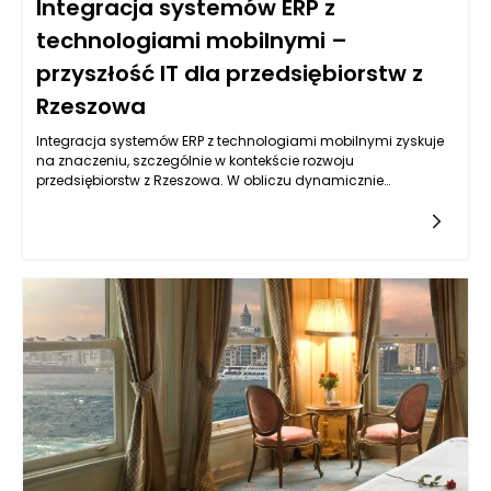
Integracja systemów ERP z
technologiami mobilnymi –
przyszłość IT dla przedsiębiorstw z
Rzeszowa
Integracja systemów ERP z technologiami mobilnymi zyskuje
na znaczeniu, szczególnie w kontekście rozwoju
przedsiębiorstw z Rzeszowa. W obliczu dynamicznie
zmieniającego się rynku, organizacje muszą dostosować
swoje procesy do wymagań klientów oraz
dostawców. Systemy ERP, które tradycyjnie koncentrowały się
na zarządzaniu danymi wewnętrznymi, mogą być znacznie
bardziej efektywne, gdy zostaną wzbogacone o funkcje
mobilne. Dzięki takiej integracji przedsiębiorstwa zyskują
dostęp do kluczowych informacji w czasie rzeczywistym, co
znacząco podnosi efektywność działań i umożliwia szybkie
podejmowanie decyzji.