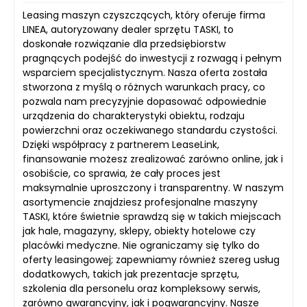
Leasing maszyn czyszczących, który oferuje firma
LINEA, autoryzowany dealer sprzętu TASKI, to
doskonałe rozwiązanie dla przedsiębiorstw
pragnących podejść do inwestycji z rozwagą i pełnym
wsparciem specjalistycznym. Nasza oferta została
stworzona z myślą o różnych warunkach pracy, co
pozwala nam precyzyjnie dopasować odpowiednie
urządzenia do charakterystyki obiektu, rodzaju
powierzchni oraz oczekiwanego standardu czystości.
Dzięki współpracy z partnerem LeaseLink,
finansowanie możesz zrealizować zarówno online, jak i
osobiście, co sprawia, że cały proces jest
maksymalnie uproszczony i transparentny. W naszym
asortymencie znajdziesz profesjonalne maszyny
TASKI, które świetnie sprawdzą się w takich miejscach
jak hale, magazyny, sklepy, obiekty hotelowe czy
placówki medyczne. Nie ograniczamy się tylko do
oferty leasingowej; zapewniamy również szereg usług
dodatkowych, takich jak prezentacje sprzętu,
szkolenia dla personelu oraz kompleksowy serwis,
zarówno gwarancyjny, jak i pogwarancyjny. Nasze