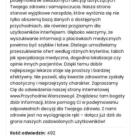
podejmowanie świadomych decyzji dotyczących
Twojego zdrowia i samopoczucia. Nasza strona
stanowi wyjątkowe narzędzie, które wyróżnia się nie
tylko obszerną bazą danych o dostępnych
przychodniach, ale również przyjaznym dla
użytkowników interfejsem. Głęboko wierzymy, że
wyszukiwanie informacji o placówkach medycznych
powinno być szybkie i łatwe. Dlatego umożliwiamy
przeszukiwanie ofert według różnych kryteriów, takich
jak specjalizacja medyczna, dogodna lokalizacja czy
opinie innych pacjentów. Dzięki temu dobór
najlepszego lekarza staje się prostszy i bardziej
efektywny. Nie pozwól, aby kwestie zdrowotne zyskały
chaotyczny i nieprzejrzysty charakter. Zapraszamy
Cię do odwiedzenia naszej strony internetowej
www.Przychodnie.Warszawa.pl. Znajdziesz tam bogaty
zbiór informacji, które pomogą Ci w podejmowaniu
odpowiednich decyzji dla Twojego zdrowia. Z nami
zdrowie jest na wyciągnięcie ręki – dołącz już dziś do
grona naszych zadowolonych użytkowników!
Ilość odwiedzin:
492