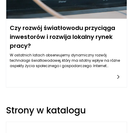
Czy rozwój światłowodu przyciąga
inwestorów i rozwija lokalny rynek
pracy?
W ostatnich latach obserwujemy dynamiczny rozwój
technologii światłowodowej, który ma istotny wpływ na różne
aspekty życia społecznego i gospodarczego. Internet
światłowodowy Rzeszów staje się nie tylko synonimem
wygody i szybkości dostępu do informacji, ale także punktem
przyciągającym inwestycje oraz sprzyjającym tworzeniu
nowych miejsc pracy. W miarę jak coraz więcej
przedsiębiorstw, instytucji oraz osób prywatnych dostrzega
korzyści płynące z posiadania niezawodnego i szybkiego
połączenia internetowego, lokalny rynek staje się bardziej
Strony w katalogu
atrakcyjny dla inwestorów.