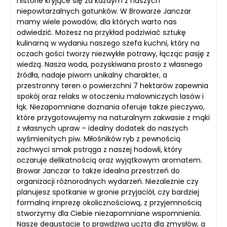
historie kryjące się za każdym z naszych
niepowtarzalnych gatunków. W Browarze Janczar
mamy wiele powodów, dla których warto nas
odwiedzić. Możesz na przykład podziwiać sztukę
kulinarną w wydaniu naszego szefa kuchni, który na
oczach gości tworzy niezwykłe potrawy, łącząc pasję z
wiedzą. Nasza woda, pozyskiwana prosto z własnego
źródła, nadaje piwom unikalny charakter, a
przestronny teren o powierzchni 7 hektarów zapewnia
spokój oraz relaks w otoczeniu malowniczych lasów i
łąk. Niezapomniane doznania oferuje także pieczywo,
które przygotowujemy na naturalnym zakwasie z mąki
z własnych upraw – idealny dodatek do naszych
wyśmienitych piw. Miłośników ryb z pewnością
zachwyci smak pstrąga z naszej hodowli, który
oczaruje delikatnością oraz wyjątkowym aromatem.
Browar Janczar to także idealna przestrzeń do
organizacji różnorodnych wydarzeń. Niezależnie czy
planujesz spotkanie w gronie przyjaciół, czy bardziej
formalną imprezę okolicznościową, z przyjemnością
stworzymy dla Ciebie niezapomniane wspomnienia.
Nasze degustacje to prawdziwa uczta dla zmysłów, a