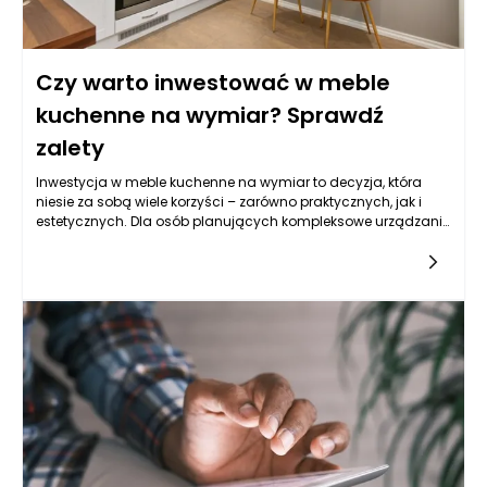
Czy warto inwestować w meble
kuchenne na wymiar? Sprawdź
zalety
Inwestycja w meble kuchenne na wymiar to decyzja, która
niesie za sobą wiele korzyści – zarówno praktycznych, jak i
estetycznych. Dla osób planujących kompleksowe urządzanie
wnętrz w nowym mieszkaniu lub generalny remont kuchni,
rozwiązania na zamówienie okazują się nieocenione.
Pozwalają one idealnie dopasować zabudowę do warunków
panujących w pomieszczeniu – jego kształtu, wielkości,
naturalnego oświetlenia i preferencji użytkowników. Na
lokalnym rynku, jakim jest Rzeszów, dostęp do
doświadczonych stolarzy i studiów projektowych oferujących
indywidualne podejście do klienta jest coraz większy. Dzięki
temu możliwe jest stworzenie kuchni, która nie tylko wygląda
nowocześnie, ale przede wszystkim odpowiada na realne
potrzeby domowników. W porównaniu do gotowych
zestawów, meble kuchenne Rzeszów na wymiar stanowią
długoterminową inwestycję w komfort codziennego życia.