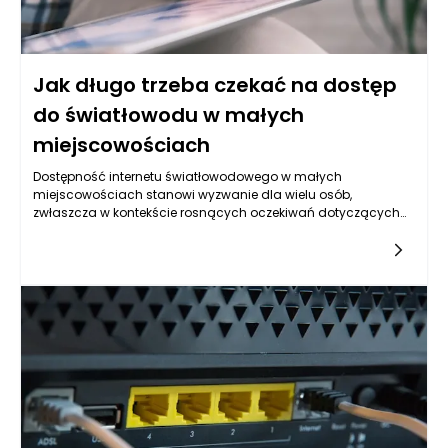
Jak długo trzeba czekać na dostęp
do światłowodu w małych
miejscowościach
Dostępność internetu światłowodowego w małych
miejscowościach stanowi wyzwanie dla wielu osób,
zwłaszcza w kontekście rosnących oczekiwań dotyczących
prędkości i stabilności łącza. Czas oczekiwania na wdrożenie
infrastruktury światłowodowej zależy od wielu czynników, w
tym od lokalnych uwarunkowań, planów dostawców oraz
całego procesu inwestycyjnego. Z reguły zmiany te zachodzą
w cyklach kilkuletnich, co może skutkować opóźnieniami w
dostępie do nowoczesnych technologii w mniejszych
miejscowościach. Lokalne władze oraz zainteresowanie
samych mieszkańców ma ogromne znaczenie, ponieważ to
właśnie ich potrzeby i oczekiwania mogą wpływać na decyzje
inwestycyjne operatorów.