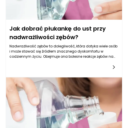
Jak dobrać płukankę do ust przy
nadwrażliwości zębów?
Nadwrażliwość zębów to dolegliwość, która dotyka wiele osób
i może stawać się źródłem znacznego dyskomfortu w
codziennym życiu. Obejmuje ona bolesne reakcje zębów na
różne bodźce, takie jak zimne lub gorące napoje, słodycze czy
nawet powietrze. Wiele osób zainteresowanych jest
poszukiwaniem sposobów na złagodzenie tego problemu, a
jedną z opcji są płukanki do ust. Wybór odpowiedniej płukanki
do ust jest kluczowy, ponieważ różne preparaty mogą różnić
się składnikami i działaniem, a niewłaściwy wybór może
jedynie pogorszyć sytuację. Przy nadwrażliwości zębów warto
zwrócić uwagę na kilka aspektów, aby dobrać płukankę, która
przyniesie ulgę i skutecznie pomoże w dolegliwościach.