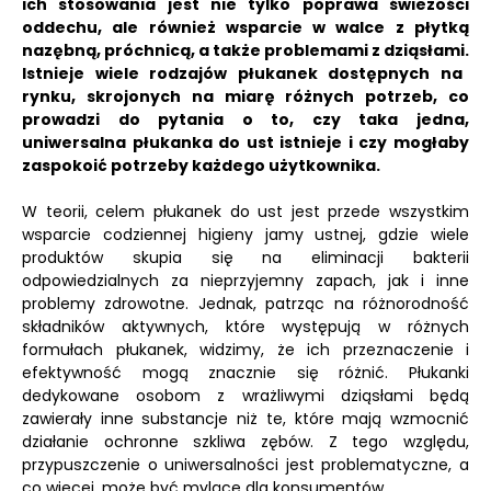
ich stosowania jest nie tylko poprawa świeżości
oddechu, ale również wsparcie w walce z płytką
nazębną, próchnicą, a także problemami z dziąsłami.
Istnieje wiele rodzajów płukanek dostępnych na
rynku, skrojonych na miarę różnych potrzeb, co
prowadzi do pytania o to, czy taka jedna,
uniwersalna płukanka do ust istnieje i czy mogłaby
zaspokoić potrzeby każdego użytkownika.
W teorii, celem płukanek do ust jest przede wszystkim
wsparcie codziennej higieny jamy ustnej, gdzie wiele
produktów skupia się na eliminacji bakterii
odpowiedzialnych za nieprzyjemny zapach, jak i inne
problemy zdrowotne. Jednak, patrząc na różnorodność
składników aktywnych, które występują w różnych
formułach płukanek, widzimy, że ich przeznaczenie i
efektywność mogą znacznie się różnić. Płukanki
dedykowane osobom z wrażliwymi dziąsłami będą
zawierały inne substancje niż te, które mają wzmocnić
działanie ochronne szkliwa zębów. Z tego względu,
przypuszczenie o uniwersalności jest problematyczne, a
co więcej, może być mylące dla konsumentów.