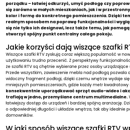
porządku – łatwiej odkurzyć, umyć podłogę czy poprowa
się zarówno w małych mieszkaniach, jak i w przestron
kolor i formę do konkretnego pomieszczenia. Dzięki tem
realnym sposobem na poprawę funkcjonalności i wygląd
się nie tylko ich designowi, lecz także temu, jak pomo
stworzyć spójny punkt centralny całego pokoju.
Jakie korzyści dają wiszące szafki 
Wiszące szafki RTV zyskują coraz większą popularność w n
użytkowaniu trudno przecenić. Z perspektywy funkcjonalności 
że szafki RTV są chętnie wybierane przez osoby urządzające s
Przede wszystkim, zawieszenie mebla nad podłogą pozwala o
widoczny fragment podłogi, dzięki czemu wnętrze wydaje się w
mniejszych pomieszczeniach, gdzie każdy metr kwadratowy
konsekwentnie uporządkować sprzęt audio-wideo i akce
trafiają w jedno, przemyślane centrum multimedialne.
W
łatwiejszy dostęp do urządzeń i bardziej spójną aranżację.
o odpowiedniej długości i układzie wnętrza, tak aby idealnie p
domowników.
W jaki sposób wiszące szafki RTV 