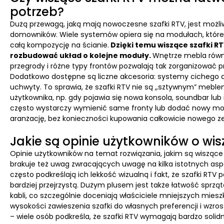
potrzeb?
Dużą przewagą, jaką mają nowoczesne szafki RTV, jest możl
domowników. Wiele systemów opiera się na modułach, które 
całą kompozycję na ścianie.
Dzięki temu wiszące szafki R
rozbudować układ o kolejne moduły.
Wnętrze mebla równ
przegrody i różne typy frontów pozwalają tak zorganizować p
Dodatkowo dostępne są liczne akcesoria: systemy cichego d
uchwyty. To sprawia, że szafki RTV nie są „sztywnym” mebl
użytkownika, np. gdy pojawia się nowa konsola, soundbar lub i
często wystarczy wymienić same fronty lub dodać nowy moduł
aranżację, bez konieczności kupowania całkowicie nowego z
Jakie są opinie użytkowników o wi
Opinie użytkowników na temat rozwiązania, jakim są wiszące 
brakuje też uwag zwracających uwagę na kilka istotnych asp
często podkreślają ich lekkość wizualną i fakt, że szafki RT
bardziej przejrzystą. Dużym plusem jest także łatwość sprz
kabli, co szczególnie doceniają właściciele mniejszych mie
wysokości zawieszenia szafki do własnych preferencji i wzro
– wiele osób podkreśla, że szafki RTV wymagają bardzo soli