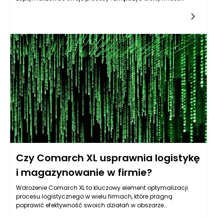
operacyjną. Dzięki swojej Elastyczności i wszechstronnym
funkcjom, Comarch XL dostosowuje się do zróżnicowanych
potrzeb organizacji, niezależnie od ich sektora
działalności. Wdrożenie Comarch XL pozwala
przedsiębiorstwom na integrację wszystkich istotnych
procesów produkcyjnych w jednym systemie, co prowadzi do
lepszego zarządzania zasobami, łatwiejszej analizy danych
oraz poprawy komunikacji wewnętrznej. W efekcie, organizacje
mogą skupić się na swojej głównej działalności, wiedząc, że
technologiczne wsparcie działa sprawnie i zgodnie z ich
potrzebami.
Czy Comarch XL usprawnia logistykę
i magazynowanie w firmie?
Wdrożenie Comarch XL to kluczowy element optymalizacji
procesu logistycznego w wielu firmach, które pragną
poprawić efektywność swoich działań w obszarze
zarządzania magazynem. System ten, jako zintegrowane