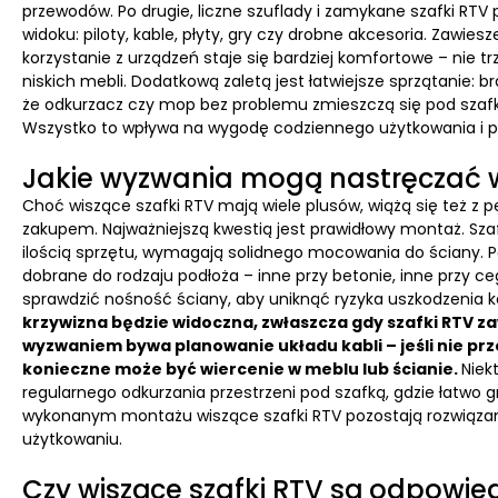
przewodów. Po drugie, liczne szuflady i zamykane szafki RT
widoku: piloty, kable, płyty, gry czy drobne akcesoria. Zawies
korzystanie z urządzeń staje się bardziej komfortowe – nie t
niskich mebli. Dodatkową zaletą jest łatwiejsze sprzątanie: b
że odkurzacz czy mop bez problemu zmieszczą się pod szaf
Wszystko to wpływa na wygodę codziennego użytkowania i po
Jakie wyzwania mogą nastręczać w
Choć wiszące szafki RTV mają wiele plusów, wiążą się też z
zakupem. Najważniejszą kwestią jest prawidłowy montaż. Szaf
ilością sprzętu, wymagają solidnego mocowania do ściany. Po
dobrane do rodzaju podłoża – inne przy betonie, inne przy ceg
sprawdzić nośność ściany, aby uniknąć ryzyka uszkodzenia k
krzywizna będzie widoczna, zwłaszcza gdy szafki RTV z
wyzwaniem bywa planowanie układu kabli – jeśli nie pr
konieczne może być wiercenie w meblu lub ścianie.
Niek
regularnego odkurzania przestrzeni pod szafką, gdzie łatwo g
wykonanym montażu wiszące szafki RTV pozostają rozwiąz
użytkowaniu.
Czy wiszące szafki RTV są odpowie