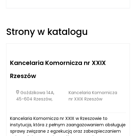
zatrudnieniem pracowników oraz ich wynagrodzeniami. Dzięki
zintegrowanym modułom, które obejmują zarówno
zarządzanie danymi osobowymi pracowników, jak i obsługę
płac, Comarch XL ułatwia pracę działom HR i księgowości.
Umożliwia to nie tylko zminimalizowanie błędów, ale także
Strony w katalogu
znaczne przyspieszenie czasochłonnych procedur
administracyjnych. Przykładowo, automatyczne obliczenia
wynagrodzeń w oparciu o obowiązujące przepisy prawne oraz
indywidualne warunki zatrudnienia pracowników pozwalają
na szybkie generowanie list płac, co jest kluczowe dla
płynności finansowej każdej firmy.
Kancelaria Komornicza nr XXIX
Rzeszów
Goździkowa 14A,
Kancelaria Komornicza
45-604 Rzeszów,
nr XXIX Rzeszów
Kancelaria Komornicza nr XXIX w Rzeszowie to
instytucja, która z pełnym zaangażowaniem obsługuje
sprawy związane z egzekucją oraz zabezpieczaniem