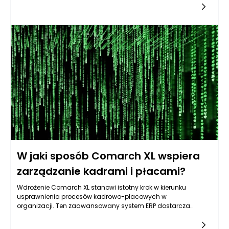
oprogramowanie klasy ERP, łączy w sobie funkcjonalności,
które wspierają nie tylko zarządzanie zapasami, ale również
całościową logistykę przedsiębiorstwa. Kluczowym atutem
Comarch XL jest jego elastyczność i skalowalność, co
pozwala na dostosowanie systemu do specyficznych potrzeb
danego biznesu, niezależnie od jego wielkości czy branży.
Dzięki zastosowaniu nowoczesnych technologii, firmy są w
stanie efektywniej zarządzać swoim łańcuchem dostaw, co
przekłada się na redukcję kosztów i skrócenie czasów
realizacji zamówień.
W jaki sposób Comarch XL wspiera
zarządzanie kadrami i płacami?
Wdrożenie Comarch XL stanowi istotny krok w kierunku
usprawnienia procesów kadrowo-płacowych w
organizacji. Ten zaawansowany system ERP dostarcza
kompleksowych narzędzi, które pozwalają na skuteczne
zarządzanie wszystkimi aspektami związanymi z