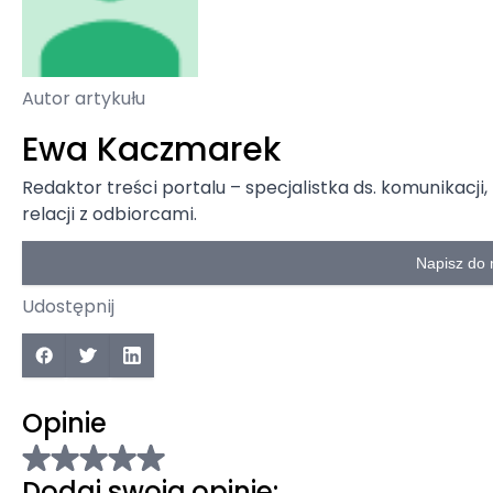
Autor artykułu
Ewa Kaczmarek
Redaktor treści portalu – specjalistka ds. komunikac
relacji z odbiorcami.
Napisz do 
Udostępnij
Opinie
Dodaj swoją opinię: