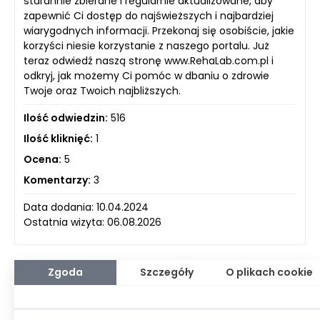
starannie zbierane i regularnie aktualizowane, aby
zapewnić Ci dostęp do najświeższych i najbardziej
wiarygodnych informacji. Przekonaj się osobiście, jakie
korzyści niesie korzystanie z naszego portalu. Już
teraz odwiedź naszą stronę www.RehaLab.com.pl i
odkryj, jak możemy Ci pomóc w dbaniu o zdrowie
Twoje oraz Twoich najbliższych.
Ilość odwiedzin:
516
Ilość kliknięć:
1
Ocena:
5
Komentarzy:
3
Data dodania: 10.04.2024
Ostatnia wizyta: 06.08.2026
Zgoda
Szczegóły
O plikach cookie