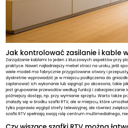
Jak kontrolować zasilanie i kable 
Zarządzanie kablami to jeden z kluczowych aspektów przy pl
praktyce. Nawet najładniejszy mebel straci na uroku, jeśli s
wiele modeli ma fabrycznie przygotowane otwory i przepusty,
dyskretnie wyprowadzić je w miejscu podłączenia do gniazdk
zaplanować ich wykonanie lub sięgnąć po akcesoria, takie ja
jest grupowanie przewodów według funkcji i zabezpieczanie i
późniejszy dostęp, np. przy wymianie sprzętu. Warto także prz
znalazły się w środku szafki RTV, ale w miejscu, które umożli
tylko poprawia wygląd strefy telewizyjnej, ale również zwię
szafki RTV spełniają swoją rolę centrum multimedialnego, nie
Czy wiszące szafki RTV można łat