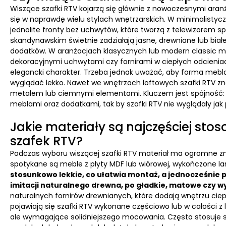
Wiszące szafki RTV kojarzą się głównie z nowoczesnymi ara
się w naprawdę wielu stylach wnętrzarskich. W minimalistyczn
jednolite fronty bez uchwytów, które tworzą z telewizorem sp
skandynawskim świetnie zadziałają jasne, drewniane lub białe
dodatków. W aranżacjach klasycznych lub modern classic m
dekoracyjnymi uchwytami czy fornirami w ciepłych odcieniac
elegancki charakter. Trzeba jednak uważać, aby forma mebl
wyglądać lekko. Nawet we wnętrzach loftowych szafki RTV zna
metalem lub ciemnymi elementami. Kluczem jest spójność: ko
meblami oraz dodatkami, tak by szafki RTV nie wyglądały jak
Jakie materiały są najczęściej sto
szafek RTV?
Podczas wyboru wiszącej szafki RTV materiał ma ogromne znacz
spotykane są meble z płyty MDF lub wiórowej, wykończone la
stosunkowo lekkie, co ułatwia montaż, a jednocześnie 
imitacji naturalnego drewna, po gładkie, matowe czy w
naturalnych fornirów drewnianych, które dodają wnętrzu cie
pojawiają się szafki RTV wykonane częściowo lub w całości z 
ale wymagające solidniejszego mocowania. Często stosuje s