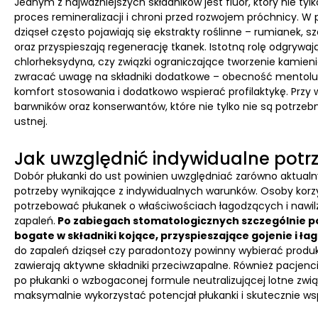
Jednym z najważniejszych składników jest fluor, który nie ty
proces remineralizacji i chroni przed rozwojem próchnicy. 
dziąseł często pojawiają się ekstrakty roślinne – rumianek, sz
oraz przyspieszają regenerację tkanek. Istotną rolę odgrywaj
chlorheksydyna, czy związki ograniczające tworzenie kamien
zwracać uwagę na składniki dodatkowe – obecność mentolu, 
komfort stosowania i dodatkowo wspierać profilaktykę. Przy
barwników oraz konserwantów, które nie tylko nie są potrzeb
ustnej.
Jak uwzględnić indywidualne potrz
Dobór płukanki do ust powinien uwzględniać zarówno aktualny
potrzeby wynikające z indywidualnych warunków. Osoby kor
potrzebować płukanek o właściwościach łagodzących i nawil
zapaleń.
Po zabiegach stomatologicznych szczególnie po
bogate w składniki kojące, przyspieszające gojenie i ł
do zapaleń dziąseł czy paradontozy powinny wybierać produk
zawierają aktywne składniki przeciwzapalne. Również pacj
po płukanki o wzbogaconej formule neutralizującej lotne związ
maksymalnie wykorzystać potencjał płukanki i skutecznie wsp