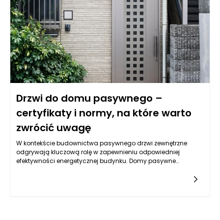
wychodzeniu ludzi. Zmniejszenie przewodzenia ciepła poprzez
drzwi prowadzi do mniejszych kosztów ogrzewania oraz
zwiększenia komfortu mieszkańców, szczególnie w
miesiącach zimowych.
Drzwi do domu pasywnego –
certyfikaty i normy, na które warto
zwrócić uwagę
W kontekście budownictwa pasywnego drzwi zewnętrzne
odgrywają kluczową rolę w zapewnieniu odpowiedniej
efektywności energetycznej budynku. Domy pasywne
charakteryzują się bardzo niskim zapotrzebowaniem na
energię, co sprawia, że każdy element konstrukcyjny musi
spełniać rygorystyczne normy. Drzwi do domu pasywnego
muszą cechować się wysoką izolacyjnością termiczną, aby
zminimalizować straty ciepła, co ma wpływ na komfort
mieszkańców oraz ekonomię eksploatacji budynku. W związku