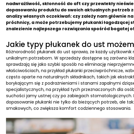
nadwrażliwość, skłonność do aft czy przewlekły nieświe
dopasowaniu produktu do swoich aktualnych potrzeb z
analizy własnych oczekiwań: czy zależy nam głównie na
próchnicy, a może potrzebujemy płukanki łagodzącej st
znalezienie najlepszego rozwiązania spośród bogatej o
Jakie typy płukanek do ust możem
Różnorodność płukanek do ust sprawia, że każdy użytkownik
unikalnym potrzebom. W sprzedaży dostępne są zarówno klas
sprawdzają się jako szybki sposób na eliminację nieprzyjemne
właściwościach, na przykład płukanki przeciwpróchnicze, wzbo
często oparte na naturalnych składnikach, takich jak ekstr
borykającym się z podrażnieniami i stanami zapalnymi dzią
specjalistycznych, na przykład tych przeznaczonych dla osó
suchości jamy ustnej czy po zabiegach stomatologicznych. D
dopasowanie płukanki nie tylko do bieżących potrzeb, ale tak
smakowych, co zwiększa komfort codziennego stosowania.