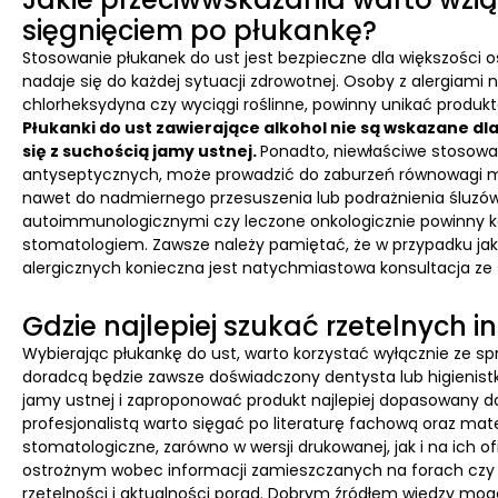
sięgnięciem po płukankę?
Stosowanie płukanek do ust jest bezpieczne dla większości o
nadaje się do każdej sytuacji zdrowotnej. Osoby z alergiami na
chlorheksydyna czy wyciągi roślinne, powinny unikać produ
Płukanki do ust zawierające alkohol nie są wskazane dla
się z suchością jamy ustnej.
Ponadto, niewłaściwe stosowan
antyseptycznych, może prowadzić do zaburzeń równowagi mik
nawet do nadmiernego przesuszenia lub podrażnienia śluzówk
autoimmunologicznymi czy leczone onkologicznie powinny k
stomatologiem. Zawsze należy pamiętać, że w przypadku jak
alergicznych konieczna jest natychmiastowa konsultacja ze s
Gdzie najlepiej szukać rzetelnych 
Wybierając płukankę do ust, warto korzystać wyłącznie ze sp
doradcą będzie zawsze doświadczony dentysta lub higienistk
jamy ustnej i zaproponować produkt najlepiej dopasowany do
profesjonalistą warto sięgać po literaturę fachową oraz ma
stomatologiczne, zarówno w wersji drukowanej, jak i na ich o
ostrożnym wobec informacji zamieszczanych na forach czy
rzetelności i aktualności porad. Dobrym źródłem wiedzy mo