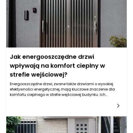
wysokiej jakości okucia, które zapewnią długotrwałą
niezawodność oraz wygodę użytkowania.
Jak energooszczędne drzwi
wpływają na komfort cieplny w
strefie wejściowej?
Energooszczędne drzwi, zwane także drzwiami o wysokiej
efektywności energetycznej, mają kluczowe znaczenie dla
komfortu cieplnego w strefie wejściowej budynku. Ich
podstawowym zadaniem jest nie tylko estetyka, ale przede
wszystkim minimalizowanie strat ciepła. Dzięki zastosowaniu
nowoczesnych materiałów i technologii, energooszczędne
drzwi skutecznie oddzielają wnętrze od warunków panujących
na zewnątrz, co przekłada się na uzyskanie stabilnej
temperatury w pomieszczeniach, gdzie często występuje
zmiana temperatury, zwłaszcza przy wchodzeniu i