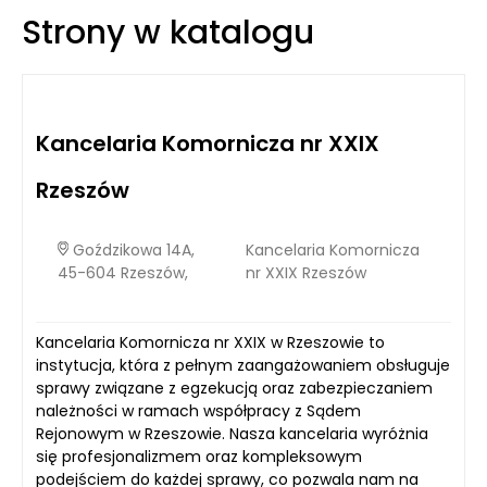
z tym, wybierając drzwi, warto zwrócić uwagę na ich
Strony w katalogu
współczynnik przenikania ciepła, który powinien być jak
najniższy, aby sprostać wymaganiom budownictwa
pasywnego.
Kancelaria Komornicza nr XXIX
Rzeszów
Goździkowa 14A,
Kancelaria Komornicza
45-604 Rzeszów,
nr XXIX Rzeszów
Kancelaria Komornicza nr XXIX w Rzeszowie to
instytucja, która z pełnym zaangażowaniem obsługuje
sprawy związane z egzekucją oraz zabezpieczaniem
należności w ramach współpracy z Sądem
Rejonowym w Rzeszowie. Nasza kancelaria wyróżnia
się profesjonalizmem oraz kompleksowym
podejściem do każdej sprawy, co pozwala nam na