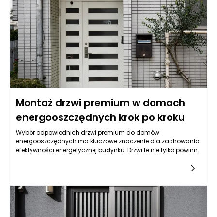
Montaż drzwi premium w domach
energooszczędnych krok po kroku
Wybór odpowiednich drzwi premium do domów
energooszczędnych ma kluczowe znaczenie dla zachowania
efektywności energetycznej budynku. Drzwi te nie tylko powinny
spełniać swoje podstawowe funkcje, ale także zapewniać
odpowiednią izolację termiczną i akustyczną. Warto zwrócić
uwagę na materiały, z jakich są wykonane, a także na ich
parametry izolacyjne. Najczęściej rekomendowanymi
materiałami są drewno, aluminium i PVC, które przy
odpowiedniej konstrukcji mogą znacząco wpłynąć na bilans
energetyczny. Ponadto, drzwi powinny być wyposażone w