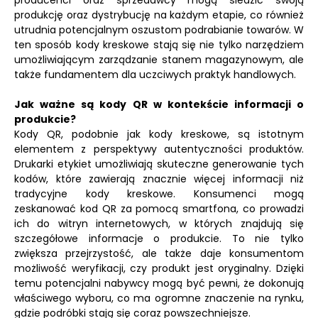
producenci oraz sprzedawcy mogą śledzić swoją
produkcję oraz dystrybucję na każdym etapie, co również
utrudnia potencjalnym oszustom podrabianie towarów. W
ten sposób kody kreskowe stają się nie tylko narzędziem
umożliwiającym zarządzanie stanem magazynowym, ale
także fundamentem dla uczciwych praktyk handlowych.
Jak ważne są kody QR w kontekście informacji o
produkcie?
Kody QR, podobnie jak kody kreskowe, są istotnym
elementem z perspektywy autentyczności produktów.
Drukarki etykiet umożliwiają skuteczne generowanie tych
kodów, które zawierają znacznie więcej informacji niż
tradycyjne kody kreskowe. Konsumenci mogą
zeskanować kod QR za pomocą smartfona, co prowadzi
ich do witryn internetowych, w których znajdują się
szczegółowe informacje o produkcie. To nie tylko
zwiększa przejrzystość, ale także daje konsumentom
możliwość weryfikacji, czy produkt jest oryginalny. Dzięki
temu potencjalni nabywcy mogą być pewni, że dokonują
właściwego wyboru, co ma ogromne znaczenie na rynku,
gdzie podróbki stają się coraz powszechniejsze.