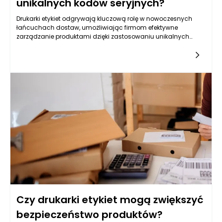
unikalnych kodów seryjnych?
Drukarki etykiet odgrywają kluczową rolę w nowoczesnych
łańcuchach dostaw, umożliwiając firmom efektywne
zarządzanie produktami dzięki zastosowaniu unikalnych
kodów seryjnych. Te urządzenia pozwalają na tworzenie
etykiet, które zawierają nie tylko podstawowe informacje o
produkcie, ale również dane niezbędne do jego identyfikacji i
śledzenia w całym procesie logistycznym. Dzięki możliwości
personalizacji etykiet, każda z nich może zawierać różne
informacje, takie jak numery seryjne, daty produkcji,
informacje o partiach i wiele innych, co znacznie ułatwia
kontrolę nad towarami na każdym etapie ich
przemieszczenia.
Czy drukarki etykiet mogą zwiększyć
bezpieczeństwo produktów?