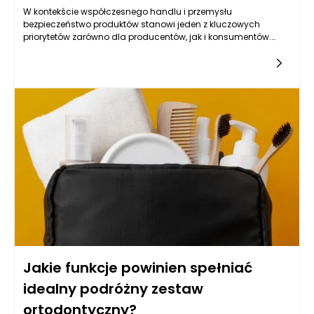
W kontekście współczesnego handlu i przemysłu
bezpieczeństwo produktów stanowi jeden z kluczowych
priorytetów zarówno dla producentów, jak i konsumentów.
Właściwe oznakowanie towarów nie tylko gwarantuje ich
jakość, ale również chroni zdrowie i życie użytkowników
końcowych. Drukarki etykiet odgrywają w tym procesie
niezwykle istotną rolę, umożliwiając precyzyjne i szybkie
etykietowanie różnego rodzaju produktów. Dzięki
nowoczesnym technologiom możliwe jest drukowanie etykiet
zawierających istotne informacje, takie jak składniki, instrukcje
użytkowania, daty ważności, numery partii czy kody kreskowe.
To rozwiązanie nie tylko ułatwia identyfikację produktów, ale
także pozwala na ich lepszą kontrolę na każdym etapie
produkcji i dystrybucji. Automatyzacja tego procesu
ogranicza ryzyko błędów ludzkich, zwiększając tym samym
poziom bezpieczeństwa oraz zgodność z obowiązującymi
normami i regulacjami prawnymi.
Jakie funkcje powinien spełniać
idealny podróżny zestaw
ortodontyczny?