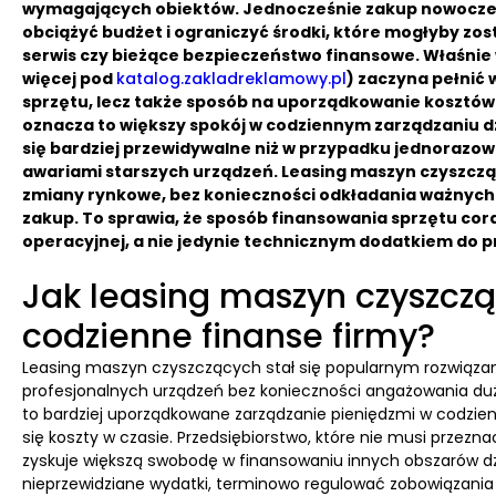
wymagających obiektów. Jednocześnie zakup nowoczes
obciążyć budżet i ograniczyć środki, które mogłyby zo
serwis czy bieżące bezpieczeństwo finansowe. Właśnie
więcej pod
katalog.zakladreklamowy.pl
) zaczyna pełnić 
sprzętu, lecz także sposób na uporządkowanie kosztów i 
oznacza to większy spokój w codziennym zarządzaniu dz
się bardziej przewidywalne niż w przypadku jednorazow
awariami starszych urządzeń. Leasing maszyn czyszcz
zmiany rynkowe, bez konieczności odkładania ważnych
zakup. To sprawia, że sposób finansowania sprzętu cora
operacyjnej, a nie jedynie technicznym dodatkiem do p
Jak leasing maszyn czyszcz
codzienne finanse firmy?
Leasing maszyn czyszczących stał się popularnym rozwiązan
profesjonalnych urządzeń bez konieczności angażowania d
to bardziej uporządkowane zarządzanie pieniędzmi w codzienne
się koszty w czasie. Przedsiębiorstwo, które nie musi przez
zyskuje większą swobodę w finansowaniu innych obszarów dzi
nieprzewidziane wydatki, terminowo regulować zobowiązani