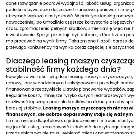
dane rozwiązanie poprawi wydajność, jakość usług, organizac
podejście bywa dużo dojrzalsze finansowo, ponieważ nie wiąż
utrzymać większą elastyczność. W praktyce leasing maszy
nowocześniej, bo umożliwia częstsze korzystanie z lepszych 
czasu zgromadzenia pełnych środków. Zmienia się więc nie ty
inwestowania. Sprzęt przestaje być dobrem, które trzeba po
ma pracować na wynik firmy. Taka zmiana filozofii bardzo do
przewaga konkurencyjna wynika coraz częściej z elastycznośc
Dlaczego leasing maszyn czyszcz
stabilność firmy każdego dnia?
Największa wartość, jaką daje leasing maszyn czyszczących
umowy, lecz w codziennym funkcjonowaniu przedsiębiorstwa.
finansowania rzeczywiście ułatwia planowanie wydatków, za
Regularne koszty, mniejsze ryzyko dużych jednorazowych wy
możliwość lepszego podziału środków na różne potrzeby spraw
bardziej stabilnie.
Leasing maszyn czyszczących nie rozw
finansowych, ale dobrze dopasowany staje się ważny
firmie myśleć długofalowo, a jednocześnie nie tracić elastyc
się jakość usług, terminowość i zdolność do szybkiego reag
Przedsiębiorstwo nie musi wybierać między nowoczesnym 