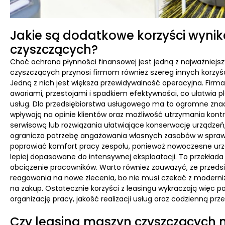
Jakie są dodatkowe korzyści wynik
czyszczących?
Choć ochrona płynności finansowej jest jedną z najważniejsz
czyszczących przynosi firmom również szereg innych korzyś
Jedną z nich jest większa przewidywalność operacyjna. Firm
awariami, przestojami i spadkiem efektywności, co ułatwia 
usług. Dla przedsiębiorstwa usługowego ma to ogromne znac
wpływają na opinie klientów oraz możliwość utrzymania kont
serwisową lub rozwiązania ułatwiające konserwację urządzeń,
ogranicza potrzebę angażowania własnych zasobów w spraw
poprawiać komfort pracy zespołu, ponieważ nowoczesne urząd
lepiej dopasowane do intensywnej eksploatacji. To przekład
obciążenie pracowników. Warto również zauważyć, że przeds
reagowania na nowe zlecenia, bo nie musi czekać z modern
na zakup. Ostatecznie korzyści z leasingu wykraczają więc 
organizację pracy, jakość realizacji usług oraz codzienną prz
Czy leasing maszyn czyszczących 