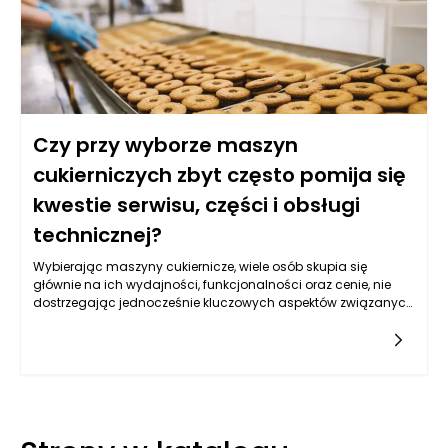
zastosowaniem.
Czy przy wyborze maszyn
cukierniczych zbyt często pomija się
kwestie serwisu, części i obsługi
technicznej?
Wybierając maszyny cukiernicze, wiele osób skupia się
głównie na ich wydajności, funkcjonalności oraz cenie, nie
dostrzegając jednocześnie kluczowych aspektów związanych
z serwisem i dostępnością części zamiennych. W
teraźniejszym, dynamicznie rozwijającym się rynku
cukierniczym, umiejętność doboru odpowiednich maszyn nie
może ograniczać się wyłącznie do parametrów
technicznych. Właściwie dobrany serwis oraz dostępność
części to elementy, które mogą znacząco wpłynąć na
powodzenie inwestycji. W obliczu wzrastających oczekiwań
klientów i rosnącej konkurencji w branży cukierniczej,