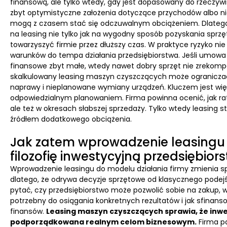
finansową, ale tylko wtedy, gdy jest dopasowany do rzeczywi
zbyt optymistyczne założenia dotyczące przychodów albo nie
mogą z czasem stać się odczuwalnym obciążeniem. Dlatego
na leasing nie tylko jak na wygodny sposób pozyskania sprzęt
towarzyszyć firmie przez dłuższy czas. W praktyce ryzyko ni
warunków do tempa działania przedsiębiorstwa. Jeśli umowa j
finansowe zbyt małe, wtedy nawet dobry sprzęt nie zrekompe
skalkulowany leasing maszyn czyszczących może ograniczać
naprawy i nieplanowane wymiany urządzeń. Kluczem jest w
odpowiedzialnym planowaniem. Firma powinna ocenić, jak rat
ale też w okresach słabszej sprzedaży. Tylko wtedy leasing 
źródłem dodatkowego obciążenia.
Jak zatem wprowadzenie leasingu
filozofię inwestycyjną przedsiębior
Wprowadzenie leasingu do modelu działania firmy zmienia 
dlatego, że odrywa decyzje sprzętowe od klasycznego podej
pytać, czy przedsiębiorstwo może pozwolić sobie na zakup, wł
potrzebny do osiągania konkretnych rezultatów i jak sfinan
finansów.
Leasing maszyn czyszczących sprawia, że inwes
podporządkowana realnym celom biznesowym.
Firma pa