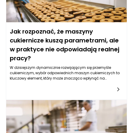
Jak rozpoznać, że maszyny
cukiernicze kuszą parametrami, ale
w praktyce nie odpowiadają realnej
pracy?
W dzisiejszym dynamicznie rozwijającym się przemyśle
cukierniczym, wybór odpowiednich maszyn cukierniczych to
kluczowy element, który może znacząco wpłynąć na
efektywność produkcji oraz jakość końcowego produktu. Wiele
firm i specjalistów branżowych pada ofiarą atrakcyjnych
parametrów technicznych, jakie prezentują
producenci. Często kuszenie wydajnością, mocą,
nowoczesnymi technologiami oraz innymi aspektami
technicznymi prowadzi do decyzji zakupowych, które w
praktyce nie odpowiadają realnym potrzebom zakładu
produkcyjnego. Aby uniknąć zakupu maszyn, które nie
sprawdzą się w codziennej pracy, warto zrozumieć kilka
istotnych kwestii związanych z ich funkcjonalnością oraz