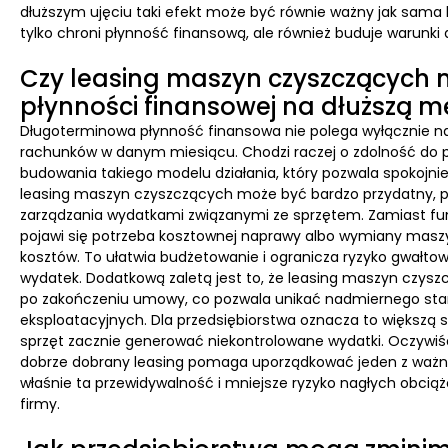
dłuższym ujęciu taki efekt może być równie ważny jak sama 
tylko chroni płynność finansową, ale również buduje warunki 
Czy leasing maszyn czyszczących
płynności finansowej na dłuższą m
Długoterminowa płynność finansowa nie polega wyłącznie na
rachunków w danym miesiącu. Chodzi raczej o zdolność do p
budowania takiego modelu działania, który pozwala spokojni
leasing maszyn czyszczących może być bardzo przydatny, 
zarządzania wydatkami związanymi ze sprzętem. Zamiast f
pojawi się potrzeba kosztownej naprawy albo wymiany maszy
kosztów. To ułatwia budżetowanie i ogranicza ryzyko gwałt
wydatek. Dodatkową zaletą jest to, że leasing maszyn czys
po zakończeniu umowy, co pozwala unikać nadmiernego starz
eksploatacyjnych. Dla przedsiębiorstwa oznacza to większą st
sprzęt zacznie generować niekontrolowane wydatki. Oczywi
dobrze dobrany leasing pomaga uporządkować jeden z ważni
właśnie ta przewidywalność i mniejsze ryzyko nagłych obc
firmy.