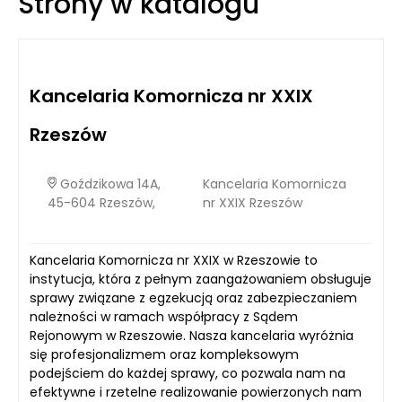
Strony w katalogu
zrozumienie tej kwestii staje się niezbędne dla zapewnienia
długoterminowej efektywności operacyjnej.
Kancelaria Komornicza nr XXIX
Rzeszów
Goździkowa 14A,
Kancelaria Komornicza
45-604 Rzeszów,
nr XXIX Rzeszów
Kancelaria Komornicza nr XXIX w Rzeszowie to
instytucja, która z pełnym zaangażowaniem obsługuje
sprawy związane z egzekucją oraz zabezpieczaniem
należności w ramach współpracy z Sądem
Rejonowym w Rzeszowie. Nasza kancelaria wyróżnia
się profesjonalizmem oraz kompleksowym
podejściem do każdej sprawy, co pozwala nam na
efektywne i rzetelne realizowanie powierzonych nam