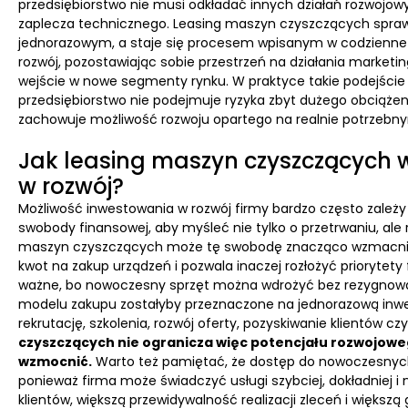
przedsiębiorstwo nie musi odkładać innych działań rozwojow
zaplecza technicznego. Leasing maszyn czyszczących sprawi
jednorazowym, a staje się procesem wpisanym w codzienne 
rozwój, pozostawiając sobie przestrzeń na działania marketin
wejście w nowe segmenty rynku. W praktyce takie podejście 
przedsiębiorstwo nie podejmuje ryzyka zbyt dużego obciąż
zachowuje możliwość rozwoju opartego na realnie potrzebny
Jak leasing maszyn czyszczących w
w rozwój?
Możliwość inwestowania w rozwój firmy bardzo często zależy
swobody finansowej, aby myśleć nie tylko o przetrwaniu, ale 
maszyn czyszczących może tę swobodę znacząco wzmacnia
kwot na zakup urządzeń i pozwala inaczej rozłożyć priorytety
ważne, bo nowoczesny sprzęt można wdrożyć bez rezygnowani
modelu zakupu zostałyby przeznaczone na jednorazową inwest
rekrutację, szkolenia, rozwój oferty, pozyskiwanie klientów c
czyszczących nie ogranicza więc potencjału rozwojowe
wzmocnić.
Warto też pamiętać, że dostęp do nowoczesnych
ponieważ firma może świadczyć usługi szybciej, dokładniej i 
klientów, większą przewidywalność realizacji zleceń i więks