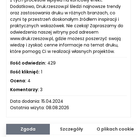
z tych procesów wpływa na końcowy efekt.
Dodatkowo, Druk.rzeszow.pl śledzi najnowsze trendy
oraz zastosowania druku w różnych branżach, co
czyni tę przestrzeń doskonałym źródłem inspiracji i
praktycznych wskazówek. Nie czekaj! Zapraszamy do
odwiedzenia naszej witryny pod adresem
www.druk.rzeszow.pl, gdzie możesz poszerzyć swoją
wiedzę i zyskać cenne informacje na temat druku,
które pomogą Ci w realizacji własnych projektów.
Ilość odwiedzin:
429
Ilość kliknięć:
1
Ocena:
4
Komentarzy:
3
Data dodania: 15.04.2024
Ostatnia wizyta: 08.08.2026
Zgoda
Szczegóły
O plikach cookie