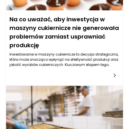
Na co uważać, aby inwestycja w
maszyny cukiernicze nie generowała
problemów zamiast usprawniać
produkcję
Inwestowanie w maszyny cukiernicze to decyzja strategiczna,
która może znacząco wpłynąć na efektywność produkcji oraz
jakość wyrobów cukierniczych. Kluczowym etapem tego
procesu jest jednak dokładna analiza i ocena różnych
czynników, które mogą wpłynąć na późniejsze
funkcjonowanie nowych urządzeń. Należy zacząć od
określenia swoich potrzeb produkcyjnych oraz specyfiki
wyrobów, które zamierzamy wytwarzać. Warto także
przemyśleć, jak maszyny cukiernicze wpisują się w nasz
dotychczasowy proces produkcyjny – ich integracja wiąże się
z wieloma aspekty, które mogą wpływać na to, czy inwestycja
przyniesie oczekiwane rezultaty.