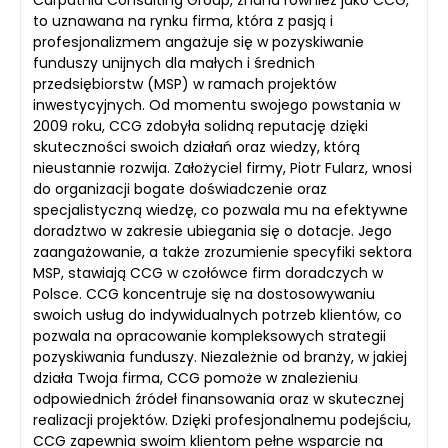
Carpathia Consulting Group, znana również jako CCG,
to uznawana na rynku firma, która z pasją i
profesjonalizmem angażuje się w pozyskiwanie
funduszy unijnych dla małych i średnich
przedsiębiorstw (MSP) w ramach projektów
inwestycyjnych. Od momentu swojego powstania w
2009 roku, CCG zdobyła solidną reputację dzięki
skuteczności swoich działań oraz wiedzy, którą
nieustannie rozwija. Założyciel firmy, Piotr Fularz, wnosi
do organizacji bogate doświadczenie oraz
specjalistyczną wiedzę, co pozwala mu na efektywne
doradztwo w zakresie ubiegania się o dotacje. Jego
zaangażowanie, a także zrozumienie specyfiki sektora
MSP, stawiają CCG w czołówce firm doradczych w
Polsce. CCG koncentruje się na dostosowywaniu
swoich usług do indywidualnych potrzeb klientów, co
pozwala na opracowanie kompleksowych strategii
pozyskiwania funduszy. Niezależnie od branży, w jakiej
działa Twoja firma, CCG pomoże w znalezieniu
odpowiednich źródeł finansowania oraz w skutecznej
realizacji projektów. Dzięki profesjonalnemu podejściu,
CCG zapewnia swoim klientom pełne wsparcie na