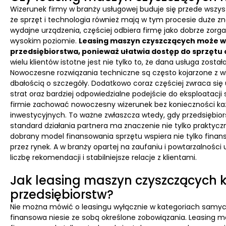
Wizerunek firmy w branży usługowej buduje się przede wszystk
że sprzęt i technologia również mają w tym procesie duże zna
wydajne urządzenia, częściej odbiera firmę jako dobrze zorga
wysokim poziomie.
Leasing maszyn czyszczących może w
przedsiębiorstwa, ponieważ ułatwia dostęp do sprzę
wielu klientów istotne jest nie tylko to, że dana usługa zost
Nowoczesne rozwiązania techniczne są często kojarzone z wi
dbałością o szczegóły. Dodatkowo coraz częściej zwraca si
strat oraz bardziej odpowiedzialne podejście do eksploata
firmie zachować nowoczesny wizerunek bez konieczności k
inwestycyjnych. To ważne zwłaszcza wtedy, gdy przedsiębior
standard działania partnera ma znaczenie nie tylko praktycz
dobrany model finansowania sprzętu wspiera nie tylko finanse
przez rynek. A w branży opartej na zaufaniu i powtarzalności 
liczbę rekomendacji i stabilniejsze relacje z klientami.
Jak leasing maszyn czyszczących k
przedsiębiorstw?
Nie można mówić o leasingu wyłącznie w kategoriach samy
finansowa niesie ze sobą określone zobowiązania. Leasing