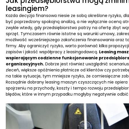
Jak przedsiębiorstwa mogą zminim
leasingiem?
Każda decyzja finansowa niesie ze sobą określone ryzyko, d
być poprzedzony spokojną analizą, a nie wyłącznie oceną atra
zwykle wtedy, gdy przedsiębiorstwo patrzy na ofertę zbyt wą
sprzęt. Tymczasem równie istotne są warunki umowy, zakres 
możliwość wcześniejszego zakończenia finansowania oraz to,
firmy. Aby ograniczyć ryzyko, warto porównać kilka propozycji i
zapisów i jakość współpracy z leasingodawcą.
Leasing masz
wspierającym codzienne funkcjonowanie przedsiębiors
organizacyjnych.
Dobrze jest również uwzględnić scenariusz
zleceń, większe opóźnienia płatnicze od klientów czy potrzebę 
na takie sytuacje, tym mniejsze ryzyko, że comiesięczne zo
Rozsądnie dobrany leasing maszyn czyszczących nie opiera 
spojrzeniu na przychody, koszty i tempo rozwoju przedsiębio
błędów, które w innym przypadku mogłyby negatywnie odbić s