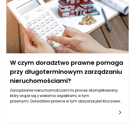
podatkowych oraz zasad, które regulują te kwestie. Właściwe
zrozumienie prawa pomoże uniknąć nieprzyjemnych
niespodzianek i potencjalnych kar finansowych.
W czym doradztwo prawne pomaga
przy długoterminowym zarządzaniu
nieruchomościami?
Zarządzanie nieruchomościami to proces skomplikowany,
który wiąże się z wieloma aspektami, w tym
prawnymi. Doradztwo prawne w tym obszarze jest kluczowe
dla sprawnego funkcjonowania każdej inwestycji. Osoby
zajmujące się zarządzaniem nieruchomościami oraz
inwestorzy często muszą mierzyć się z różnorodnymi
regulacjami, umowami oraz obowiązkami prawnymi, które
mogą być źródłem niepewności i ryzyka. Właściwie
skonstruowane doradztwo pomaga kluczowo w identyfikacji