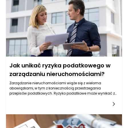
regulacjom prawnym możliwe jest nie tylko ustanowienie
wyraźnych zasad dotyczących własności, lecz także
stworzenie ram dla współpracy pomiędzy właścicielami,
najemcami, zarządcami i innymi podmiotami. Właściwe
zrozumienie norm prawnych pozwala unikać sporów i
konfliktów, co jest niezbędne w kontekście efektywnego
reprezentowania interesów wszystkie stronom, które pragną
prowadzić działania związane z nieruchomościami.
Jak unikać ryzyka podatkowego w
zarządzaniu nieruchomościami?
Zarządzanie nieruchomościami wiąże się z wieloma
obowiązkami, w tym z koniecznością przestrzegania
przepisów podatkowych. Ryzyko podatkowe może wynikać z
różnych błędów lub niezrozumienia przepisów prawnych. Aby
skutecznie zminimalizować to ryzyko, warto zacząć od
zrozumienia, jakie są kluczowe elementy związane z
opodatkowaniem nieruchomości. Przede wszystkim ważne
jest, aby właściciele budynków oraz osoby odpowiedzialne za
ich zarządzanie były świadome lokalnych przepisów