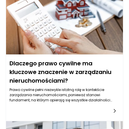
Dlaczego prawo cywilne ma
kluczowe znaczenie w zarządzaniu
nieruchomościami?
Prawo cywilne pełni niezwykle istotną rolę w kontekście
zarządzania nieruchomościami, ponieważ stanowi
fundament, na którym opierają się wszystkie działalności
związane z tym obszarem. Zarządzanie nieruchomościami
obejmuje nie tylko aspekty techniczne i organizacyjne, ale
przede wszystkim prawną regulację różnych relacji i umów
zachodzących pomiędzy wszystkimi stronami
uczestniczącymi w rynku nieruchomości. Dzięki odpowiednim