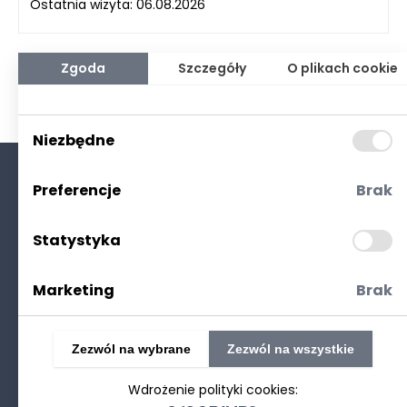
Ostatnia wizyta: 06.08.2026
Zgoda
Szczegóły
O plikach cookie
Niezbędne
Preferencje
Brak
O nas
Kontakt
Statystyka
Polityka prywatności
(RODO. Cookies)
Marketing
Brak
Zezwól na wybrane
Zezwól na wszystkie
Wdrożenie polityki cookies:
©2025 Realizacja
strony www
: Technetium.pl