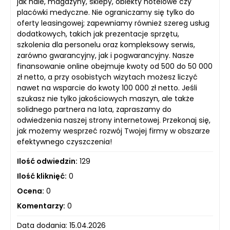
jak hale, magazyny, sklepy, obiekty hotelowe czy
placówki medyczne. Nie ograniczamy się tylko do
oferty leasingowej; zapewniamy również szereg usług
dodatkowych, takich jak prezentacje sprzętu,
szkolenia dla personelu oraz kompleksowy serwis,
zarówno gwarancyjny, jak i pogwarancyjny. Nasze
finansowanie online obejmuje kwoty od 500 do 50 000
zł netto, a przy osobistych wizytach możesz liczyć
nawet na wsparcie do kwoty 100 000 zł netto. Jeśli
szukasz nie tylko jakościowych maszyn, ale także
solidnego partnera na lata, zapraszamy do
odwiedzenia naszej strony internetowej. Przekonaj się,
jak możemy wesprzeć rozwój Twojej firmy w obszarze
efektywnego czyszczenia!
Ilość odwiedzin:
129
Ilość kliknięć:
0
Ocena:
0
Komentarzy:
0
Data dodania: 15.04.2026