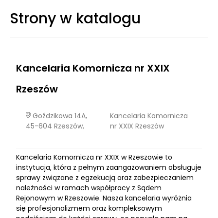
potencjalnych problemów i ich rozwiązywaniu, co pozwala na
Strony w katalogu
bardziej efektywne podejście do długoterminowego
zarządzania nieruchomościami.
Kancelaria Komornicza nr XXIX
Rzeszów
Goździkowa 14A,
Kancelaria Komornicza
45-604 Rzeszów,
nr XXIX Rzeszów
Kancelaria Komornicza nr XXIX w Rzeszowie to
instytucja, która z pełnym zaangażowaniem obsługuje
sprawy związane z egzekucją oraz zabezpieczaniem
należności w ramach współpracy z Sądem
Rejonowym w Rzeszowie. Nasza kancelaria wyróżnia
się profesjonalizmem oraz kompleksowym