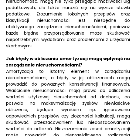
nieruchomość, mogą nie tylko przegapić możliwości ulg
podatkowych, ale także narazić się na wyższe stawki
podatkowe. Zrozumienie lokalnych przepisów oraz
klasyfikacji nieruchomości jest niezbędne do
efektywnego zarządzania nieruchomościami, ponieważ
każde błędne przyporządkowanie może skutkować
niepotrzebnymi wydatkami oraz problemami z urzędami
skarbowymi.
Jak błędy w obliczaniu amortyzacji mogą wpłynąć na
zarządzanie nieruchomościami?
Amortyzacja to istotny element w zarządzaniu
nieruchomościami, a błędy w jej obliczeniach mogą
prowadzić do poważnych konsekwencji finansowych.
Właściciele nieruchomości mają prawo do odliczenia
wartości użytkowej nieruchomości od dochodu, co
pozwala na maksymalizację zysków. Niewłaściwe
obliczenia, będące wynikiem np. ignorowania
odpowiednich przepisów czy złożoności kalkulacji, mogą
skutkować przeszacowaniem lub niedoszacowaniem
wartości do odliczeń. Niezrozumienie zasad amortyzacji
może prowadzić do nieprawidłowego rozliczenia