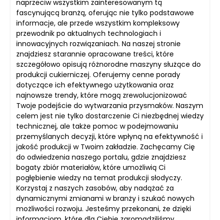
naprzeciw wszystkim zainteresowanym tą
fascynującą branżą, oferując nie tylko podstawowe
informacje, ale przede wszystkim kompleksowy
przewodnik po aktualnych technologiach i
innowacyjnych rozwiązaniach. Na naszej stronie
znajdziesz starannie opracowane treści, które
szczegółowo opisują różnorodne maszyny służące do
produkcji cukierniczej. Oferujemy cenne porady
dotyczące ich efektywnego użytkowania oraz
najnowsze trendy, które mogą zrewolucjonizować
Twoje podejście do wytwarzania przysmaków. Naszym
celem jest nie tylko dostarczenie Ci niezbędnej wiedzy
technicznej, ale także pomoc w podejmowaniu
przemyślanych decyzji, które wpłyną na efektywność i
jakość produkcji w Twoim zakładzie. Zachęcamy Cię
do odwiedzenia naszego portalu, gdzie znajdziesz
bogaty zbiór materiałów, które umożliwią Ci
pogłębienie wiedzy na temat produkcji słodyczy.
Korzystaj z naszych zasobów, aby nadążać za
dynamicznymi zmianami w branży i szukać nowych
możliwości rozwoju. Jesteśmy przekonani, że dzięki
informacjom, które dla Ciebie zgromadziliśmy,