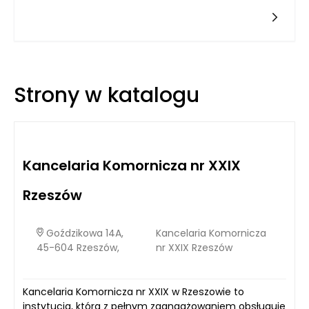
coraz częściej sięgają po nowoczesne metody
monitorowania wydajności ERP. Serv4b, jako innowacyjna
firma specjalizująca się w dostarczaniu rozwiązań ERP,
wprowadza zaawansowane techniki, które wspierają
organizacje w analizie i poprawie wydajności ich systemów
zarządzania.
Strony w katalogu
Kancelaria Komornicza nr XXIX
Rzeszów
Goździkowa 14A,
Kancelaria Komornicza
45-604 Rzeszów,
nr XXIX Rzeszów
Kancelaria Komornicza nr XXIX w Rzeszowie to
instytucja, która z pełnym zaangażowaniem obsługuje