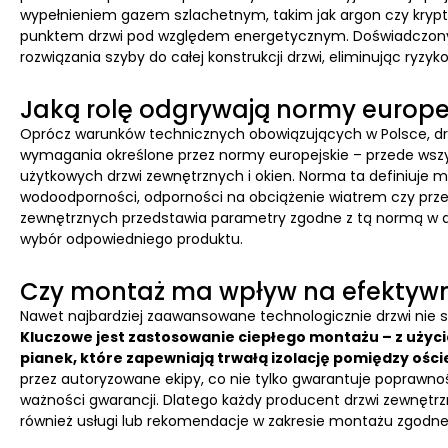
wypełnieniem gazem szlachetnym, takim jak argon czy krypto
punktem drzwi pod względem energetycznym. Doświadczony
rozwiązania szyby do całej konstrukcji drzwi, eliminując ryzy
Jaką rolę odgrywają normy europej
Oprócz warunków technicznych obowiązujących w Polsce, dr
wymagania określone przez normy europejskie – przede wszys
użytkowych drzwi zewnętrznych i okien. Norma ta definiuje m.
wodoodporności, odporności na obciążenie wiatrem czy prze
zewnętrznych przedstawia parametry zgodne z tą normą w do
wybór odpowiedniego produktu.
Czy montaż ma wpływ na efektywn
Nawet najbardziej zaawansowane technologicznie drzwi nie s
Kluczowe jest zastosowanie ciepłego montażu – z użyc
pianek, które zapewniają trwałą izolację pomiędzy ośc
przez autoryzowane ekipy, co nie tylko gwarantuje poprawno
ważności gwarancji. Dlatego każdy producent drzwi zewnętrz
również usługi lub rekomendacje w zakresie montażu zgod