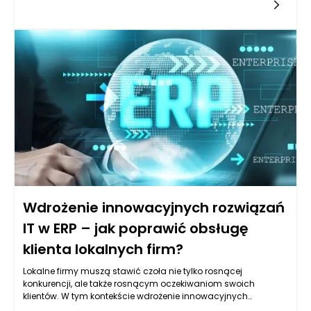
swoje procesy do wymagań klientów oraz
dostawców. Systemy ERP, które tradycyjnie koncentrowały się
na zarządzaniu danymi wewnętrznymi, mogą być znacznie
bardziej efektywne, gdy zostaną wzbogacone o funkcje
mobilne. Dzięki takiej integracji przedsiębiorstwa zyskują
dostęp do kluczowych informacji w czasie rzeczywistym, co
znacząco podnosi efektywność działań i umożliwia szybkie
podejmowanie decyzji.
Wdrożenie innowacyjnych rozwiązań
IT w ERP – jak poprawić obsługę
klienta lokalnych firm?
Lokalne firmy muszą stawić czoła nie tylko rosnącej
konkurencji, ale także rosnącym oczekiwaniom swoich
klientów. W tym kontekście wdrożenie innowacyjnych
rozwiązań IT w systemach ERP staje się kluczowym elementem