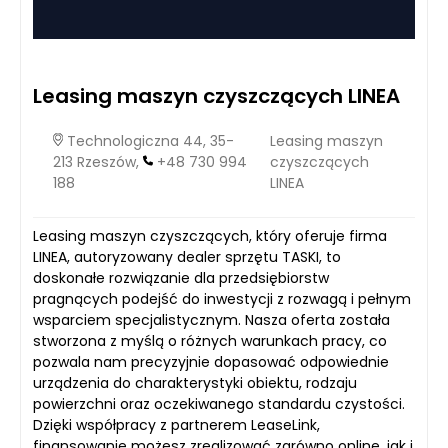
Leasing maszyn czyszczących LINEA
Technologiczna 44, 35-
Leasing maszyn
213 Rzeszów,
+48 730 994
czyszczących
188
LINEA
Leasing maszyn czyszczących, który oferuje firma
LINEA, autoryzowany dealer sprzętu TASKI, to
doskonałe rozwiązanie dla przedsiębiorstw
pragnących podejść do inwestycji z rozwagą i pełnym
wsparciem specjalistycznym. Nasza oferta została
stworzona z myślą o różnych warunkach pracy, co
pozwala nam precyzyjnie dopasować odpowiednie
urządzenia do charakterystyki obiektu, rodzaju
powierzchni oraz oczekiwanego standardu czystości.
Dzięki współpracy z partnerem LeaseLink,
finansowanie możesz zrealizować zarówno online, jak i