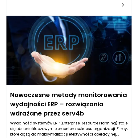
strategii rozwoju i poprawy obsługi klienta. Systemy ERP, czyli
zintegrowane systemy zarządzania przedsiębiorstwem,
umożliwiają firmom centralizację danych, automatyzację
procesów oraz lepsze zarządzanie zasobami. Dzięki
nowoczesnym technologiom, takim jak sztuczna inteligencja,
uczenie maszynowe czy chmura obliczeniowa, lokalne firmy
mogą znacznie polepszyć jakość obsługi klienta.
Nowoczesne metody monitorowania
wydajności ERP – rozwiązania
wdrażane przez serv4b
Wydajność systemów ERP (Enterprise Resource Planning) staje
się obecnie kluczowym elementem sukcesu organizacji. Firmy,
które dążą do maksymalizacji efektywności operacyjnej,