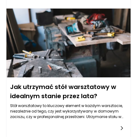
potrzebą społeczną i gospodarczą. Nowoczesna
infrastruktura światłowodowa odpowiada nie tylko na
rosnące oczekiwania mieszkańców, ale także wspiera rozwój
lokalnej gospodarki i umożliwia lepsze wykorzystanie
potencjału regionu. Internet światłowodowy, zapewniający
wysoką prędkość transmisji danych i minimalne opóźnienia,
jest odpowiedzią na niedostatki starszych technologii, takich
jak kable miedziane, które nie spełniają już współczesnych
standardów komunikacji cyfrowej. W miastach i wsiach
otaczających Rzeszów światłowód staje się zatem symbolem
nowoczesności i otwartości na przyszłość.
Jak utrzymać stół warsztatowy w
idealnym stanie przez lata?
Stół warsztatowy to kluczowy element w każdym warsztacie,
niezależnie od tego, czy jest wykorzystywany w domowym
zaciszu, czy w profesjonalnej przestrzeni. Utrzymanie stołu w
idealnym stanie wymaga nie tylko odpowiedniego
użytkowania, ale także systematycznej pielęgnacji. Aby
cieszyć się funkcjonalnością i estetyką stołu przez lata, warto