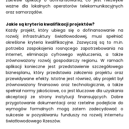
zakresie aplikacji o dofinansowania, co jest niezwykle
ważne dla lokalnych operatorów telekomunikacyjnych
oraz samorządów.
Jakie są kryteria kwalifikacji projektów?
Każdy projekt, który ubiega się o dofinansowanie na
rozwój infrastruktury światłowodowej, musi spełniać
określone kryteria kwalifikacyjne. Zazwyczaj są to m.in.
potrzeba zaspokojenia rosnącego zapotrzebowania na
internet, eliminacja cyfrowego wykluczenia, a także
zrównoważony rozwój gospodarczy regionu. W ramach
aplikacji konieczne jest przedstawienie szczegółowego
biznesplanu, który przedstawia założenia projektu oraz
przewidywane efekty. Istotne jest również, aby projekt był
zrównoważony finansowo oraz technologicznie, a także
spełniał normy jakościowe, co jest kluczowe dla uzyskania
akceptacji ze strony instytucji finansujących. Dobre
przygotowanie dokumentacji oraz rzetelne podejście do
wymogów formalnych mogą zatem zadecydować o
sukcesie w pozyskiwaniu funduszy na rozwój internetu
światłowodowego Rzeszów.