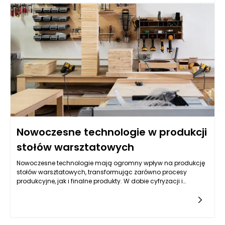
regularnie dbać o jego powierzchnię oraz odpowiednie
akcesoria. Jednym z producentów, który oferuje wysokiej
jakości meble warsztatowe, jest firma Stalprodukty.pl, znana z
dbałości o detale oraz trwałość swoich produktów.
Nowoczesne technologie w produkcji
stołów warsztatowych
Nowoczesne technologie mają ogromny wpływ na produkcję
stołów warsztatowych, transformując zarówno procesy
produkcyjne, jak i finalne produkty. W dobie cyfryzacji i
automatyzacji, producenci stają przed nowymi wyzwaniami,
ale także zyskają szereg możliwości. Przykładem firmy, która
wprowadza innowacje do swoich produktów, jest polski
producent mebli warsztatowych – Stalprodukty.pl. Dzięki