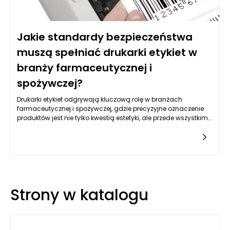
Jakie standardy bezpieczeństwa
muszą spełniać drukarki etykiet w
branży farmaceutycznej i
spożywczej?
Drukarki etykiet odgrywają kluczową rolę w branżach
farmaceutycznej i spożywczej, gdzie precyzyjne oznaczenie
produktów jest nie tylko kwestią estetyki, ale przede wszystkim
bezpieczeństwa i zgodności z regulacjami prawnymi. Obie
branże muszą działać w zgodzie z rygorystycznymi normami,
które mają na celu ochronę konsumentów, a także
zapewnienie jakości i bezpieczeństwa produktów. Wymogi te
obejmują zarówno aspekty technologiczne, jak i proceduralne,
co sprawia, że drukarki etykiet muszą być nie tylko
funkcjonalne, ale również dostosowane do ściśle określonych
Strony w katalogu
standardów.