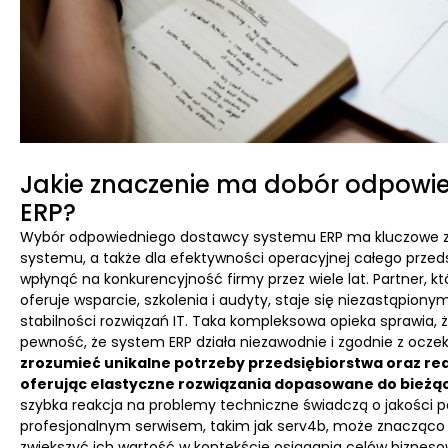
Jakie znaczenie ma dobór odpowi
ERP?
Wybór odpowiedniego dostawcy systemu ERP ma kluczowe zna
systemu, a także dla efektywności operacyjnej całego przeds
wpłynąć na konkurencyjność firmy przez wiele lat. Partner, k
oferuje wsparcie, szkolenia i audyty, staje się niezastąpio
stabilności rozwiązań IT. Taka kompleksowa opieka sprawia,
pewność, że system ERP działa niezawodnie i zgodnie z ocze
zrozumieć unikalne potrzeby przedsiębiorstwa oraz re
oferując elastyczne rozwiązania dopasowane do bieżąc
szybka reakcja na problemy techniczne świadczą o jakości 
profesjonalnym serwisem, takim jak serv4b, może znacząco
zwiększyć ich wartość w kontekście osiągania celów bizneso