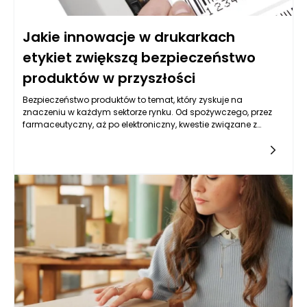
Jakie innowacje w drukarkach
etykiet zwiększą bezpieczeństwo
produktów w przyszłości
Bezpieczeństwo produktów to temat, który zyskuje na
znaczeniu w każdym sektorze rynku. Od spożywczego, przez
farmaceutyczny, aż po elektroniczny, kwestie związane z
bezpieczeństwem są kluczowe dla zaufania konsumentów
oraz zgodności z regulacjami prawnymi. Drukarki etykiet, jako
narzędzie kluczowe w procesie oznaczania i identyfikacji
produktów, mają potencjał, aby przyczynić się do zwiększenia
poziomu bezpieczeństwa. Innowacje technologiczne w tej
dziedzinie przekształcają statyczny proces drukowania etykiet
w dynamiczny system monitorowania i zarządzania.