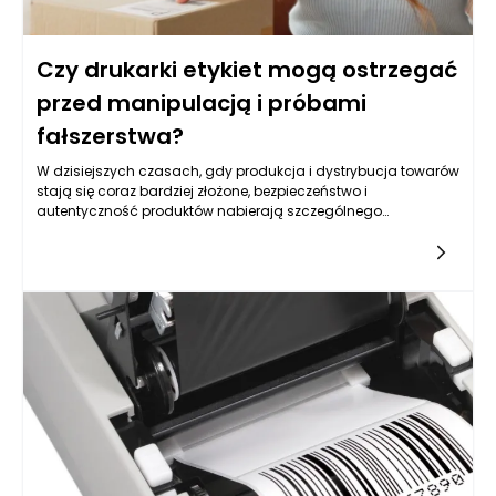
Czy drukarki etykiet mogą ostrzegać
przed manipulacją i próbami
fałszerstwa?
W dzisiejszych czasach, gdy produkcja i dystrybucja towarów
stają się coraz bardziej złożone, bezpieczeństwo i
autentyczność produktów nabierają szczególnego
znaczenia. Drukarki etykiet, jako narzędzie służące do
oznaczania towarów i produktów, mogą pełnić kluczową rolę
w przeciwdziałaniu manipulacjom i fałszerstwom. Dzięki
zaawansowanej technologii, jaką oferują współczesne
drukarki etykiet, można nie tylko skutecznie identyfikować
produkty, ale także wprowadzać elementy zabezpieczające,
które mogą ostrzegać przed próbami fałszerstwa.