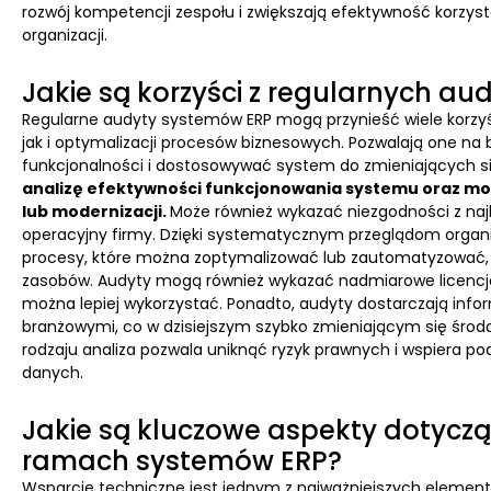
rozwój kompetencji zespołu i zwiększają efektywność korzy
organizacji.
Jakie są korzyści z regularnych a
Regularne audyty systemów ERP mogą przynieść wiele korzyśc
jak i optymalizacji procesów biznesowych. Pozwalają one n
funkcjonalności i dostosowywać system do zmieniających się
analizę efektywności funkcjonowania systemu oraz mo
lub modernizacji.
Może również wykazać niezgodności z naj
operacyjny firmy. Dzięki systematycznym przeglądom organi
procesy, które można zoptymalizować lub zautomatyzować, c
zasobów. Audyty mogą również wykazać nadmiarowe licencje,
można lepiej wykorzystać. Ponadto, audyty dostarczają info
branżowymi, co w dzisiejszym szybko zmieniającym się środo
rodzaju analiza pozwala uniknąć ryzyk prawnych i wspiera 
danych.
Jakie są kluczowe aspekty dotycz
ramach systemów ERP?
Wsparcie techniczne jest jednym z najważniejszych elemen