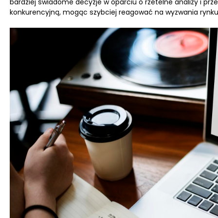
bardziej świadome decyzje w oparciu o rzetelne analizy i pr
konkurencyjną, mogąc szybciej reagować na wyzwania rynku 