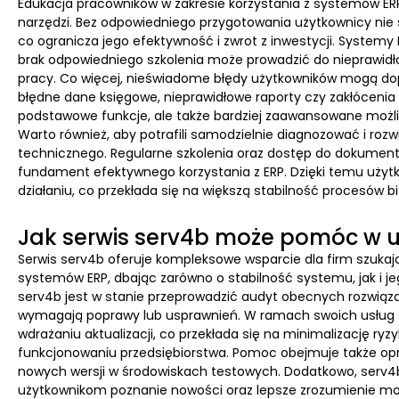
Edukacja pracowników w zakresie korzystania z systemów ER
narzędzi. Bez odpowiedniego przygotowania użytkownicy nie 
co ogranicza jego efektywność i zwrot z inwestycji. System
brak odpowiedniego szkolenia może prowadzić do nieprawidł
pracy. Co więcej, nieświadome błędy użytkowników mogą dop
błędne dane księgowe, nieprawidłowe raporty czy zakłócenia
podstawowe funkcje, ale także bardziej zaawansowane możli
Warto również, aby potrafili samodzielnie diagnozować i roz
technicznego. Regularne szkolenia oraz dostęp do dokumenta
fundament efektywnego korzystania z ERP. Dzięki temu użytko
działaniu, co przekłada się na większą stabilność procesów 
Jak serwis serv4b może pomóc w 
Serwis serv4b oferuje kompleksowe wsparcie dla firm szuka
systemów ERP, dbając zarówno o stabilność systemu, jak i je
serv4b jest w stanie przeprowadzić audyt obecnych rozwiąza
wymagają poprawy lub usprawnień. W ramach swoich usług fi
wdrażaniu aktualizacji, co przekłada się na minimalizację r
funkcjonowaniu przedsiębiorstwa. Pomoc obejmuje także op
nowych wersji w środowiskach testowych. Dodatkowo, serv4b
użytkownikom poznanie nowości oraz lepsze zrozumienie moż