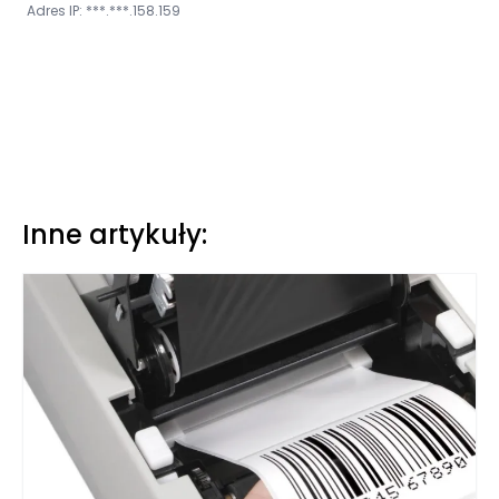
Adres IP: ***.***.158.159
Inne artykuły: