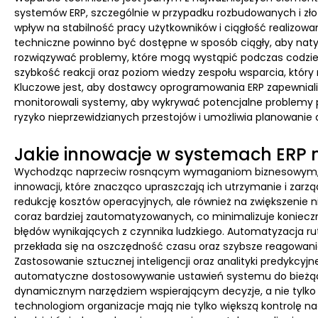
systemów ERP, szczególnie w przypadku rozbudowanych i zł
wpływ na stabilność pracy użytkowników i ciągłość realizo
techniczne powinno być dostępne w sposób ciągły, aby nat
rozwiązywać problemy, które mogą wystąpić podczas codzie
szybkość reakcji oraz poziom wiedzy zespołu wsparcia, który
Kluczowe jest, aby dostawcy oprogramowania ERP zapewniali n
monitorowali systemy, aby wykrywać potencjalne problemy p
ryzyko nieprzewidzianych przestojów i umożliwia planowanie
Jakie innowacje w systemach ERP 
Wychodząc naprzeciw rosnącym wymaganiom biznesowym, 
innowacji, które znacząco upraszczają ich utrzymanie i zarzą
redukcję kosztów operacyjnych, ale również na zwiększenie 
coraz bardziej zautomatyzowanych, co minimalizuje konieczno
błędów wynikających z czynnika ludzkiego. Automatyzacja rut
przekłada się na oszczędność czasu oraz szybsze reagowan
Zastosowanie sztucznej inteligencji oraz analityki predykcy
automatyczne dostosowywanie ustawień systemu do bieżącyc
dynamicznym narzędziem wspierającym decyzje, a nie tylko
technologiom organizacje mają nie tylko większą kontrolę 