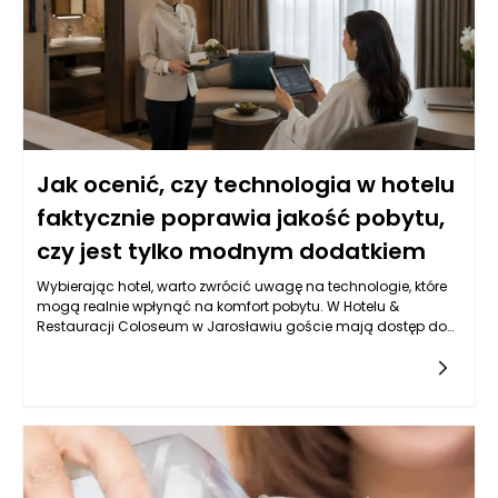
Jarosławiu, ze swoim eleganckim designem i szeroką ofertą,
ma szansę na zbudowanie silniejszych relacji z klientami
dzięki większej efektywności obsługi.
Jak ocenić, czy technologia w hotelu
faktycznie poprawia jakość pobytu,
czy jest tylko modnym dodatkiem
Wybierając hotel, warto zwrócić uwagę na technologie, które
mogą realnie wpłynąć na komfort pobytu. W Hotelu &
Restauracji Coloseum w Jarosławiu goście mają dostęp do
nowoczesnych udogodnień, takich jak systemy klimatyzacji i
ogrzewania z regulacją indywidualną, które pozwalają na
dostosowanie warunków w pokoju podle osobistych
preferencji. Dodatkowo, w każdym z elegancko urządzonych
pokoi znajdują się telewizory z dostępem do różnych kanałów i
usług streamingowych, co zwiększa możliwość relaksu po
dniu pełnym wrażeń. Takie innowacje są istotne nie tylko dla
indywidualnych gości, ale również dla osób podróżujących