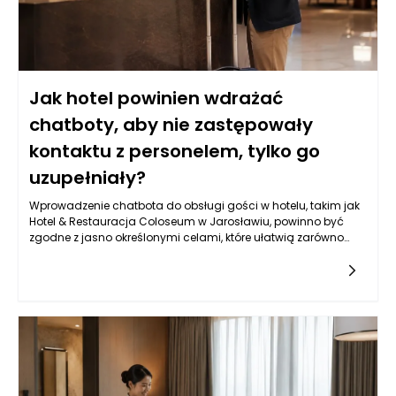
Jak hotel powinien wdrażać
chatboty, aby nie zastępowały
kontaktu z personelem, tylko go
uzupełniały?
Wprowadzenie chatbota do obsługi gości w hotelu, takim jak
Hotel & Restauracja Coloseum w Jarosławiu, powinno być
zgodne z jasno określonymi celami, które ułatwią zarówno
komunikację, jak i obsługę klientów. Kluczowym aspektem jest
zwiększenie dostępności informacji oraz możliwości interakcji.
Chatbot powinien pełnić rolę pomocnika, który błyskawicznie
odpowiada na pytania dotyczące oferty hotelu, dostępności
pokoi, menu czy atrakcji w okolicy. Warto, aby jego działanie
nie ograniczało się jedynie do udzielania odpowiedzi na
często zadawane pytania. Powinien także potrafić skierować
gości do odpowiednich osób w zespole, gdy konkretne
zapytania wymagają interwencji człowieka. Obiekt w