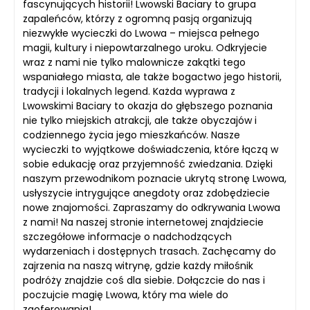
fascynujących historii! Lwowski Baciary to grupa
zapaleńców, którzy z ogromną pasją organizują
niezwykłe wycieczki do Lwowa – miejsca pełnego
magii, kultury i niepowtarzalnego uroku. Odkryjecie
wraz z nami nie tylko malownicze zakątki tego
wspaniałego miasta, ale także bogactwo jego historii,
tradycji i lokalnych legend. Każda wyprawa z
Lwowskimi Baciary to okazja do głębszego poznania
nie tylko miejskich atrakcji, ale także obyczajów i
codziennego życia jego mieszkańców. Nasze
wycieczki to wyjątkowe doświadczenia, które łączą w
sobie edukację oraz przyjemność zwiedzania. Dzięki
naszym przewodnikom poznacie ukrytą stronę Lwowa,
usłyszycie intrygujące anegdoty oraz zdobędziecie
nowe znajomości. Zapraszamy do odkrywania Lwowa
z nami! Na naszej stronie internetowej znajdziecie
szczegółowe informacje o nadchodzących
wydarzeniach i dostępnych trasach. Zachęcamy do
zajrzenia na naszą witrynę, gdzie każdy miłośnik
podróży znajdzie coś dla siebie. Dołączcie do nas i
poczujcie magię Lwowa, który ma wiele do
zaoferowania!