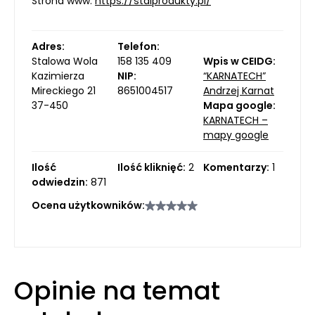
Strona www:
https://stalprodukty.pl/
Adres:
Telefon:
Stalowa Wola
158 135 409
Wpis w CEIDG:
Kazimierza
NIP:
“KARNATECH”
Mireckiego 21
8651004517
Andrzej Karnat
37-450
Mapa google:
KARNATECH –
mapy google
Ilość
Ilość kliknięć:
2
Komentarzy:
1
odwiedzin:
871
Ocena użytkowników:
Opinie na temat