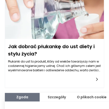
służbowo, które mogą potrzebować technologii ułatwiającej
pracę czy komunikację z klientami.
Jak dobrać płukankę do ust diety i
stylu życia?
Płukanki do ust to produkt, który od wieków towarzyszy nam w
codziennej higienie jamy ustnej. Choć ich głównym celem jest
wyeliminowanie bakterii i odświeżenie oddechu, warto zwrócić
uwagę na to, jak różnorodne składniki płukanek do ust mogą
wpływać na nasze zdrowie oraz samopoczucie, a także jak
można je dostosować do indywidualnych potrzeb
wynikających z diety i stylu życia. Warto zacząć od podstaw i
zrozumieć, jakie są główne cele stosowania płukanek do ust
oraz jak ich właściwy wybór może znacząco poprawić naszą
Zgoda
Szczegóły
O plikach cookie
codzienną rutynę higieniczną.