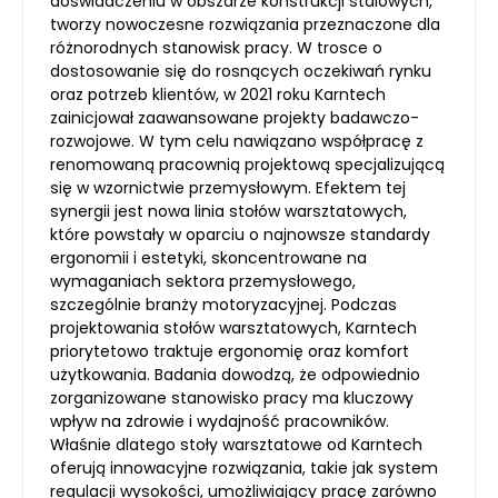
doświadczeniu w obszarze konstrukcji stalowych,
tworzy nowoczesne rozwiązania przeznaczone dla
różnorodnych stanowisk pracy. W trosce o
dostosowanie się do rosnących oczekiwań rynku
oraz potrzeb klientów, w 2021 roku Karntech
zainicjował zaawansowane projekty badawczo-
rozwojowe. W tym celu nawiązano współpracę z
renomowaną pracownią projektową specjalizującą
się w wzornictwie przemysłowym. Efektem tej
synergii jest nowa linia stołów warsztatowych,
które powstały w oparciu o najnowsze standardy
ergonomii i estetyki, skoncentrowane na
wymaganiach sektora przemysłowego,
szczególnie branży motoryzacyjnej. Podczas
projektowania stołów warsztatowych, Karntech
priorytetowo traktuje ergonomię oraz komfort
użytkowania. Badania dowodzą, że odpowiednio
zorganizowane stanowisko pracy ma kluczowy
wpływ na zdrowie i wydajność pracowników.
Właśnie dlatego stoły warsztatowe od Karntech
oferują innowacyjne rozwiązania, takie jak system
regulacji wysokości, umożliwiający pracę zarówno