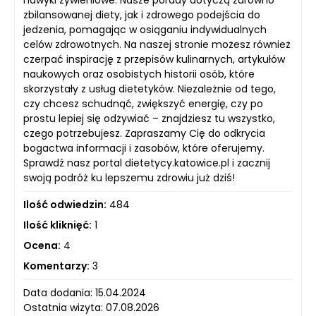
nawyki żywieniowe. Nasze porady dotyczą zarówno
zbilansowanej diety, jak i zdrowego podejścia do
jedzenia, pomagając w osiąganiu indywidualnych
celów zdrowotnych. Na naszej stronie możesz również
czerpać inspirację z przepisów kulinarnych, artykułów
naukowych oraz osobistych historii osób, które
skorzystały z usług dietetyków. Niezależnie od tego,
czy chcesz schudnąć, zwiększyć energię, czy po
prostu lepiej się odżywiać – znajdziesz tu wszystko,
czego potrzebujesz. Zapraszamy Cię do odkrycia
bogactwa informacji i zasobów, które oferujemy.
Sprawdź nasz portal dietetycy.katowice.pl i zacznij
swoją podróż ku lepszemu zdrowiu już dziś!
Ilość odwiedzin:
484
Ilość kliknięć:
1
Ocena:
4
Komentarzy:
3
Data dodania: 15.04.2024
Ostatnia wizyta: 07.08.2026