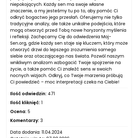
niepokojących. Każdy sen ma swoje własne
znaczenie, a my jesteśmy tu po to, aby pomóc Ci
odkryć bogactwo jego przesłań. Oferujemy nie tylko
tradycyjne analizy, ale także unikalne podejścia, które
mogą otworzyć przed Tobą nowe horyzonty myślenia
i refleksji. Zachęcamy Cię do odwiedzenia Moj-
Sen.org, gdzie każdy sen staje się kluczem, który może
otworzyć drzwi do lepszego zrozumienia samego
siebie oraz otaczającego nas świata. Pozwól naszym
wnikliwym analizom wzbogacić Twoje spojrzenie na
życie, a także pomóc Ci znaleźć sens w swoich
nocnych wizjach. Odkryj, co Twoje marzenia próbują
Ci powiedzieć – moc interpretacji czeka na Ciebie!
Ilość odwiedzin:
471
Ilość kliknięć:
1
Ocena:
5
Komentarzy:
3
Data dodania: 11.04.2024