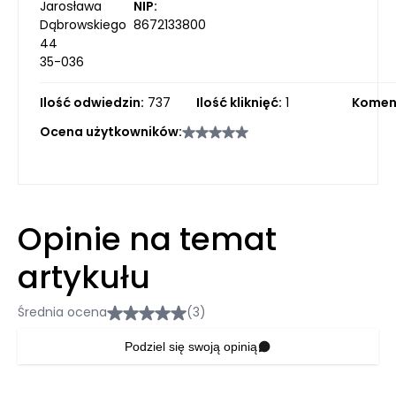
Jarosława
NIP:
Dąbrowskiego
8672133800
44
35-036
Ilość odwiedzin:
737
Ilość kliknięć:
1
Komen
Ocena użytkowników:
Opinie na temat
artykułu
Średnia ocena
(3)
Podziel się swoją opinią