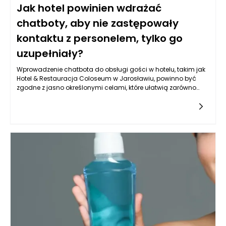
Jak hotel powinien wdrażać
chatboty, aby nie zastępowały
kontaktu z personelem, tylko go
uzupełniały?
Wprowadzenie chatbota do obsługi gości w hotelu, takim jak
Hotel & Restauracja Coloseum w Jarosławiu, powinno być
zgodne z jasno określonymi celami, które ułatwią zarówno
komunikację, jak i obsługę klientów. Kluczowym aspektem jest
zwiększenie dostępności informacji oraz możliwości interakcji.
Chatbot powinien pełnić rolę pomocnika, który błyskawicznie
odpowiada na pytania dotyczące oferty hotelu, dostępności
pokoi, menu czy atrakcji w okolicy. Warto, aby jego działanie
nie ograniczało się jedynie do udzielania odpowiedzi na
często zadawane pytania. Powinien także potrafić skierować
gości do odpowiednich osób w zespole, gdy konkretne
zapytania wymagają interwencji człowieka. Obiekt w
Jarosławiu, ze swoim eleganckim designem i szeroką ofertą,
ma szansę na zbudowanie silniejszych relacji z klientami
dzięki większej efektywności obsługi.