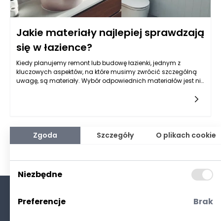
Jakie materiały najlepiej sprawdzają
się w łazience?
Kiedy planujemy remont lub budowę łazienki, jednym z
kluczowych aspektów, na które musimy zwrócić szczególną
uwagę, są materiały. Wybór odpowiednich materiałów jest nie
tylko kwestią estetyki, ale także funkcjonalności, trwałości oraz
odporności na specyficzne warunki panujące w łazience, takie
jak wilgoć, zmiany temperatury czy działanie
chemikaliów. Decydując się na materiały do łazienki,
powinniśmy wziąć pod uwagę zarówno płytki ceramiczne, jak
i alternatywy w postaci kompozytów, drewna czy kamienia
Zgoda
Szczegóły
O plikach cookie
naturalnego, które są coraz bardziej popularne. Dobrze
dobrane materiały mogą znacznie podnieść standard
łazienki oraz przyczynić się do jej dłuższej trwałości.
Niezbędne
Preferencje
Brak
O nas
Kontakt