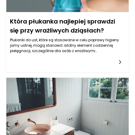
Która płukanka najlepiej sprawdzi
się przy wrażliwych dziąsłach?
Płukanki do ust, które są stosowane w celu poprawy higieny
jamy ustnej, mogą stanowić istotny element codziennej
pielęgnacji, szczególnie dla osób z wrażliwymi
dziąsłami. Wybór odpowiedniej płukanki ma kluczowe
znaczenie dla zdrowia jamy ustnej, ponieważ niewłaściwe
składniki mogą pogarszać stan dziąseł, przyczyniając się do
dyskomfortu lub podrażnień. Warto zatem zrozumieć, jakie
płukanki do ust są rekomendowane dla osób z delikatnymi
dziąsłami oraz jakie składniki powinny być w nich zawarte,
aby wspierały i nie szkodziły zdrowiu.