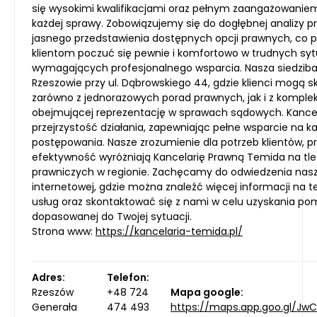
się wysokimi kwalifikacjami oraz pełnym zaangażowanie
każdej sprawy. Zobowiązujemy się do dogłębnej analizy p
jasnego przedstawienia dostępnych opcji prawnych, co
klientom poczuć się pewnie i komfortowo w trudnych sy
wymagających profesjonalnego wsparcia. Nasza siedziba
Rzeszowie przy ul. Dąbrowskiego 44, gdzie klienci mogą s
zarówno z jednorazowych porad prawnych, jak i z komple
obejmującej reprezentację w sprawach sądowych. Kancel
przejrzystość działania, zapewniając pełne wsparcie na 
postępowania. Nasze zrozumienie dla potrzeb klientów, pr
efektywność wyróżniają Kancelarię Prawną Temida na tle
prawniczych w regionie. Zachęcamy do odwiedzenia nasz
internetowej, gdzie można znaleźć więcej informacji na
usług oraz skontaktować się z nami w celu uzyskania p
dopasowanej do Twojej sytuacji.
Strona www:
https://kancelaria-temida.pl/
Adres:
Telefon:
Rzeszów
+48 724
Mapa google:
Generała
474 493
https://maps.app.goo.gl/Jw