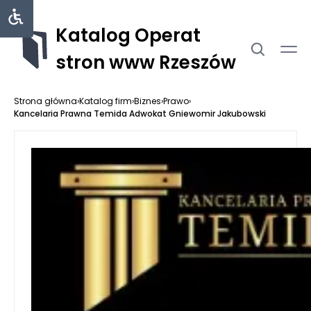
Katalog Operat
stron www Rzeszów
Strona główna
›
Katalog firm
›
Biznes
›
Prawo
›
Kancelaria Prawna Temida Adwokat Gniewomir Jakubowski