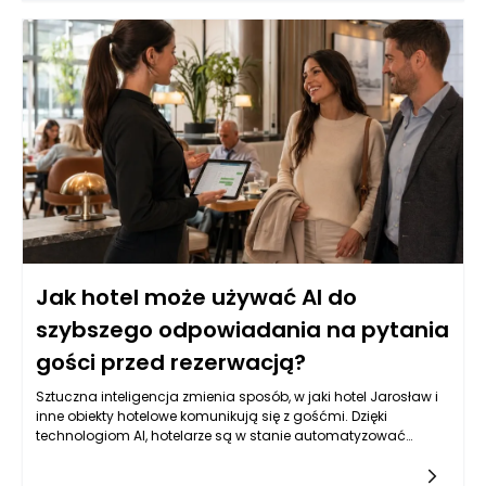
odpowiada na pytania dotyczące oferty hotelu, dostępności
pokoi, menu czy atrakcji w okolicy. Warto, aby jego działanie
nie ograniczało się jedynie do udzielania odpowiedzi na
często zadawane pytania. Powinien także potrafić skierować
gości do odpowiednich osób w zespole, gdy konkretne
zapytania wymagają interwencji człowieka. Obiekt w
Jarosławiu, ze swoim eleganckim designem i szeroką ofertą,
ma szansę na zbudowanie silniejszych relacji z klientami
dzięki większej efektywności obsługi.
Jak hotel może używać AI do
szybszego odpowiadania na pytania
gości przed rezerwacją?
Sztuczna inteligencja zmienia sposób, w jaki hotel Jarosław i
inne obiekty hotelowe komunikują się z gośćmi. Dzięki
technologiom AI, hotelarze są w stanie automatyzować
procesy, które wcześniej wymagały interakcji człowieka.
Przykładem może być system czatów, który odpowiada na