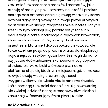
zrozumieć różnorodność smaków i aromatów, jakie
oferują różne style piw. Stawiamy na jakość i przekaz,
dlatego nasi eksperci dzielą się swoją wiedzą, by każdy
odwiedzający mógł wzbogacić swoje piwne przeżycia.
Na stronie Piwo.slask.pl znajdziesz wiele interesujących
treści, w tym rankingi piw, porady dotyczące ich
degustacji, a także informacje o topowych browarach,
które warto odwiedzić. Dążyliśmy do stworzenia
przestrzeni, która nie tylko zaspokaja ciekawość, ale
także dzieli się pasją do piwa, inspirując do eksploracji
najróżniejszych stylów i gatunków. Bez względu na to,
czy jesteś doświadczonym koneserem, czy dopiero
stawiasz pierwsze kroki w świecie piw, nasza
platforma staje się idealnym miejscem, gdzie możesz
rozwijać swoją wiedzę oraz umiejętności.
Przygotowaliśmy dla Ciebie niezliczone możliwości,
które pomogą Ci w pełni docenić sztukę piwowarską.
Nie zwlekaj, odwiedź naszą stronę www.piwo.slask.pl i
zanurz się w fascynujący świat piwa już dziś!
Ilość odwiedzin:
466