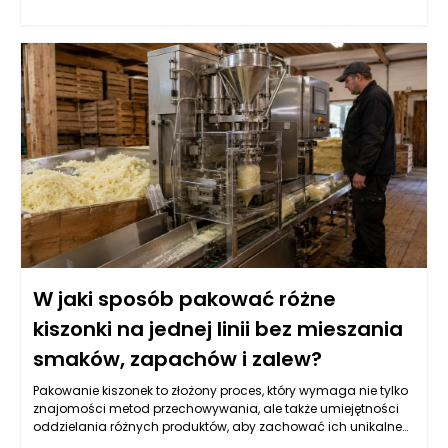
najczęściej zadawane pytania dotyczące rezerwacji,
dostępnych pokoi i oferowanych usług. Goście mogą
uzyskać informacje 24/7, co znacząco zwiększa komfort
korzystania z obiektu. Dzięki dokładnym analizom danych, AI
potrafi przewidzieć pytania gości i dostarczać im stosowne
odpowiedzi w czasie rzeczywistym. Takie rozwiązanie nie tylko
oszczędza czas personelu, ale również zwiększa zadowolenie
gości, którzy nie muszą czekać na odpowiedzi.
W jaki sposób pakować różne
kiszonki na jednej linii bez mieszania
smaków, zapachów i zalew?
Pakowanie kiszonek to złożony proces, który wymaga nie tylko
znajomości metod przechowywania, ale także umiejętności
oddzielania różnych produktów, aby zachować ich unikalne
smaki i właściwości. Kluczowym aspektem jest dobór