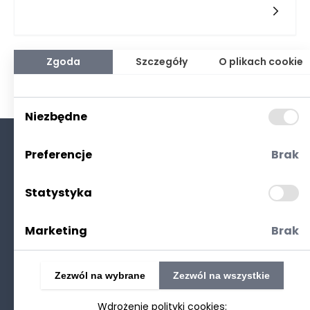
odpowiednich materiałów do pakowania, które nie tylko
zapewnią szczelność, ale również będą wystarczająco trwałe,
aby wytrzymać proces fermentacji. Istotne jest, aby każde z
opakowań było dobrze dostosowane do specyfiki kiszonek –
niektóre, takie jak ogórki, potrzebują innego typu obsługi niż
Zgoda
Szczegóły
O plikach cookie
kapusta. Warto zainwestować w maszyny pakujące, które
umożliwiają precyzyjne dozowanie i pakowanie, co znacząco
może poprawić jakość końcowego produktu i jego trwałość.
Niezbędne
Preferencje
Brak
O nas
Kontakt
Statystyka
Polityka prywatności
(RODO. Cookies)
Marketing
Brak
Zezwól na wybrane
Zezwól na wszystkie
Wdrożenie polityki cookies: