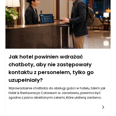
Jak hotel powinien wdrażać
chatboty, aby nie zastępowały
kontaktu z personelem, tylko go
uzupełniały?
Wprowadzenie chatbota do obsługi gości w hotelu, takim jak
Hotel & Restauracja Coloseum w Jarosławiu, powinno być
zgodne z jasno określonymi celami, które ułatwią zarówno
komunikację, jak i obsługę klientów. Kluczowym aspektem jest
zwiększenie dostępności informacji oraz możliwości interakcji.
Chatbot powinien pełnić rolę pomocnika, który błyskawicznie