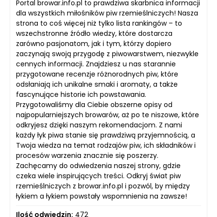
Portal browar.info.pl to prawdziwa skarbnica informacji
dla wszystkich miłośników piw rzemieślniczych! Nasza
strona to coś więcej niż tylko lista rankingów – to
wszechstronne źródło wiedzy, które dostarcza
zarówno pasjonatom, jak i tym, którzy dopiero
zaczynają swoją przygodę z piwowarstwem, niezwykle
cennych informacji. Znajdziesz u nas starannie
przygotowane recenzje różnorodnych piw, które
odsłaniają ich unikalne smaki i aromaty, a także
fascynujące historie ich powstawania.
Przygotowaliśmy dla Ciebie obszerne opisy od
najpopularniejszych browarów, aż po te niszowe, które
odkryjesz dzięki naszym rekomendacjom. Z nami
każdy łyk piwa stanie się prawdziwą przyjemnością, a
Twoja wiedza na temat rodzajów piw, ich składników i
procesów warzenia znacznie się poszerzy.
Zachęcamy do odwiedzenia naszej strony, gdzie
czeka wiele inspirujących treści. Odkryj świat piw
rzemieślniczych z browar.info.pl i pozwól, by między
łykiem a łykiem powstały wspomnienia na zawsze!
Ilość odwiedzin:
472