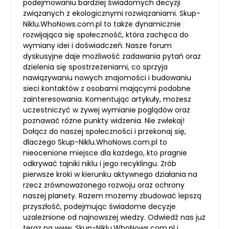
podejmowaniu bardziej świadomych decyzji
związanych z ekologicznymi rozwiązaniami. Skup-
Niklu.WhoNows.com.pl to także dynamicznie
rozwijająca się społeczność, która zachęca do
wymiany idei i doświadczeń. Nasze forum
dyskusyjne daje możliwość zadawania pytań oraz
dzielenia się spostrzeżeniami, co sprzyja
nawiązywaniu nowych znajomości i budowaniu
sieci kontaktów z osobami mającymi podobne
zainteresowania. Komentując artykuły, możesz
uczestniczyć w żywej wymianie poglądów oraz
poznawać różne punkty widzenia. Nie zwlekaj!
Dołącz do naszej społeczności i przekonaj się,
dlaczego Skup-Niklu.WhoNows.com.pl to
nieocenione miejsce dla każdego, kto pragnie
odkrywać tajniki niklu i jego recyklingu. Zrób
pierwsze kroki w kierunku aktywnego działania na
rzecz zrównoważonego rozwoju oraz ochrony
naszej planety. Razem możemy zbudować lepszą
przyszłość, podejmując świadome decyzje
uzależnione od najnowszej wiedzy. Odwiedź nas już
teraz na www. Skup-Niklu.WhoNows.com.pl i