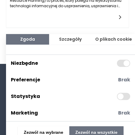
Resource Planning) to proces, który polega na wykorzystaniu
technologii informacyjnej do usprawnienia, usprawnienia i
zautomatyzowania codziennych operacji w
organizacji. Systemy ERP integrują różne funkcje
przedsiębiorstwa, takie jak finansowe, produkcyjne,
sprzedażowe czy zarządzanie ludźmi, w jedną spójną
platformę. Umożliwia to automatyzację wielu procesów
biznesowych, pozwalając pracownikom skupić się na bardziej
Zgoda
Szczegóły
O plikach cookie
strategicznych zadaniach. Automatyzacja w systemach ERP
przyczynia się do zwiększenia wydajności przez eliminację
błędów związanych z ręcznym wprowadzaniem danych,
przyspieszenie obiegu informacji oraz optymalizację
Niezbędne
zarządzania zasobami.
Preferencje
Brak
O nas
Kontakt
Statystyka
Polityka prywatności
(RODO. Cookies)
Marketing
Brak
Zezwól na wybrane
Zezwól na wszystkie