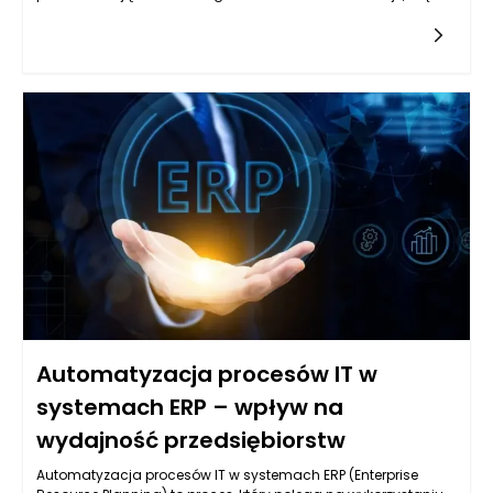
przy udziale minimalnej ilości tlenu. W przypadku produktów
fermentowanych, takich jak jogurt, kiszonki, kefiry czy
kombucha, ten proces nie tylko zmienia smak i teksturę, ale
także zwiększa ich wartość odżywczą. W trakcie fermentacji
może wydobywać się gaz, na przykład dwutlenek węgla, co
wpływa na teksturę i smak finalnych produktów. Kluczowym
elementem w produkcji tych wyrobów jest odpowiednie
zabezpieczenie ich przed działaniem czynników zewnętrznych
oraz kontrola warunków, w jakich zachodzi fermentacja.
Właściwe opakowanie ma za zadanie chronić produkt, ale
także umożliwić dalszy rozwój ewentualnych procesów
fermentacyjnych, co podkreśla konieczność przemyślanej
decyzji o rodzaju materiałów opakowaniowych.
Automatyzacja procesów IT w
systemach ERP – wpływ na
wydajność przedsiębiorstw
Automatyzacja procesów IT w systemach ERP (Enterprise