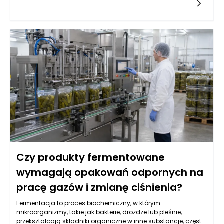
zwiększenie dostępności informacji oraz możliwości interakcji.
Chatbot powinien pełnić rolę pomocnika, który błyskawicznie
odpowiada na pytania dotyczące oferty hotelu, dostępności
pokoi, menu czy atrakcji w okolicy. Warto, aby jego działanie
nie ograniczało się jedynie do udzielania odpowiedzi na
często zadawane pytania. Powinien także potrafić skierować
gości do odpowiednich osób w zespole, gdy konkretne
zapytania wymagają interwencji człowieka. Obiekt w
Jarosławiu, ze swoim eleganckim designem i szeroką ofertą,
ma szansę na zbudowanie silniejszych relacji z klientami
dzięki większej efektywności obsługi.
Czy produkty fermentowane
wymagają opakowań odpornych na
pracę gazów i zmianę ciśnienia?
Fermentacja to proces biochemiczny, w którym
mikroorganizmy, takie jak bakterie, drożdże lub pleśnie,
przekształcają składniki organiczne w inne substancje, często