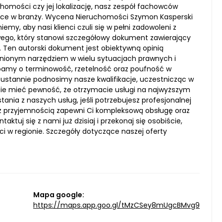
homości czy jej lokalizację, nasz zespół fachowców
ące w branży. Wycena Nieruchomości Szymon Kasperski
y, aby nasi klienci czuli się w pełni zadowoleni z
ego, który stanowi szczegółowy dokument zawierający
 Ten autorski dokument jest obiektywną opinią
enionym narzędziem w wielu sytuacjach prawnych i
 Dbamy o terminowość, rzetelność oraz poufność w
eustannie podnosimy nasze kwalifikacje, uczestnicząc w
cie mieć pewność, że otrzymacie usługi na najwyższym
nia z naszych usług, jeśli potrzebujesz profesjonalnej
 przyjemnością zapewni Ci kompleksową obsługę oraz
ktuj się z nami już dzisiaj i przekonaj się osobiście,
 w regionie. Szczegóły dotyczące naszej oferty
Mapa google:
https://maps.app.goo.gl/tMzCSey8mUgcBMvg9