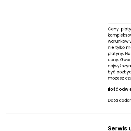
Ceny-platyn
kompleksow
warunków w
nie tylko 
platyny. Na
ceny. Gwar
najwyższym
być pozbyci
możesz czu
Ilość odwi
Data dodan
Serwis 