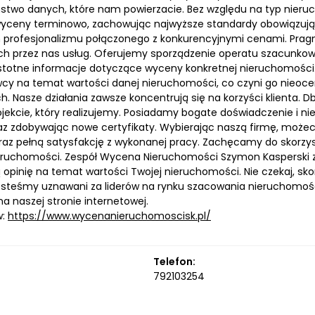
stwo danych, które nam powierzacie. Bez względu na typ nieruc
yceny terminowo, zachowując najwyższe standardy obowiązuj
profesjonalizmu połączonego z konkurencyjnymi cenami. Pragniem
h przez nas usług. Oferujemy sporządzenie operatu szacunkow
istotne informacje dotyczące wyceny konkretnej nieruchomości.
cy na temat wartości danej nieruchomości, co czyni go nieoc
h. Nasze działania zawsze koncentrują się na korzyści klienta.
jekcie, który realizujemy. Posiadamy bogate doświadczenie i ni
az zdobywając nowe certyfikaty. Wybierając naszą firmę, może
raz pełną satysfakcję z wykonanej pracy. Zachęcamy do skorzysta
ruchomości. Zespół Wycena Nieruchomości Szymon Kasperski z
opinię na temat wartości Twojej nieruchomości. Nie czekaj, skonta
esteśmy uznawani za liderów na rynku szacowania nieruchomości
na naszej stronie internetowej.
w:
https://www.wycenanieruchomoscisk.pl/
Telefon:
792103254