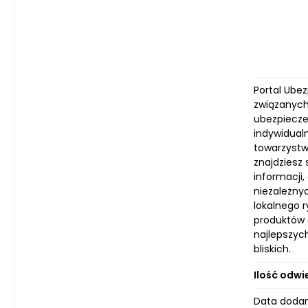
Portal Ube
związanych 
ubezpiecze
indywidual
towarzystw
znajdziesz 
informacji
niezależny
lokalnego 
produktów 
najlepszyc
bliskich.
Ilość odwi
Data dodan