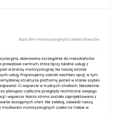
Baza firm motoryzacyjnych Laweta Rzeszów
toryzacyjna, skierowana szczególnie do mieszkańców
le prawdziwe centrum, które łączy lokalne usługi z
zań w branży motoryzacyjnej. Na naszej stronie
nych usług. Proponujemy szeroki wachlarz opcji, w tym
emyślanej strukturze platformy jesteś w stanie szybko
zapewnić Ci wsparcie w trudnych chwilach. Niezależnie
też planujesz cykliczne przeglądy techniczne swojego
ji i wsparcia. Nasza strona została zaprojektowana z
wanie dostępnych ofert. Nie zwlekaj, odwiedź naszą
iele możliwości motoryzacyjnych czeka na Ciebie w