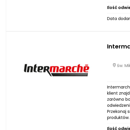
Ilość odwi
Data dodan
Interm
św. Mi
Intermarch
klient znaj
zarówno bo
odwiedzenia
Przekonaj 
produktów.
Ilość odwi