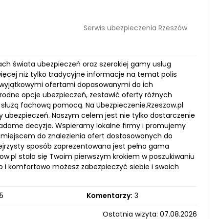
Serwis ubezpieczenia Rzeszów
ach świata ubezpieczeń oraz szerokiej gamy usług
ęcej niż tylko tradycyjne informacje na temat polis
z wyjątkowymi ofertami dopasowanymi do ich
orodne opcje ubezpieczeń, zestawić oferty różnych
y służą fachową pomocą. Na Ubezpieczenie.Rzeszow.pl
ty ubezpieczeń. Naszym celem jest nie tylko dostarczenie
wiadome decyzje. Wspieramy lokalne firmy i promujemy
m miejscem do znalezienia ofert dostosowanych do
zejrzysty sposób zaprezentowana jest pełna gama
ow.pl stało się Twoim pierwszym krokiem w poszukiwaniu
wo i komfortowo możesz zabezpieczyć siebie i swoich
5
Komentarzy:
3
Ostatnia wizyta: 07.08.2026