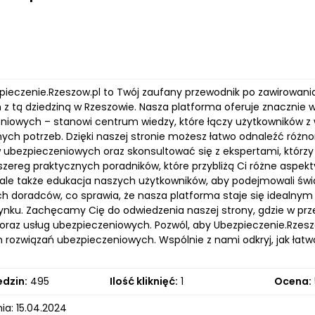
zpieczenie.Rzeszow.pl to Twój zaufany przewodnik po zawirowani
z tą dziedziną w Rzeszowie. Nasza platforma oferuje znacznie wi
niowych – stanowi centrum wiedzy, które łączy użytkowników 
nych potrzeb. Dzięki naszej stronie możesz łatwo odnaleźć różn
 ubezpieczeniowych oraz skonsultować się z ekspertami, którz
szereg praktycznych poradników, które przybliżą Ci różne aspek
, ale także edukacja naszych użytkowników, aby podejmowali ś
ch doradców, co sprawia, że nasza platforma staje się idealny
rynku. Zachęcamy Cię do odwiedzenia naszej strony, gdzie w pr
oraz usług ubezpieczeniowych. Pozwól, aby Ubezpieczenie.Rzesz
h rozwiązań ubezpieczeniowych. Wspólnie z nami odkryj, jak łat
edzin:
495
Ilość kliknięć:
1
Ocena:
ia: 15.04.2024