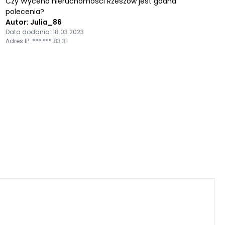
Czy Wycena nieruchomości Rzeszów jest godna
polecenia?
Autor: Julia_86
Data dodania: 18.03.2023
Adres IP: ***.***.83.31