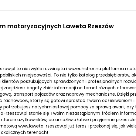
irm motoryzacyjnych Laweta Rzeszów
szow.pl to niezwykle rozwinięta i wszechstronna platforma mo
pobliskich miejscowości. To nie tylko katalog przedsiębiorstw, a
 klientów poszukujących sprawdzonych i profesjonalnych rozwią
ej znajdziesz bogaty zbiór informacji na temat różnych oferowa
ową, transport pojazdów oraz naprawy mechaniczne. Dzięki prz
ać fachowców, którzy są gotowi sprostać Twoim oczekiwaniom i 
zy potrzebujesz natychmiastowej pomocy za sprawą awarii, czy 
ta-rzeszow.pl stanie się Twoim niezastąpionym źródłem informac
mforcie użytkowników, co umożliwia łatwe i przyjemne przeszuki
rnetową www.laweta-rzeszow.pl już teraz i przekonaj się, jak w
 okolicznych terenach!