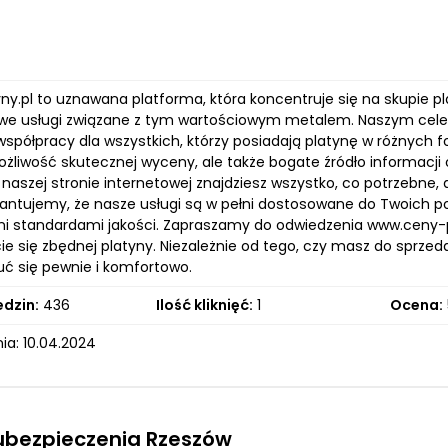
y.pl to uznawana platforma, która koncentruje się na skupie pl
e usługi związane z tym wartościowym metalem. Naszym celem
spółpracy dla wszystkich, którzy posiadają platynę w różnych fo
możliwość skutecznej wyceny, ale także bogate źródło informacji
 naszej stronie internetowej znajdziesz wszystko, co potrzebne
antujemy, że nasze usługi są w pełni dostosowane do Twoich po
i standardami jakości. Zapraszamy do odwiedzenia www.ceny-plat
e się zbędnej platyny. Niezależnie od tego, czy masz do sprzeda
ć się pewnie i komfortowo.
edzin:
436
Ilość kliknięć:
1
Ocena:
ia: 10.04.2024
ubezpieczenia Rzeszów