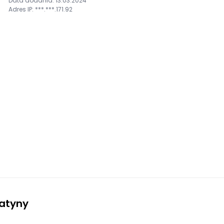
Data dodania: 13.03.2024
Adres IP: ***.***.171.92
latyny