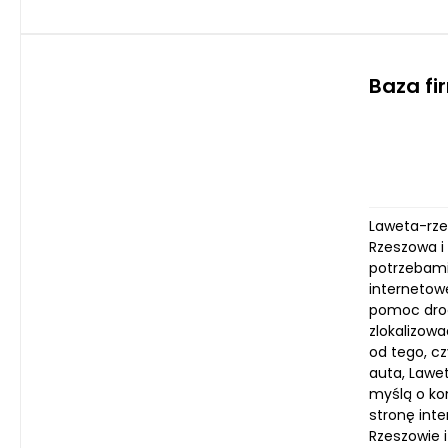
Baza f
Laweta-rze
Rzeszowa i 
potrzebami
internetow
pomoc drog
zlokalizow
od tego, c
auta, Lawe
myślą o ko
stronę inte
Rzeszowie i