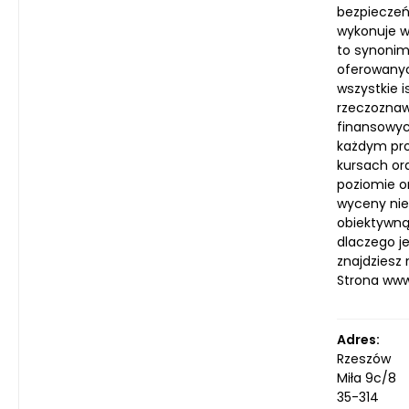
bezpieczeń
wykonuje w
to synonim 
oferowanyc
wszystkie 
rzeczoznaw
finansowyc
każdym pro
kursach or
poziomie o
wyceny nie
obiektywną 
dlaczego j
znajdziesz 
Strona ww
Adres:
Rzeszów
Miła 9c/8
35-314