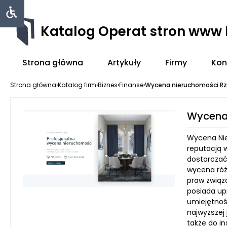
Katalog Operat stron www
Strona główna
Artykuły
Firmy
Kon
Strona główna
›
Katalog firm
›
Biznes
›
Finanse
›
Wycena nieruchomości R
Wycena
Wycena Nie
reputacją 
dostarczać 
wycena róż
praw związ
posiada upr
umiejętnoś
najwyższej 
także do i