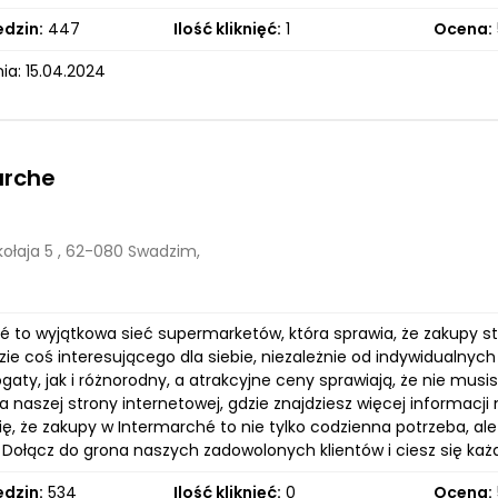
edzin:
447
Ilość kliknięć:
1
Ocena:
ia: 15.04.2024
arche
kołaja 5 , 62-080 Swadzim,
é to wyjątkowa sieć supermarketów, która sprawia, że zakupy st
dzie coś interesującego dla siebie, niezależnie od indywidualnyc
gaty, jak i różnorodny, a atrakcyjne ceny sprawiają, że nie m
 naszej strony internetowej, gdzie znajdziesz więcej informacji
się, że zakupy w Intermarché to nie tylko codzienna potrzeba,
 Dołącz do grona naszych zadowolonych klientów i ciesz się ka
edzin:
534
Ilość kliknięć:
0
Ocena: