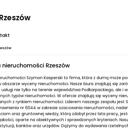
 Rzeszów
takt
zeszów
 nieruchomości Rzeszów
ruchomości Szymon Kasperski to firma, która z dumą może po
w obszarze wyceny nieruchomości. Nasze biura znajdują się zaró
usługi nie tylko na terenie województwa Podkarpackiego, ale i 
nych typów nieruchomości. W ofercie znajdują się wyceny nieru
anych z rynkiem nieruchomości. Liderem naszego zespołu jest 
awnienia nr 6044 w zakresie szacowania nieruchomości, nadane p
ciom oraz gruntownej wiedzy, którą zdobył przez lata pracy, je
jakości, oparte na obiektywnych i sprawdzonych kryteriach. Nas
nstytucji, banków oraz urzędów. Dążymy do wydawania rzetelnych 