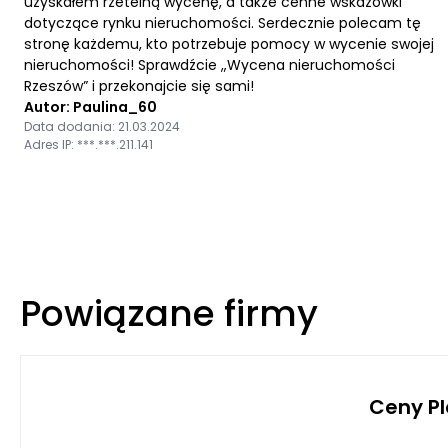
uzyskałem rzetelną wycenę, a także cenne wskazówki
dotyczące rynku nieruchomości. Serdecznie polecam tę
stronę każdemu, kto potrzebuje pomocy w wycenie swojej
nieruchomości! Sprawdźcie „Wycena nieruchomości
Rzeszów” i przekonajcie się sami!
Autor: Paulina_60
Data dodania: 21.03.2024
Adres IP: ***.***.211.141
Powiązane firmy
Ceny P