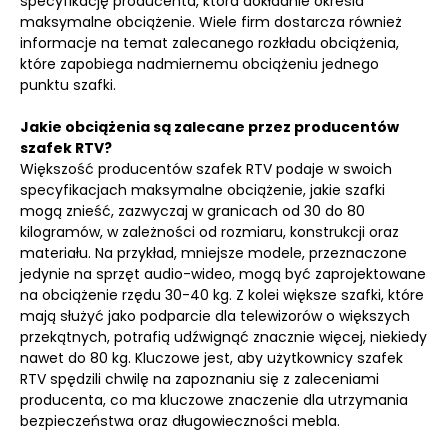
specyfikację producenta, która dokładnie określa
maksymalne obciążenie. Wiele firm dostarcza również
informacje na temat zalecanego rozkładu obciążenia,
które zapobiega nadmiernemu obciążeniu jednego
punktu szafki.
Jakie obciążenia są zalecane przez producentów
szafek RTV?
Większość producentów szafek RTV podaje w swoich
specyfikacjach maksymalne obciążenie, jakie szafki
mogą znieść, zazwyczaj w granicach od 30 do 80
kilogramów, w zależności od rozmiaru, konstrukcji oraz
materiału. Na przykład, mniejsze modele, przeznaczone
jedynie na sprzęt audio-wideo, mogą być zaprojektowane
na obciążenie rzędu 30-40 kg. Z kolei większe szafki, które
mają służyć jako podparcie dla telewizorów o większych
przekątnych, potrafią udźwignąć znacznie więcej, niekiedy
nawet do 80 kg. Kluczowe jest, aby użytkownicy szafek
RTV spędzili chwilę na zapoznaniu się z zaleceniami
producenta, co ma kluczowe znaczenie dla utrzymania
bezpieczeństwa oraz długowieczności mebla.