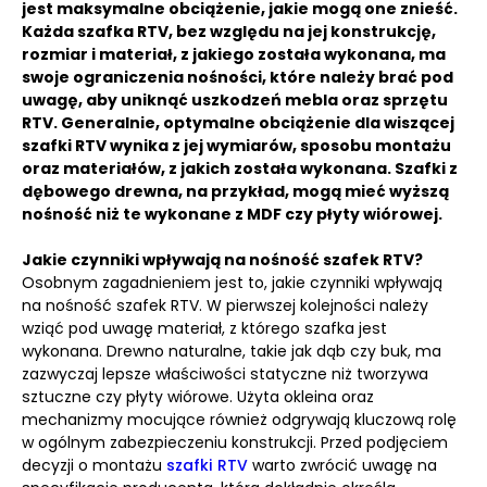
jest maksymalne obciążenie, jakie mogą one znieść.
Każda szafka RTV, bez względu na jej konstrukcję,
rozmiar i materiał, z jakiego została wykonana, ma
swoje ograniczenia nośności, które należy brać pod
uwagę, aby uniknąć uszkodzeń mebla oraz sprzętu
RTV. Generalnie, optymalne obciążenie dla wiszącej
szafki RTV wynika z jej wymiarów, sposobu montażu
oraz materiałów, z jakich została wykonana. Szafki z
dębowego drewna, na przykład, mogą mieć wyższą
nośność niż te wykonane z MDF czy płyty wiórowej.
Jakie czynniki wpływają na nośność szafek RTV?
Osobnym zagadnieniem jest to, jakie czynniki wpływają
na nośność szafek RTV. W pierwszej kolejności należy
wziąć pod uwagę materiał, z którego szafka jest
wykonana. Drewno naturalne, takie jak dąb czy buk, ma
zazwyczaj lepsze właściwości statyczne niż tworzywa
sztuczne czy płyty wiórowe. Użyta okleina oraz
mechanizmy mocujące również odgrywają kluczową rolę
w ogólnym zabezpieczeniu konstrukcji. Przed podjęciem
decyzji o montażu
szafki RTV
warto zwrócić uwagę na