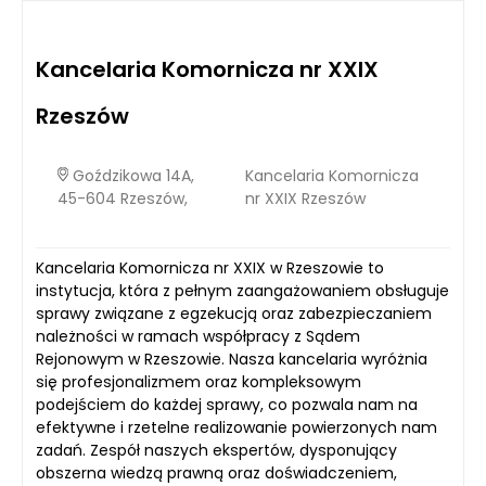
mieszkaniach, jak i w przestronnych salonach, bo można
dopasować ich długość, kolor i formę do konkretnego
pomieszczenia. Dzięki temu ten typ mebla nie jest tylko
Kancelaria Komornicza nr XXIX
chwilową modą, lecz realnym sposobem na poprawę
funkcjonalności i wyglądu wnętrza. Wybierając szafki RTV,
warto przyjrzeć się nie tylko ich designowi, lecz także temu, jak
Rzeszów
pomogą uporządkować przestrzeń, ukryć przewody i stworzyć
spójny punkt centralny całego pokoju.
Goździkowa 14A,
Kancelaria Komornicza
45-604 Rzeszów,
nr XXIX Rzeszów
Kancelaria Komornicza nr XXIX w Rzeszowie to
instytucja, która z pełnym zaangażowaniem obsługuje
sprawy związane z egzekucją oraz zabezpieczaniem
należności w ramach współpracy z Sądem
Rejonowym w Rzeszowie. Nasza kancelaria wyróżnia
się profesjonalizmem oraz kompleksowym
podejściem do każdej sprawy, co pozwala nam na
efektywne i rzetelne realizowanie powierzonych nam
zadań. Zespół naszych ekspertów, dysponujący
obszerna wiedzą prawną oraz doświadczeniem,