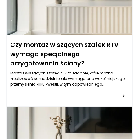
Czy montaż wiszących szafek RTV
wymaga specjalnego
przygotowania ściany?
Montaż wiszących szafek RTV to zadanie, które można
zrealizować samodzielnie, ale wymaga ono wcześniejszego
przemyślenia kilku kwestii, w tym odpowiedniego
przygotowania ściany. Kluczowym elementem, na który
należy zwrócić uwagę, jest rodzaj ściany, do której
zamierzamy przymocować szafki rtv. Ściany różnią się nie
tylko w zależności od materiału budowlanego, ale także pod
względem struktury i stanu, co wpływa na bezpieczeństwo
oraz stabilność zamontowanych mebli. Dlatego przed
zdecydowaniem się na montaż szafek RTV, warto dokładnie
ocenić, z czym mamy do czynienia.