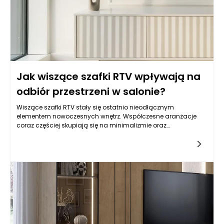
Jak wiszące szafki RTV wpływają na
odbiór przestrzeni w salonie?
Wiszące szafki RTV stały się ostatnio nieodłącznym
elementem nowoczesnych wnętrz. Współczesne aranżacje
coraz częściej skupiają się na minimalizmie oraz
maksymalnym wykorzystaniu dostępnej przestrzeni. Wiszące
szafki RTV są tego idealnym przykładem, ponieważ
zapewniają funkcjonalność i styl jednocześnie. Ich obecność
w salonie nie tylko ułatwia organizację przestrzeni, ale również
wpływa na ogólny odbiór wnętrza. Dzięki zastosowaniu
wiszących szafek RTV można uzyskać wrażenie większej
przestronności, co w mniejszych pomieszczeniach jest
szczególnie istotne.