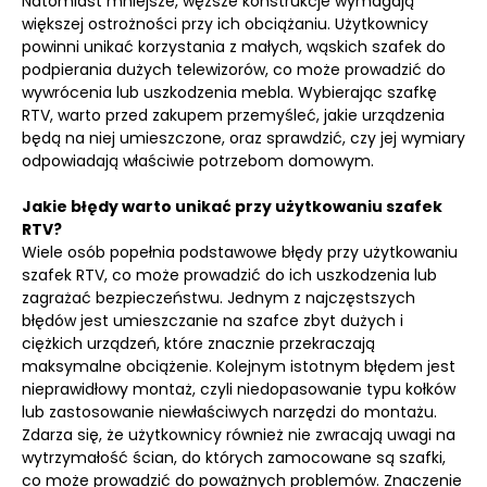
Natomiast mniejsze, węższe konstrukcje wymagają
większej ostrożności przy ich obciążaniu. Użytkownicy
powinni unikać korzystania z małych, wąskich szafek do
podpierania dużych telewizorów, co może prowadzić do
wywrócenia lub uszkodzenia mebla. Wybierając szafkę
RTV, warto przed zakupem przemyśleć, jakie urządzenia
będą na niej umieszczone, oraz sprawdzić, czy jej wymiary
odpowiadają właściwie potrzebom domowym.
Jakie błędy warto unikać przy użytkowaniu szafek
RTV?
Wiele osób popełnia podstawowe błędy przy użytkowaniu
szafek RTV, co może prowadzić do ich uszkodzenia lub
zagrażać bezpieczeństwu. Jednym z najczęstszych
błędów jest umieszczanie na szafce zbyt dużych i
ciężkich urządzeń, które znacznie przekraczają
maksymalne obciążenie. Kolejnym istotnym błędem jest
nieprawidłowy montaż, czyli niedopasowanie typu kołków
lub zastosowanie niewłaściwych narzędzi do montażu.
Zdarza się, że użytkownicy również nie zwracają uwagi na
wytrzymałość ścian, do których zamocowane są szafki,
co może prowadzić do poważnych problemów. Znaczenie